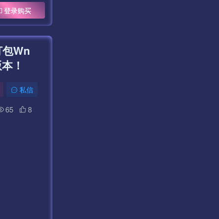
登录购买
包Wn
版本！
私信
65
8