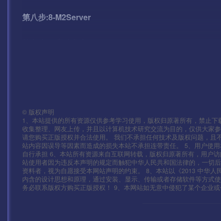
第八步:8-M2Server
第九步:9-启动盘古
——————客户端修改——————————————
安卓:\assets\res\project.manifest
©
版权声明
IOS:Payload\mir2-iOS.app\res\project.manifest
1、本站提供的所有资源仅供参考学习使用，版权归原著所有，禁止下载
收集整理、网友上传，并且以计算机技术研究交流为目的，仅供大家参
请您购买正版授权并合法使用。 我们不承担任何技术及版权问题，且
\assets\res\mir2.zip
站内容因误导等因素而造成的损失本站不承担连带责任。 5、用户使
自行承担 6、本站所有资源来自互联网转载，版权归原著所有，用户访
\assets\res\mir264.zip
站使用者因为违反本声明的规定而触犯中华人民共和国法律的，一切后
资料者，视为自愿接受本网站声明的约束。 8、本站以《2013 中华
内含的设计思想和原理，通过安装、显示、传输或者存储软件等方式
mir2.scenes.sfselect.scene
务必联系版权方购买正版授权！ 9、本网站如无意中侵犯了某个企业或个人的
测试账号：syymwcom