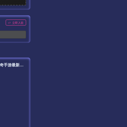
立即入驻
【传奇手游之1.76复古赤月传奇原始底板】站长推荐经典三职业战神引擎传奇手游最新打包Wn服务端源码视频架设教程-新版多功能GM授权后台-GM直冲网页后台-安卓苹果IOS双端版本！