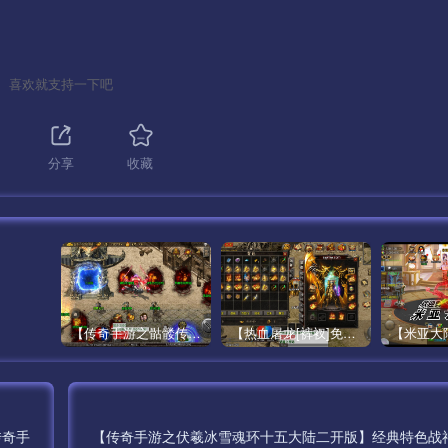
喜欢就支持一下吧
分享
收藏
【传奇手游之骷髅传说第二季十大陆[白猪3]免授权版】经典单职业复古特色战神引擎传奇手游最新打包Win服务端源码视频架设教程-怀旧复古-经典耐玩–新版GM多功能网页授权物品后台-GM直冲网页后台-安卓苹果IOS双端版本！
【热血屠龙[裤衩]免授权修复版】采用经典战神引擎三职业特色游戏最新打包Win服务端源码视频架设教程-GM直冲后台-新版GM多功能授权物品后台-安卓苹果IOS双端版本-传奇手游！
———
传奇手
【传奇手游之伏羲冰雪魂环十五大陆二开版】经典特色战