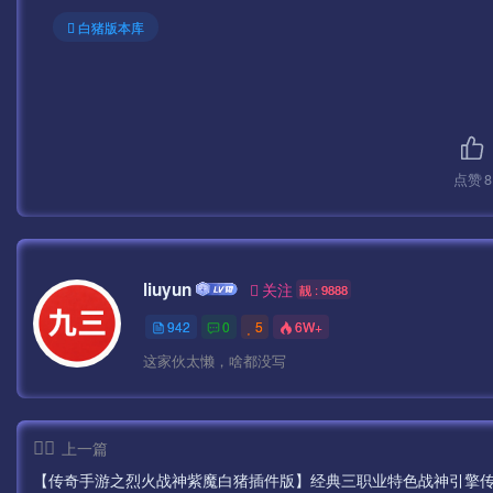
测试密码：123456
白猪版本库
GM后台：
http://IP:99/gmht/gm.php
点赞
8
GM码：syymw.com
无限充值后台
liuyun
关注
靓 : 9888
http://IP:99/pay.php
942
0
5
6W+
GM码：syymw.com
这家伙太懒，啥都没写
下面给大家介绍几个常见问题
上一篇
—————————————————————————
【传奇手游之烈火战神紫魔白猪插件版】经典三职业特色战神引擎