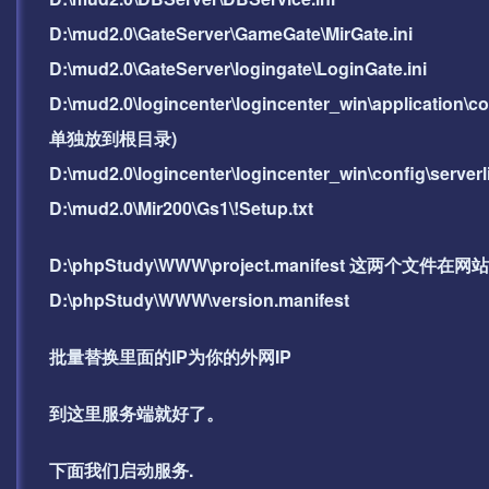
D:\mud2.0\GateServer\GameGate\MirGate.ini
D:\mud2.0\GateServer\logingate\LoginGate.ini
D:\mud2.0\logincenter\logincenter_win\applicat
单独放到根目录)
D:\mud2.0\logincenter\logincenter_win\co
D:\mud2.0\Mir200\Gs1\!Setup.txt
D:\phpStudy\WWW\project.manifest 这两个文
D:\phpStudy\WWW\version.manifest
批量替换里面的IP为你的外网IP
到这里服务端就好了。
下面我们启动服务.