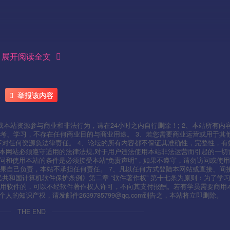
展开阅读全文
———-
举报该内容
本站资源参与商业和非法行为，请在24小时之内自行删除！; 2、本站所有内
考、学习，不存在任何商业目的与商业用途。 3、若您需要商业运营或用于其
不对任何资源负法律责任。 4、论坛的所有内容都不保证其准确性，完整性，有
用本网站必须遵守适用的法律法规,对于用户违法使用本站非法运营而引起的一切
问和使用本站的条件是必须接受本站“免责声明”，如果不遵守，请勿访问或使用
果自己负责，本站不承担任何责任。 7、凡以任何方式登陆本网站或直接、间
人民共和国计算机软件保护条例》第二章 “软件著作权” 第十七条为原则：为了学
使用软件的，可以不经软件著作权人许可，不向其支付报酬。若有学员需要商用
知识产权，请发邮件2639785799@qq.com到告之，本站将立即删除。
THE END