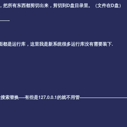
夹里，把所有东西都剪切出来，剪切到D盘目录里。（文件在D盘）
——-
个看需要安装里面都是运行库，这里我是新系统很多运行库没有需要装下.
替换—-有些是127.0.0.1的就不用管——————————