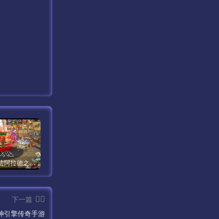
【米亚大陆阿拉德之怒三觉醒版本】经典横版格斗闯关剧情手游最新打包Linux服务端源码视频架设教程-安卓苹果IOS双端版本-完善总运营后台-完整全功能GM授权后台-附带整套表格！
【传奇手游之1.80时代再起烈战复古授权版】经典三职业复古特色战神引擎传奇手游最新打包Win服务端源码视频架设教程-新版GM多功能网页授权物品后台-GM直冲网页后台-安卓苹果IOS双端版本！
【新天龙八部3永恒经典之怀旧版兽血沸腾第二季】站长推荐经典3D武侠金庸武侠端游最新整理单机一键即玩镜像端-打包Linux服务端源码视频架设教程-完整PC客户端-附带攻略-配套一吨鱼GM工具-配套GM工具！
下一篇
神引擎传奇手游