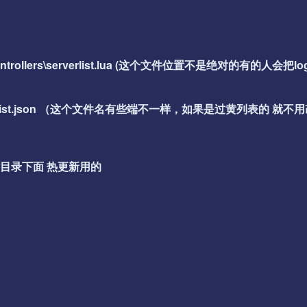
ion\controllers\serverlist.lua (这个文件位置不是绝对的有的人会把log
nfig\serverlist.json （这个文件名有些端不一样，如果是过黄列表的 就
件在网站目录下面 热更新用的