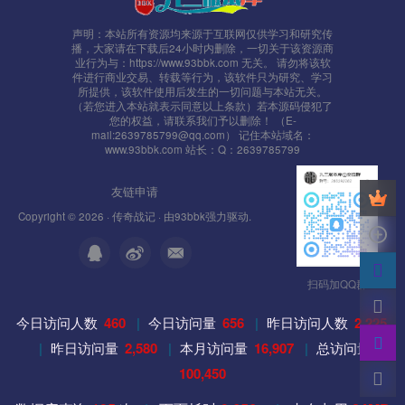
声明：本站所有资源均来源于互联网仅供学习和研究传
播，大家请在下载后24小时内删除，一切关于该资源商
业行为与：https://www.93bbk.com 无关。 请勿将该软
件进行商业交易、转载等行为，该软件只为研究、学习
所提供，该软件使用后发生的一切问题与本站无关。
（若您进入本站就表示同意以上条款）若本源码侵犯了
您的权益，请联系我们予以删除！ （E-
mail:2639785799@qq.com） 记住本站域名：
www.93bbk.com 站长：Q：2639785799
友链申请
Copyright © 2026 ·
传奇战记
· 由
93bbk
强力驱动.
扫码加QQ群
今日访问人数
460
|
今日访问量
656
|
昨日访问人数
2,225
|
昨日访问量
2,580
|
本月访问量
16,907
|
总访问量
100,450