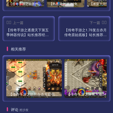
【传奇手游之骷髅传说第二季十大陆[白猪3]免授权版】经典单职业复古特色战神引擎传奇手游最新打包Win服务端源码视频架设教程-怀旧复古-经典耐玩–新版GM多功能网页授权物品后台-GM直冲网页后台-安卓苹果IOS双端版本！
【热血屠龙[裤衩]免授权修复版】采用经典战神引擎三职业特色游戏最新打包Win服务端源码视频架设教程-GM直冲后台-新版GM多功能授权物品后台-安卓苹果IOS双端版本-传奇手游！
下面给大家介绍几个常见问题
上一篇
下一篇
——————————————————————————
【传奇手游之逐鹿天下第五
【传奇手游之1.76复古赤月
——
季神器传说】站长推荐经典
传奇原始底板】站长推荐经
PS:
三职业特色战神引擎传奇手
典三职业战神引擎传奇手游
游最新打包Win服务端源码
最新打包Wn服务端源码视频
1、这里要说明下 默认方式连接数据库会出现乱码，需要把
相关推荐
视频架设教程-神器-地下皇
架设教程-新版多功能GM授
连接字符改为 20936 GB2312
陵-拍卖行-死亡跑酷-新版多
权后台-GM直冲网页后台-安
功能GM授权后台-GM直冲网
卓苹果IOS双端版本！
页后台-安卓苹果IOS双端版
MYSQL默认密码：www.gowlom2.com
本！
2、如果出现 获取该区补丁失效 请修改服务端：
D:\mud2.0\logincenter\ClientConfig\目录下的
config185.zip 改成 config0706.zip
【传奇手游之皓月合击大背包-[白猪3.0]-免授权版】经典三职业复古特色战神引擎传奇手游-最新打包Win服务端源码视频架设教程-新版GM多功能网页授权物品后台-GM直冲网页后台-苹果IOS安卓双端版本！
3、关闭Mysql数据库：
评论
抢沙发