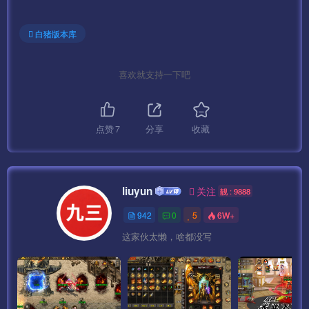
\assets\res\mir264.zip
白猪版本库
mir2.scenes.sfselect.scene
喜欢就支持一下吧
测试账号：syymwcom
测试密码：123456
点赞
7
分享
收藏
GM后台：
http://IP:99/gmht/gm.php
liuyun
关注
靓 : 9888
GM码：syymw.com
942
0
5
6W+
无限充值后台
这家伙太懒，啥都没写
http://IP:99/pay.php
GM码：syymw.com