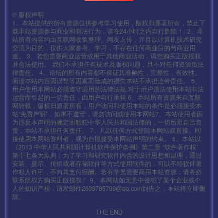
第七步:7-GGService
©
版权声明
1、本站提供的所有资源仅供参考学习使用，版权归原著所有，禁止下
载本站资源参与商业和非法行为，请在24小时之内自行删除！; 2、本
第八步:8-M2Server
站所有内容均由互联网收集整理、网友上传，并且以计算机技术研究
交流为目的，仅供大家参考、学习，不存在任何商业目的与商业用
途。 3、若您需要商业运营或用于其他商业活动，请您购买正版授权
第九步:9-启动盘古
并合法使用。 我们不承担任何技术及版权问题，且不对任何资源负法
律责任。 4、论坛的所有内容都不保证其准确性，完整性，有效性。
阅读本站内容因误导等因素而造成的损失本站不承担连带责任。 5、
——————客户端修改
用户使用本网站必须遵守适用的法律法规,对于用户违法使用本站非法
—————————————————-
运营而引起的一切责任，由用户自行承担 6、本站所有资源来自互联
网转载，版权归原著所有，用户访问和使用本站的条件是必须接受本
站“免责声明”，如果不遵守，请勿访问或使用本网站7、本站使用者因
安卓:\assets\res\project.manifest
为违反本声明的规定而触犯中华人民共和国法律的，一切后果自己负
责，本站不承担任何责任。 7、凡以任何方式登陆本网站或直接、间
接使用本网站资料者，视为自愿接受本网站声明的约束。 8、本站以
IOS:Payload\mir2-iOS.app\res\project.manifest
《2013 中华人民共和国计算机软件保护条例》第二章 “软件著作权”
第十七条为原则：为了学习和研究软件内含的设计思想和原理，通过
安装、显示、传输或者存储软件等方式使用软件的，可以不经软件著
修改热更 替换：106.12.121.18 注意IP位数一定要一样 不然
作权人许可，不向其支付报酬。若有学员需要商用本站资源，请务必
联系版权方购买正版授权！ 9、本网站如无意中侵犯了某个企业或个
会卡热更 位数不足可以补0
人的知识产权，请发邮件2639785799@qq.com到告之，本站将立即删
除。
\assets\res\mir2.zip
THE END