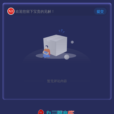
net stop MySQL
欢迎您留下宝贵的见解！
提交
4、如果防火墙没全部开放，需要单独打开
7100 （D:\mud2.0\GateServer\GameGate\MirGate.ini 文件
[Server]的 GatePort=7100 值）
7000 （D:\mud2.0\GateServer\logingate\LoginGate.ini 文
件[Setup]的 LoginGateListen=7000 值）
88 网页端口
8088 中央端口，一般默认都是8088
暂无评论内容