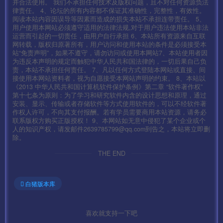
并合法使用。 我们不承担任何技术及版权问题，且不对任何资源负法
律责任。 4、论坛的所有内容都不保证其准确性，完整性，有效性。
阅读本站内容因误导等因素而造成的损失本站不承担连带责任。 5、
用户使用本网站必须遵守适用的法律法规,对于用户违法使用本站非法
运营而引起的一切责任，由用户自行承担 6、本站所有资源来自互联
网转载，版权归原著所有，用户访问和使用本站的条件是必须接受本
站“免责声明”，如果不遵守，请勿访问或使用本网站7、本站使用者因
为违反本声明的规定而触犯中华人民共和国法律的，一切后果自己负
责，本站不承担任何责任。 7、凡以任何方式登陆本网站或直接、间
接使用本网站资料者，视为自愿接受本网站声明的约束。 8、本站以
《2013 中华人民共和国计算机软件保护条例》第二章 “软件著作权”
第十七条为原则：为了学习和研究软件内含的设计思想和原理，通过
安装、显示、传输或者存储软件等方式使用软件的，可以不经软件著
作权人许可，不向其支付报酬。若有学员需要商用本站资源，请务必
联系版权方购买正版授权！ 9、本网站如无意中侵犯了某个企业或个
人的知识产权，请发邮件2639785799@qq.com到告之，本站将立即删
除。
THE END
白猪版本库
喜欢就支持一下吧