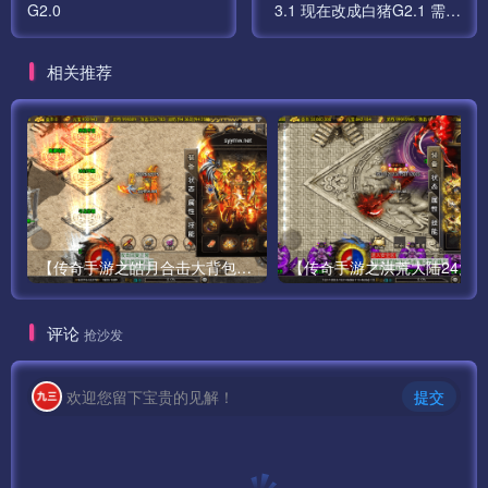
G2.0
3.1 现在改成白猪G2.1 需要
收费白猪收费眼神
相关推荐
【传奇手游之皓月合击大背包-[白猪3.0]-免授权版】经典三职业复古特色战神引擎传奇手游-最新打包Win服务端源码视频架设教程-新版GM多功能网页授权物品后台-GM直冲网页后台-苹果IOS安卓双端版本！
评论
抢沙发
本站大部分下载资源收集于网络，只做学习和交流使用，版
权归原作者所有，若为付费资源，请在下载后24小时之内自
欢迎您留下宝贵的见解！
提交
觉删除，若作商业用途，请到原网站购买，由于未及时购买
和付费发生的侵权行为，与本站无关。本站发布的内容若侵