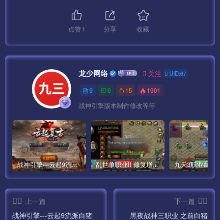
点赞
1
分享
收藏
龙少网络
关注
UID:67
9
0
15
1901
战神引擎版本制作修改等等
战神引擎—云起9流派白猪G2.0
乱世单职业II 修复增改版白猪G2.0
上一篇
下一篇
战神引擎---云起9流派白猪
黑夜战神三职业 之前白猪