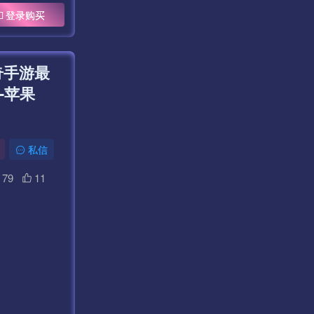
登录购买
奇手游最
-苹果
私信
79
11