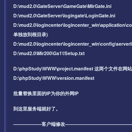
D:\mud2.0\GateServer\GameGate\MirGate.ini
D:\mud2.0\GateServer\logingate\LoginGate.ini
D:\mud2.0\logincenter\logincenter_win\applicat
单独放到根目录)
D:\mud2.0\logincenter\logincenter_win\config
D:\mud2.0\Mir200\Gs1\!Setup.txt
D:\phpStudy\WWW\project.manifest 这两个文
D:\phpStudy\WWW\version.manifest
批量替换里面的IP为你的外网IP
到这里服务端就好了。
——————客户端修改——————————————