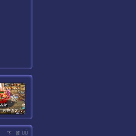
【米亚大陆阿拉德之怒三觉醒版本】经典横版格斗闯关剧情手游最新打包Linux服务端源码视频架设教程-安卓苹果IOS双端版本-完善总运营后台-完整全功能GM授权后台-附带整套表格！
【传奇手游之1.80时代再起烈战复古授权版】经典三职业复古特色战神引擎传奇手游最新打包Win服务端源码视频架设教程-新版GM多功能网页授权物品后台-GM直冲网页后台-安卓苹果IOS双端版本！
【新天龙八部3永恒经典之怀旧版兽血沸腾第二季】站长推荐经典3D武侠金庸武侠端游最新整理单机一键即玩镜像端-打包Linux服务端源码视频架设教程-完整PC客户端-附带攻略-配套一吨鱼GM工具-配套GM工具！
下一篇