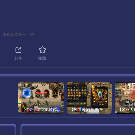
喜欢就支持一下吧
1
分享
收藏
【传奇手游之骷髅传说第二季十大陆[白猪3]免授权版】经典单职业复古特色战神引擎传奇手游最新打包Win服务端源码视频架设教程-怀旧复古-经典耐玩–新版GM多功能网页授权物品后台-GM直冲网页后台-安卓苹果IOS双端版本！
【热血屠龙[裤衩]免授权修复版】采用经典战神引擎三职业特色游戏最新打包Win服务端源码视频架设教程-GM直冲后台-新版GM多功能授权物品后台-安卓苹果IOS双端版本-传奇手游！