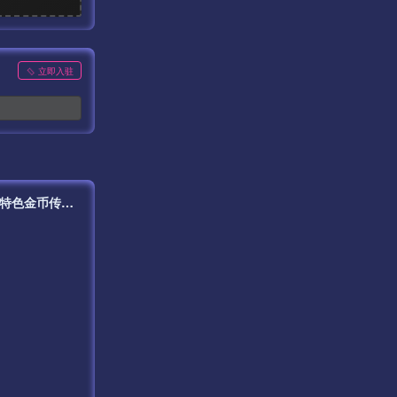
立即入驻
【复古传奇1.76烟云沉默终极金币永久免受权套件版】经典战神引擎三职业特色金币传奇手游最新打包Win服务端源码视频架设教程-新版多功能GM网页授权后台-GM直冲网页后台工具-苹果IOS安卓双端版本！