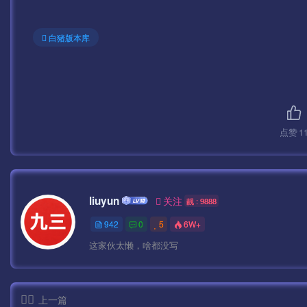
第一步:1-启动网站 （点击启动 显示两个绿灯为正常）
白猪版本库
第二步:2-DBServer （点击START ENGINE）
第三步:3-ItemLogServer （点击START）
第四步:4-Run
点赞
1
第五步:5-LoginGate
liuyun
关注
靓 : 9888
第六步:6-GGService
942
0
5
6W+
第七步:7-M2Server
这家伙太懒，啥都没写
都启动好了 把APK安装到模拟器中进入游戏。
上一篇