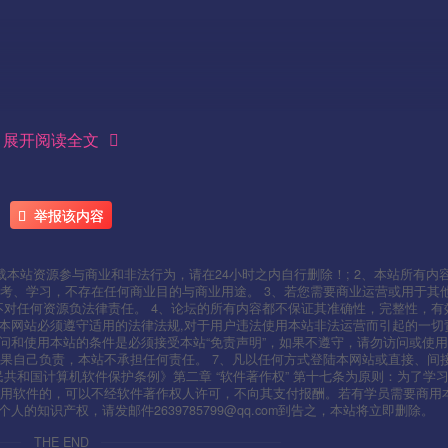
展开阅读全文
举报该内容
本站资源参与商业和非法行为，请在24小时之内自行删除！; 2、本站所有内
考、学习，不存在任何商业目的与商业用途。 3、若您需要商业运营或用于其
不对任何资源负法律责任。 4、论坛的所有内容都不保证其准确性，完整性，有
用本网站必须遵守适用的法律法规,对于用户违法使用本站非法运营而引起的一切
—–
问和使用本站的条件是必须接受本站“免责声明”，如果不遵守，请勿访问或使用
果自己负责，本站不承担任何责任。 7、凡以任何方式登陆本网站或直接、间
人民共和国计算机软件保护条例》第二章 “软件著作权” 第十七条为原则：为了学
使用软件的，可以不经软件著作权人许可，不向其支付报酬。若有学员需要商用
知识产权，请发邮件2639785799@qq.com到告之，本站将立即删除。
THE END