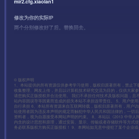
mir2.cfg.xiaolan1
修改为你的实际IP
两个分别修改好了后。替换回去。
替换好了后使用签名工具签名即可.
签名工具 很多这里不做演示了
我使用模拟器 不签名也可以
©
版权声明
1、本站提供的所有资源仅供参考学习使用，版权归原著所有，禁止下载
收集整理、网友上传，并且以计算机技术研究交流为目的，仅供大家参
下面我们启动服务.
请您购买正版授权并合法使用。 我们不承担任何技术及版权问题，且
站内容因误导等因素而造成的损失本站不承担连带责任。 5、用户使
—————————————————————————
自行承担 6、本站所有资源来自互联网转载，版权归原著所有，用户访
站使用者因为违反本声明的规定而触犯中华人民共和国法律的，一切后
资料者，视为自愿接受本网站声明的约束。 8、本站以《2013 中华
开始架设:
内含的设计思想和原理，通过安装、显示、传输或者存储软件等方式
务必联系版权方购买正版授权！ 9、本网站如无意中侵犯了某个企业或个人的
按顺序启动游戏即可。