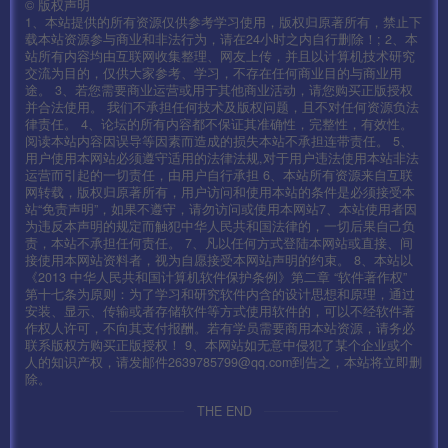
修改为你的实际IP
©
版权声明
1、本站提供的所有资源仅供参考学习使用，版权归原著所有，禁止下
两个分别修改好了后。替换回去。
载本站资源参与商业和非法行为，请在24小时之内自行删除！; 2、本
站所有内容均由互联网收集整理、网友上传，并且以计算机技术研究
交流为目的，仅供大家参考、学习，不存在任何商业目的与商业用
替换好了后使用签名工具签名即可.
途。 3、若您需要商业运营或用于其他商业活动，请您购买正版授权
并合法使用。 我们不承担任何技术及版权问题，且不对任何资源负法
律责任。 4、论坛的所有内容都不保证其准确性，完整性，有效性。
签名工具 很多这里不做演示了
阅读本站内容因误导等因素而造成的损失本站不承担连带责任。 5、
用户使用本网站必须遵守适用的法律法规,对于用户违法使用本站非法
运营而引起的一切责任，由用户自行承担 6、本站所有资源来自互联
我使用模拟器 不签名也可以
网转载，版权归原著所有，用户访问和使用本站的条件是必须接受本
站“免责声明”，如果不遵守，请勿访问或使用本网站7、本站使用者因
为违反本声明的规定而触犯中华人民共和国法律的，一切后果自己负
下面我们启动服务.
责，本站不承担任何责任。 7、凡以任何方式登陆本网站或直接、间
接使用本网站资料者，视为自愿接受本网站声明的约束。 8、本站以
——————————————————————————–
《2013 中华人民共和国计算机软件保护条例》第二章 “软件著作权”
第十七条为原则：为了学习和研究软件内含的设计思想和原理，通过
安装、显示、传输或者存储软件等方式使用软件的，可以不经软件著
开始架设:
作权人许可，不向其支付报酬。若有学员需要商用本站资源，请务必
联系版权方购买正版授权！ 9、本网站如无意中侵犯了某个企业或个
按顺序启动游戏即可。
人的知识产权，请发邮件2639785799@qq.com到告之，本站将立即删
除。
THE END
第一步:1-启动网站 （点击启动 显示两个绿灯为正常）