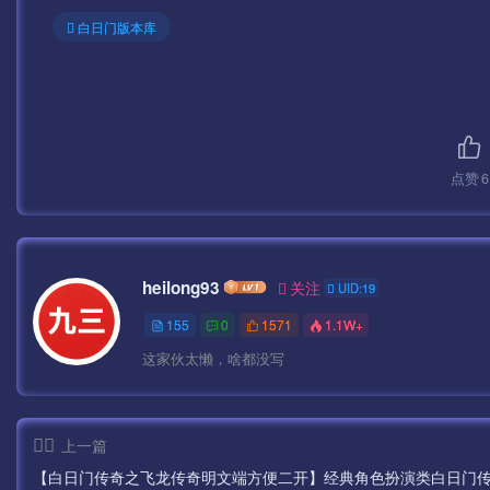
白日门版本库
点赞
6
heilong93
关注
UID:19
155
0
1571
1.1W+
这家伙太懒，啥都没写
上一篇
【白日门传奇之飞龙传奇明文端方便二开】经典角色扮演类白日门