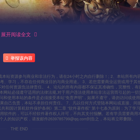
展开阅读全文
举报该内容
本站资源参与商业和非法行为，请在24小时之内自行删除！; 2、本站所有内
考、学习，不存在任何商业目的与商业用途。 3、若您需要商业运营或用于其
不对任何资源负法律责任。 4、论坛的所有内容都不保证其准确性，完整性，有
用本网站必须遵守适用的法律法规,对于用户违法使用本站非法运营而引起的一切
问和使用本站的条件是必须接受本站“免责声明”，如果不遵守，请勿访问或使用
果自己负责，本站不承担任何责任。 7、凡以任何方式登陆本网站或直接、间
人民共和国计算机软件保护条例》第二章 “软件著作权” 第十七条为原则：为了学
使用软件的，可以不经软件著作权人许可，不向其支付报酬。若有学员需要商用
知识产权，请发邮件2639785799@qq.com到告之，本站将立即删除。
THE END