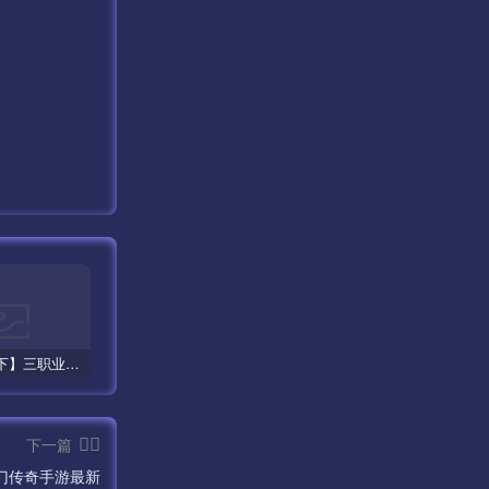
【王者天下】三职业之白日门传奇手游最新整理Win半手工服务端+完善GM后台工具！
【白日门传奇之旺旺无限刀雷霆万钧】单职业大型PK角色扮演类传奇手游最新打包win服务端源码视频架设教程-开放多区-开放跨服-运营后台-安卓版本！
【白日门传奇之旺旺无限刀雷霆万钧修复版】单职业大型PK角色扮演类传奇手游最新打包win服务端源码视频架设教程-开放多区-多功能GM授权后台-开放跨服-运营后台-安卓版本！
下一篇
门传奇手游最新