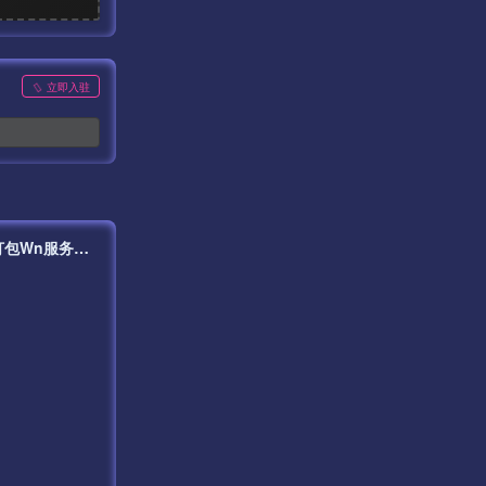
立即入驻
【白日门传奇之战神觉醒】站长推荐经典角色扮演PK白日门传奇手游最新打包Wn服务端源码视频架设教程-完善GM网页后台工具！