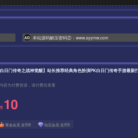
本站源码解压密码②：www.syymw.com
AD
内容为付费资源，请付费后查看
10
币
8
5
黄金会员
龙币
钻石会员
龙币