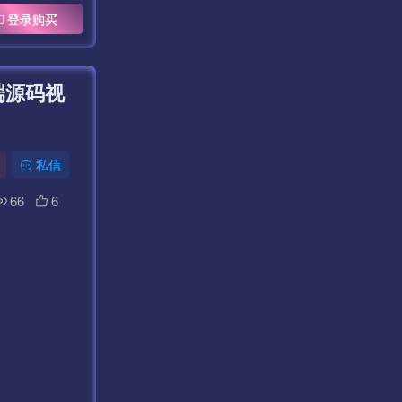
登录购买
端源码视
私信
66
6