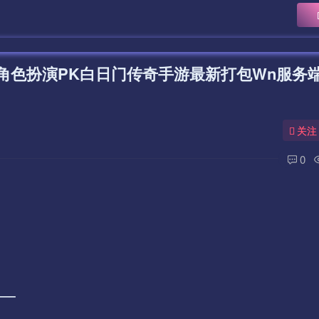
角色扮演PK白日门传奇手游最新打包Wn服务
关注
0
—–