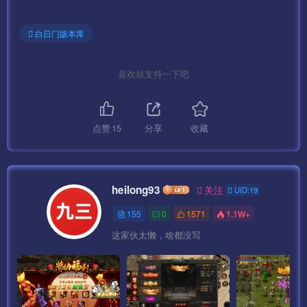
白日门版本库
喜欢就支持一下吧
点赞
15
分享
收藏
heilong93
关注
UID:19
155
0
1571
1.1W+
这家伙太懒，啥都没写