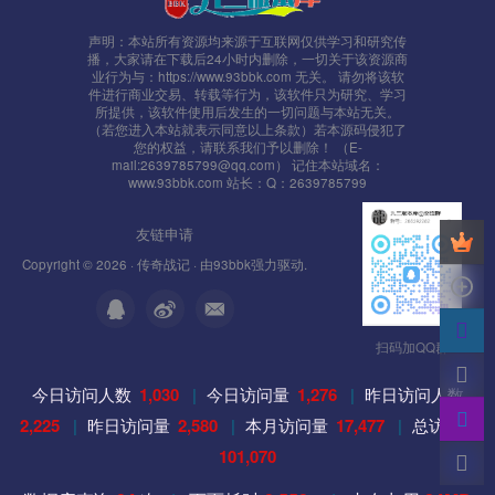
声明：本站所有资源均来源于互联网仅供学习和研究传
播，大家请在下载后24小时内删除，一切关于该资源商
业行为与：https://www.93bbk.com 无关。 请勿将该软
件进行商业交易、转载等行为，该软件只为研究、学习
所提供，该软件使用后发生的一切问题与本站无关。
（若您进入本站就表示同意以上条款）若本源码侵犯了
您的权益，请联系我们予以删除！ （E-
mail:2639785799@qq.com） 记住本站域名：
www.93bbk.com 站长：Q：2639785799
友链申请
Copyright © 2026 ·
传奇战记
· 由
93bbk
强力驱动.
扫码加QQ群
今日访问人数
1,030
|
今日访问量
1,276
|
昨日访问人数
2,225
|
昨日访问量
2,580
|
本月访问量
17,477
|
总访问量
101,070