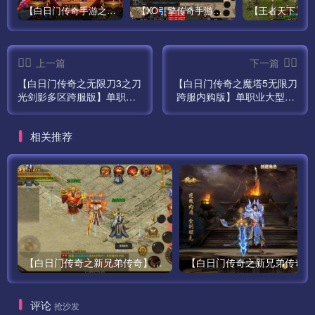
【白日门传奇手游之鸿蒙王者】攻速特别版大型PK角色扮演类手游最新整理Win手工服务端源码视频教程-安卓
【XO引擎传奇手游之高仿美杜莎】经典XO三端引擎单职业传奇手游最新打包Win服务端源码视频架设教程-魂环-时装-逆天改命-创世圣域-经典复古-安卓PC电脑苹果IOS双端版本！
上一篇
下一篇
【白日门传奇之无限刀3之刀
【白日门传奇之魔塔5无限刀
光剑影多区跨服版】单职业
跨服内购版】单职业大型PK
大型PK角色扮演类传奇手游
角色扮演类传奇手游最新打
最新打包win服务端源码视频
包win服务端源码视频架设教
相关推荐
架设教程-开放多区-开放跨
程-GM运营后台-多功能GM
服-GM运营后台-多功能GM
授权后台-安卓版本！
授权后台-开放跨服-运营后
台-安卓版本！
【白日门传奇之新兄弟传奇】单职业大型PK角色扮演类传奇手游最新打包win服务端源码视频架设教程-完善GM后台工具-安卓版本！
【白
评论
抢沙发