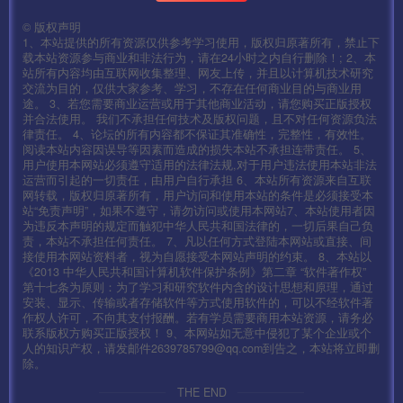
©
版权声明
1、本站提供的所有资源仅供参考学习使用，版权归原著所有，禁止下
载本站资源参与商业和非法行为，请在24小时之内自行删除！; 2、本
站所有内容均由互联网收集整理、网友上传，并且以计算机技术研究
交流为目的，仅供大家参考、学习，不存在任何商业目的与商业用
途。 3、若您需要商业运营或用于其他商业活动，请您购买正版授权
并合法使用。 我们不承担任何技术及版权问题，且不对任何资源负法
律责任。 4、论坛的所有内容都不保证其准确性，完整性，有效性。
阅读本站内容因误导等因素而造成的损失本站不承担连带责任。 5、
用户使用本网站必须遵守适用的法律法规,对于用户违法使用本站非法
运营而引起的一切责任，由用户自行承担 6、本站所有资源来自互联
网转载，版权归原著所有，用户访问和使用本站的条件是必须接受本
站“免责声明”，如果不遵守，请勿访问或使用本网站7、本站使用者因
为违反本声明的规定而触犯中华人民共和国法律的，一切后果自己负
责，本站不承担任何责任。 7、凡以任何方式登陆本网站或直接、间
接使用本网站资料者，视为自愿接受本网站声明的约束。 8、本站以
《2013 中华人民共和国计算机软件保护条例》第二章 “软件著作权”
第十七条为原则：为了学习和研究软件内含的设计思想和原理，通过
安装、显示、传输或者存储软件等方式使用软件的，可以不经软件著
作权人许可，不向其支付报酬。若有学员需要商用本站资源，请务必
联系版权方购买正版授权！ 9、本网站如无意中侵犯了某个企业或个
人的知识产权，请发邮件2639785799@qq.com到告之，本站将立即删
除。
THE END