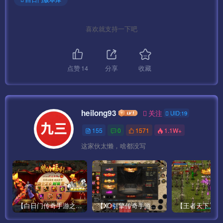
喜欢就支持一下吧
点赞
14
分享
收藏
heilong93
关注
UID:19
155
0
1571
1.1W+
这家伙太懒，啥都没写
【白日门传奇手游之鸿蒙王者】攻速特别版大型PK角色扮演类手游最新整理Win手工服务端源码视频教程-安卓
【XO引擎传奇手游之高仿美杜莎】经典XO三端引擎单职业传奇手游最新打包Win服务端源码视频架设教程-魂环-时装-逆天改命-创世圣域-经典复古-安卓PC电脑苹果IOS双端版本！