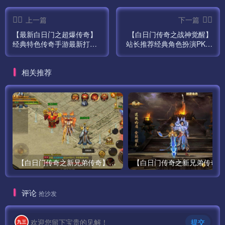
上一篇
下一篇
【最新白日门之超爆传奇】
【白日门传奇之战神觉醒】
经典特色传奇手游最新打包
站长推荐经典角色扮演PK白
Win服务端源码视频架设教
日门传奇手游最新打包Wn服
程-完整GM运营管理后台-安
务端源码视频架设教程-完善
相关推荐
卓版本！
GM网页后台工具！
【白日门传奇之新兄弟传奇】单职业大型PK角色扮演类传奇手游最新打包win服务端源码视频架设教程-完善GM后台工具-安卓版本！
【白
评论
抢沙发
欢迎您留下宝贵的见解！
提交