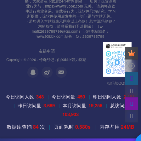
播，大家请在下载后24小时内删除，一切关于该资源商
业行为与：https://www.93bbk.com 无关。 请勿将该软
件进行商业交易、转载等行为，该软件只为研究、学习
所提供，该软件使用后发生的一切问题与本站无关。
（若您进入本站就表示同意以上条款）若本源码侵犯了
您的权益，请联系我们予以删除！ （E-
mail:2639785799@qq.com） 记住本站域名：
www.93bbk.com 站长：Q：2639785799
友链申请
Copyright © 2026 ·
传奇战记
· 由
93bbk
强力驱动.
扫码加QQ群
今日访问人数
348
|
今日访问量
450
|
昨日访问人数
2,461
|
昨日访问量
3,689
|
本月访问量
19,256
|
总访问量
103,933
数据库查询
84
次
|
页面耗时
0.580s
|
内存占用
24MB