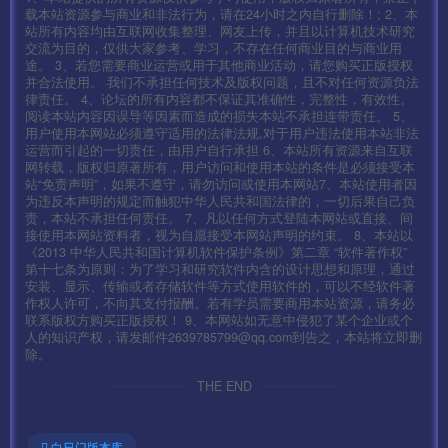
载本站资源参与商业和非法行为，请在24小时之内自行删除！; 2、本
站所有内容均由互联网收集整理、网友上传，并且以计算机技术研究
交流为目的，仅供大家参考、学习，不存在任何商业目的与商业用
途。 3、若您需要商业运营或用于其他商业活动，请您购买正版授权
并合法使用。 我们不承担任何技术及版权问题，且不对任何资源负法
律责任。 4、论坛的所有内容都不保证其准确性，完整性，有效性。
阅读本站内容因误导等因素而造成的损失本站不承担连带责任。 5、
用户使用本网站必须遵守适用的法律法规,对于用户违法使用本站非法
运营而引起的一切责任，由用户自行承担 6、本站所有资源来自互联
网转载，版权归原著所有，用户访问和使用本站的条件是必须接受本
站“免责声明”，如果不遵守，请勿访问或使用本网站7、本站使用者因
为违反本声明的规定而触犯中华人民共和国法律的，一切后果自己负
责，本站不承担任何责任。 7、凡以任何方式登陆本网站或直接、间
接使用本网站资料者，视为自愿接受本网站声明的约束。 8、本站以
《2013 中华人民共和国计算机软件保护条例》第二章 “软件著作权”
第十七条为原则：为了学习和研究软件内含的设计思想和原理，通过
安装、显示、传输或者存储软件等方式使用软件的，可以不经软件著
作权人许可，不向其支付报酬。若有学员需要商用本站资源，请务必
联系版权方购买正版授权！ 9、本网站如无意中侵犯了某个企业或个
人的知识产权，请发邮件2639785799@qq.com到告之，本站将立即删
除。
THE END
白日门版本库