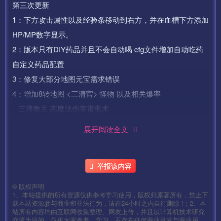
第三次更新
1：下方攻击属性以及经验条移动到右方，并在血槽下方添加
HP/MP数字显示。
2：版本只有DIY药品并且不会自动喝 cfg文件增加自动吃药
自定义药品配置
3：修复大部分地图元宝需求错误
4：增加8转地图 <三清宫> 怪物 以及相关爆率
三清教主 高魔法伤害雷电术
5：增加全新四象地图 <四象宫> 怪物 以及相关爆率
展开阅读全文
青龙之灵 高攻低频攻击 平滑移动 召唤分身
白虎之灵 2格攻击 平滑移动 攻速高 移速高
举报该内容
朱雀之灵 红毒+灭天火 会躲避攻击
玄武之灵 给血厚防高 会给自己用治疗术 抗拒火环
©
版权声明
1、本站提供的所有资源仅供参考学习使用，版权归原著所有，禁止下
圣兽使BOSS 高攻 攻击附带冰冻
载本站资源参与商业和非法行为，请在24小时之内自行删除！; 2、本
6：增加全新生肖地图 <画卷幻境> 怪物 以及相关爆率
站所有内容均由互联网收集整理、网友上传，并且以计算机技术研究
交流为目的，仅供大家参考、学习，不存在任何商业目的与商业用