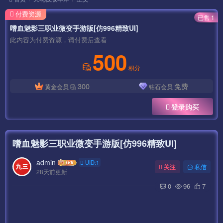
付费资源
已售 1
嗜血魅影三职业微变手游版[仿996精致UI]
此内容为付费资源，请付费后查看
500
积分
300
免费
黄金会员
钻石会员
登录购买
嗜血魅影三职业微变手游版[仿996精致UI]
admin
UID:1
关注
私信
28天前更新
0
96
7