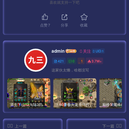
喜欢就支持一下吧
点赞
7
分享
收藏
admin
关注
UID:1
421
0
1
3.7W+
这家伙太懒，啥都没写
道士下山12大陆2世界僵尸传奇手游版本[白猪3]
1.80青春火龙千年传奇手游完整版[白猪5]
上一篇
下一篇