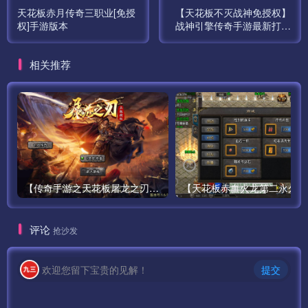
天花板赤月传奇三职业[免授
【天花板不灭战神免授权】
权]手游版本
战神引擎传奇手游最新打包
win服务端源码视频架设教
程-GM后台工具-眼神插件破
相关推荐
解版-苹果IOS安卓双端版
本！
【传奇手游之天花板屠龙之刃第三季免授权版】站长推荐经典三职业特色战神引擎传奇手游最新打包Win服务端源码视频架设教程-新版GM多功能网页授权物品后台-GM直冲网页后台-安卓版本！
【天花板赤血
评论
抢沙发
欢迎您留下宝贵的见解！
提交