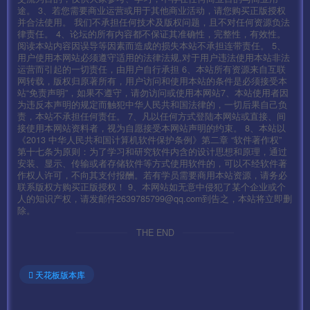
生肖使节 BOSS 会贴符
途。 3、若您需要商业运营或用于其他商业活动，请您购买正版授权
并合法使用。 我们不承担任何技术及版权问题，且不对任何资源负法
7：修复幽灵手套无法回收
律责任。 4、论坛的所有内容都不保证其准确性，完整性，有效性。
阅读本站内容因误导等因素而造成的损失本站不承担连带责任。 5、
8：火龙神殿地图增加二层三层
用户使用本网站必须遵守适用的法律法规,对于用户违法使用本站非法
9：修复明文文件自动吃元宝经验修复失效
运营而引起的一切责任，由用户自行承担 6、本站所有资源来自互联
网转载，版权归原著所有，用户访问和使用本站的条件是必须接受本
10：更正所有地图刷新速度
站“免责声明”，如果不遵守，请勿访问或使用本网站7、本站使用者因
为违反本声明的规定而触犯中华人民共和国法律的，一切后果自己负
12：降低三转地图难度
责，本站不承担任何责任。 7、凡以任何方式登陆本网站或直接、间
接使用本网站资料者，视为自愿接受本网站声明的约束。 8、本站以
13：修复荣耀神石恢复血量错误。
《2013 中华人民共和国计算机软件保护条例》第二章 “软件著作权”
第十七条为原则：为了学习和研究软件内含的设计思想和原理，通过
14：修复累计充值最后两条物品数据错误
安装、显示、传输或者存储软件等方式使用软件的，可以不经软件著
15：提升甘露系列药品效果
作权人许可，不向其支付报酬。若有学员需要商用本站资源，请务必
联系版权方购买正版授权！ 9、本网站如无意中侵犯了某个企业或个
16：修复所有合成货不对版描述和实际扣除材料不同
人的知识产权，请发邮件2639785799@qq.com到告之，本站将立即删
除。
17：增加 魅影全套装备 以及合成，更改合成规则
THE END
18：增加 血影全套装备 以及合成，更改合成规则
19：NPC以及自定义合成 左侧添加滚动
天花板版本库
20：增加四象宫 生肖地图 地图层数。
测试截图