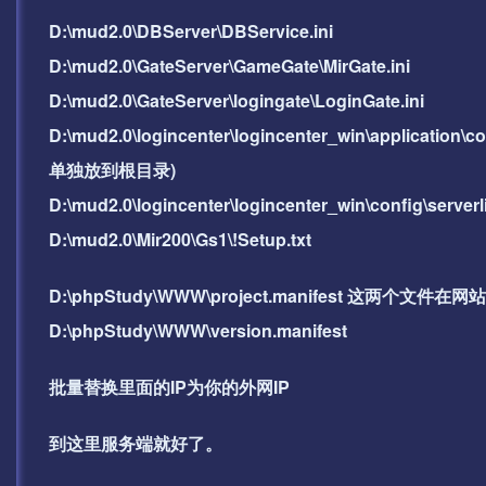
D:\mud2.0\DBServer\DBService.ini
D:\mud2.0\GateServer\GameGate\MirGate.ini
D:\mud2.0\GateServer\logingate\LoginGate.ini
D:\mud2.0\logincenter\logincenter_win\applicat
单独放到根目录)
D:\mud2.0\logincenter\logincenter_win\co
D:\mud2.0\Mir200\Gs1\!Setup.txt
D:\phpStudy\WWW\project.manifest 这两个文
D:\phpStudy\WWW\version.manifest
批量替换里面的IP为你的外网IP
到这里服务端就好了。