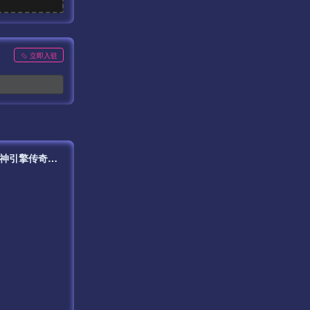
立即入驻
【传奇手游之天花板屠龙之刃第二季免授权版】站长推荐经典三职业特色战神引擎传奇手游-最新打包Win服务端源码视频架设教程-新版GM多功能网页授权物品后台-GM直冲网页后台-安卓苹果IOS双端版本！