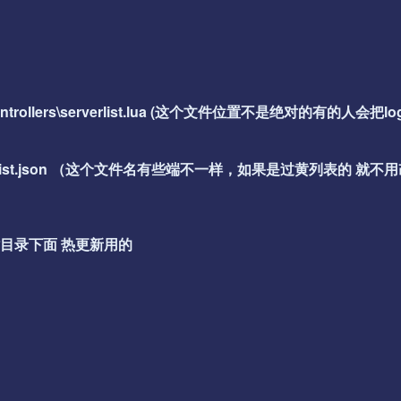
ion\controllers\serverlist.lua (这个文件位置不是绝对的有的人会把log
nfig\serverlist.json （这个文件名有些端不一样，如果是过黄列表的 就
件在网站目录下面 热更新用的