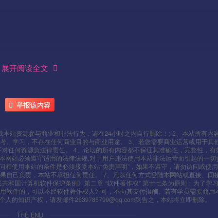
展开阅读全文
———-
举报该内容
本站资源参与商业和非法行为，请在24小时之内自行删除！; 2、本站所有内
考、学习，不存在任何商业目的与商业用途。 3、若您需要商业运营或用于其
不对任何资源负法律责任。 4、论坛的所有内容都不保证其准确性，完整性，有
用本网站必须遵守适用的法律法规,对于用户违法使用本站非法运营而引起的一切
问和使用本站的条件是必须接受本站“免责声明”，如果不遵守，请勿访问或使用
果自己负责，本站不承担任何责任。 7、凡以任何方式登陆本网站或直接、间
人民共和国计算机软件保护条例》第二章 “软件著作权” 第十七条为原则：为了学
使用软件的，可以不经软件著作权人许可，不向其支付报酬。若有学员需要商用
知识产权，请发邮件2639785799@qq.com到告之，本站将立即删除。
THE END