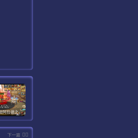
【米亚大陆阿拉德之怒三觉醒版本】经典横版格斗闯关剧情手游最新打包Linux服务端源码视频架设教程-安卓苹果IOS双端版本-完善总运营后台-完整全功能GM授权后台-附带整套表格！
【传奇手游之1.80时代再起烈战复古授权版】经典三职业复古特色战神引擎传奇手游最新打包Win服务端源码视频架设教程-新版GM多功能网页授权物品后台-GM直冲网页后台-安卓苹果IOS双端版本！
【新天龙八部3永恒经典之怀旧版兽血沸腾第二季】站长推荐经典3D武侠金庸武侠端游最新整理单机一键即玩镜像端-打包Linux服务端源码视频架设教程-完整PC客户端-附带攻略-配套一吨鱼GM工具-配套GM工具！
下一篇