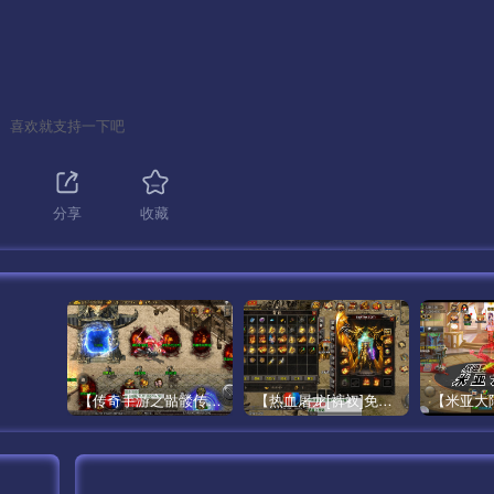
授权配置信息
喜欢就支持一下吧
分享
收藏
【传奇手游之骷髅传说第二季十大陆[白猪3]免授权版】经典单职业复古特色战神引擎传奇手游最新打包Win服务端源码视频架设教程-怀旧复古-经典耐玩–新版GM多功能网页授权物品后台-GM直冲网页后台-安卓苹果IOS双端版本！
【热血屠龙[裤衩]免授权修复版】采用经典战神引擎三职业特色游戏最新打包Win服务端源码视频架设教程-GM直冲后台-新版GM多功能授权物品后台-安卓苹果IOS双端版本-传奇手游！