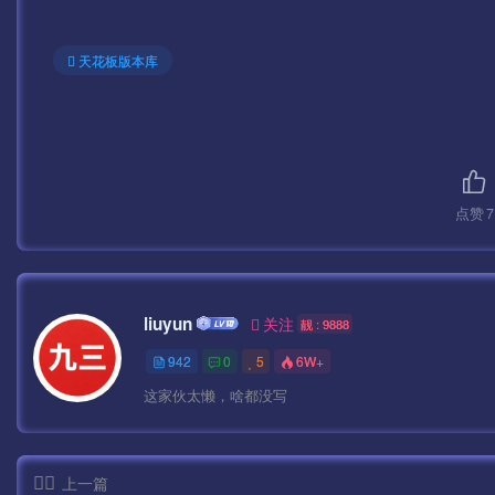
cfg 第13行改为自己服务器IP
mir2.scenes.main.console.console 第601行修改
天花板版本库
测试账号：syymwcom
测试密码：123456
GM后台：
点赞
7
http://IP:99/gmht/gm.php
GM码：syymw.com
liuyun
关注
靓 : 9888
942
0
5
6W+
无限充值后台
这家伙太懒，啥都没写
http://IP:99/pay.php
上一篇
GM码：syymw.com