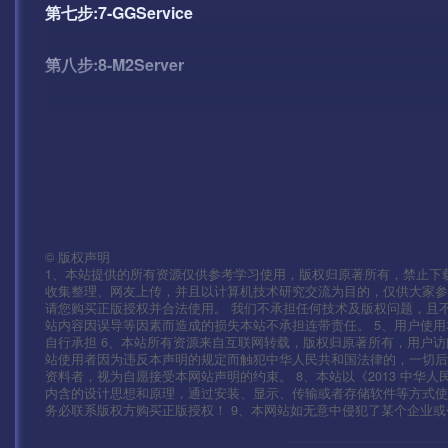
第七步:7-GGService
第八步:8-M2Server
第九步:9-启动盘古
——————客户端修改——————————————
安卓:\assets\res\project.manifest
©
版权声明
IOS:Payload\mir2-iOS.app\res\project.manifest
1、本站提供的所有资源仅供参考学习使用，版权归原著所有，禁止下载
收集整理、网友上传，并且以计算机技术研究交流为目的，仅供大家参
请您购买正版授权并合法使用。 我们不承担任何技术及版权问题，且
修改热更 替换：106.12.121.18
站内容因误导等因素而造成的损失本站不承担连带责任。 5、用户使
自行承担 6、本站所有资源来自互联网转载，版权归原著所有，用户访
站使用者因为违反本声明的规定而触犯中华人民共和国法律的，一切后
\assets\res\mir2.zip
资料者，视为自愿接受本网站声明的约束。 8、本站以《2013 中华
内含的设计思想和原理，通过安装、显示、传输或者存储软件等方式
\assets\res\mir264.zip
务必联系版权方购买正版授权！ 9、本网站如无意中侵犯了某个企业或个人的