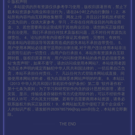
©
版权声明
1、本站提供的所有资源仅供参考学习使用，版权归原著所有，禁止下
载本站资源参与商业和非法行为，请在24小时之内自行删除！; 2、本
第八步:8-M2Server
站所有内容均由互联网收集整理、网友上传，并且以计算机技术研究
交流为目的，仅供大家参考、学习，不存在任何商业目的与商业用
途。 3、若您需要商业运营或用于其他商业活动，请您购买正版授权
第九步:9-启动盘古
并合法使用。 我们不承担任何技术及版权问题，且不对任何资源负法
律责任。 4、论坛的所有内容都不保证其准确性，完整性，有效性。
阅读本站内容因误导等因素而造成的损失本站不承担连带责任。 5、
——————客户端修改
用户使用本网站必须遵守适用的法律法规,对于用户违法使用本站非法
—————————————————-
运营而引起的一切责任，由用户自行承担 6、本站所有资源来自互联
网转载，版权归原著所有，用户访问和使用本站的条件是必须接受本
站“免责声明”，如果不遵守，请勿访问或使用本网站7、本站使用者因
安卓:\assets\res\project.manifest
为违反本声明的规定而触犯中华人民共和国法律的，一切后果自己负
责，本站不承担任何责任。 7、凡以任何方式登陆本网站或直接、间
接使用本网站资料者，视为自愿接受本网站声明的约束。 8、本站以
\assets\res\mir2.zip
《2013 中华人民共和国计算机软件保护条例》第二章 “软件著作权”
第十七条为原则：为了学习和研究软件内含的设计思想和原理，通过
安装、显示、传输或者存储软件等方式使用软件的，可以不经软件著
cfg
作权人许可，不向其支付报酬。若有学员需要商用本站资源，请务必
联系版权方购买正版授权！ 9、本网站如无意中侵犯了某个企业或个
mir2.scenes.main.console.console
人的知识产权，请发邮件2639785799@qq.com到告之，本站将立即删
除。
测试账号：syymwcom
THE END
测试密码：123456