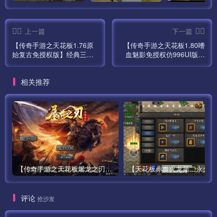
GM后台：
上一篇
下一篇
http://IP:99/gmht/gm.php
【传奇手游之天花板1.76原
【传奇手游之天花板1.80嗜
始复古免授权版】经典三职
血魅影免授权仿996UI版】
GM码：syymw.com
业特色战神引擎传奇手游最
经典三职业特色战神引擎传
新打包Win服务端源码视频
奇手游最新打包Win服务端
相关推荐
架设教程-新版多功能GM授
源码视频架设教程-新版多功
无限充值后台
权后台-GM直冲网页后台-安
能GM授权后台-GM直冲网页
卓苹果IOS双端版本！
后台-安卓苹果IOS双端版
本！
http://IP:99/pay.php
GM码：syymw.com
下面给大家介绍几个常见问题
【传奇手游之天花板屠龙之刃第三季免授权版】站长推荐经典三职业特色战神引擎传奇手游最新打包Win服务端源码视频架设教程-新版GM多功能网页授权物品后台-GM直冲网页后台-安卓版本！
【天花板赤血
——————————————————————————
——
评论
抢沙发
PS: