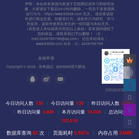
声明：本站所有资源均来源于互联网仅供学习和研究传
7000 （D:\mud2.0\GateServer\logingate\LoginGate.ini 文
播，大家请在下载后24小时内删除，一切关于该资源商
业行为与：https://www.93bbk.com 无关。 请勿将该软
件[Setup]的 LoginGateListen=7000 值）
件进行商业交易、转载等行为，该软件只为研究、学习
所提供，该软件使用后发生的一切问题与本站无关。
（若您进入本站就表示同意以上条款）若本源码侵犯了
88 网页端口
您的权益，请联系我们予以删除！ （E-
mail:2639785799@qq.com） 记住本站域名：
8088 中央端口，一般默认都是8088
www.93bbk.com 站长：Q：2639785799
友链申请
Copyright © 2026 ·
传奇战记
· 由
93bbk
强力驱动.
扫码加QQ群
今日访问人数
130
|
今日访问量
135
|
昨日访问人数
2,461
|
昨日访问量
3,689
|
本月访问量
19,038
|
总访问量
103,618
数据库查询
85
次
|
页面耗时
0.587s
|
内存占用
24MB