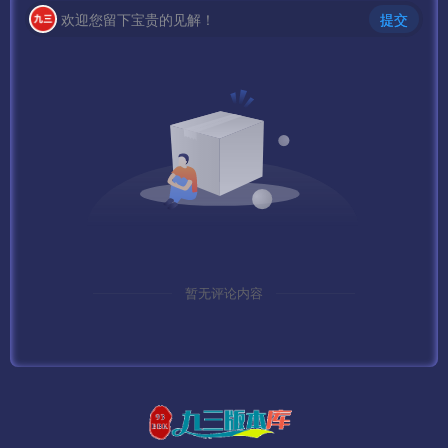
欢迎您留下宝贵的见解！
提交
1、这里要说明下 默认方式连接数据库会出现乱码，需要把
连接字符改为 20936 GB2312
MYSQL默认密码：www.gowlom2.com
2、如果出现 获取该区补丁失效 请修改服务端：
D:\mud2.0\logincenter\ClientConfig\目录下的
config185.zip 改成 config0706.zip
3、关闭Mysql数据库：
暂无评论内容
net stop MySQL
4、如果防火墙没全部开放，需要单独打开
7100 （D:\mud2.0\GateServer\GameGate\MirGate.ini 文件
[Server]的 GatePort=7100 值）