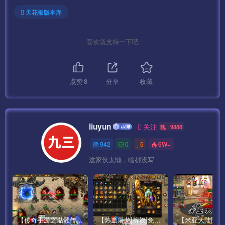
天花板版本库
——————————————————————————
———————
喜欢就支持一下吧
添加授权：
打开网站：http://IP:99/welcome.html
点赞
8
分享
收藏
对应填写：
createSafeCode：123456
liuyun
关注
靓 : 9888
942
0
5
6W+
key：SUDK-888888
这家伙太懒，啥都没写
clientIP：你服务器的IP
——————————————————————————
———————
【传奇手游之骷髅传说第二季十大陆[白猪3]免授权版】经典单职业复古特色战神引擎传奇手游最新打包Win服务端源码视频架设教程-怀旧复古-经典耐玩–新版GM多功能网页授权物品后台-GM直冲网页后台-安卓苹果IOS双端版本！
【热血屠龙[裤衩]免授权修复版】采用经典战神引擎三职业特色游戏最新打包Win服务端源码视频架设教程-GM直冲后台-新版GM多功能授权物品后台-安卓苹果IOS双端版本-传奇手游！