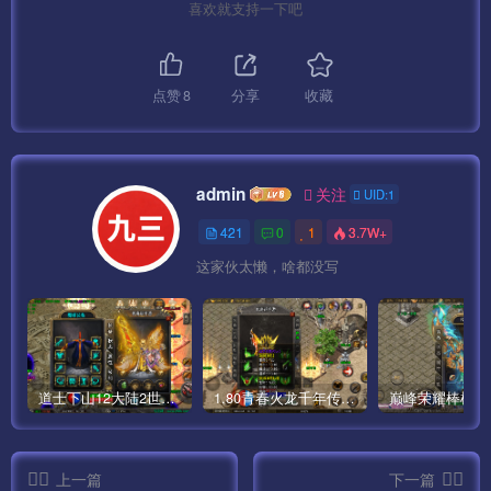
喜欢就支持一下吧
点赞
8
分享
收藏
admin
关注
UID:1
421
0
1
3.7W+
这家伙太懒，啥都没写
道士下山12大陆2世界僵尸传奇手游版本[白猪3]
1.80青春火龙千年传奇手游完整版[白猪5]
上一篇
下一篇