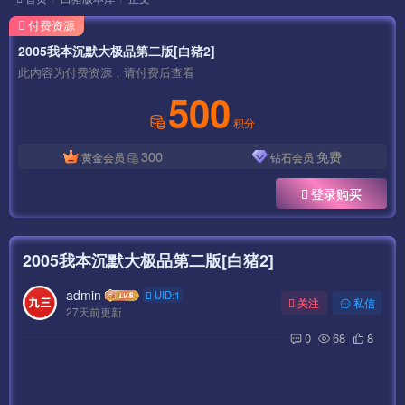
付费资源
2005我本沉默大极品第二版[白猪2]
此内容为付费资源，请付费后查看
500
积分
300
免费
黄金会员
钻石会员
登录购买
2005我本沉默大极品第二版[白猪2]
admin
UID:1
关注
私信
27天前更新
0
68
8