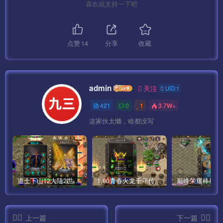
喜欢就支持一下吧
点赞
14
分享
收藏
admin
关注
UID:1
421
0
1
3.7W+
这家伙太懒，啥都没写
道士下山12大陆2世界僵尸传奇手游版本[白猪3]
1.80青春火龙千年传奇手游完整版[白猪5]
上一篇
下一篇