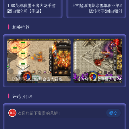
1.80英雄联盟王者火龙手游
上古起源鸿蒙冰雪单职业第2
版[白猪2.0]【手游】
版传奇手游[白猪2]
相关推荐
【传奇手游之皓月合击大背包-[白猪3.0]-免授权版】经典三职业复古特色战神引擎传奇手游-最新打包Win服务端源码视频架设教程-新版GM多功能网页授权物品后台-GM直冲网页后台-苹果IOS安卓双端版本！
评论
抢沙发
欢迎您留下宝贵的见解！
提交