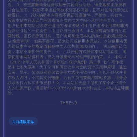
途。 3、若您需要商业运营或用于其他商业活动，请您购买正版授权
并合法使用。 我们不承担任何技术及版权问题，且不对任何资源负法
律责任。 4、论坛的所有内容都不保证其准确性，完整性，有效性。
阅读本站内容因误导等因素而造成的损失本站不承担连带责任。 5、
用户使用本网站必须遵守适用的法律法规,对于用户违法使用本站非法
运营而引起的一切责任，由用户自行承担 6、本站所有资源来自互联
网转载，版权归原著所有，用户访问和使用本站的条件是必须接受本
站“免责声明”，如果不遵守，请勿访问或使用本网站7、本站使用者因
为违反本声明的规定而触犯中华人民共和国法律的，一切后果自己负
责，本站不承担任何责任。 7、凡以任何方式登陆本网站或直接、间
接使用本网站资料者，视为自愿接受本网站声明的约束。 8、本站以
《2013 中华人民共和国计算机软件保护条例》第二章 “软件著作权”
第十七条为原则：为了学习和研究软件内含的设计思想和原理，通过
安装、显示、传输或者存储软件等方式使用软件的，可以不经软件著
作权人许可，不向其支付报酬。若有学员需要商用本站资源，请务必
联系版权方购买正版授权！ 9、本网站如无意中侵犯了某个企业或个
人的知识产权，请发邮件2639785799@qq.com到告之，本站将立即删
除。
THE END
白猪版本库