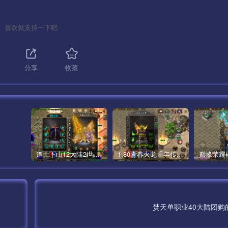
喜欢就支持一下吧
分享
收藏
道士下山12大陆2世界僵尸传奇手游版本[白猪3]
1.80青春火龙千年传奇手游完整版[白猪5]
焚天单职业40大陆团购