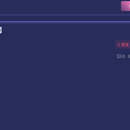
家】
关注
0