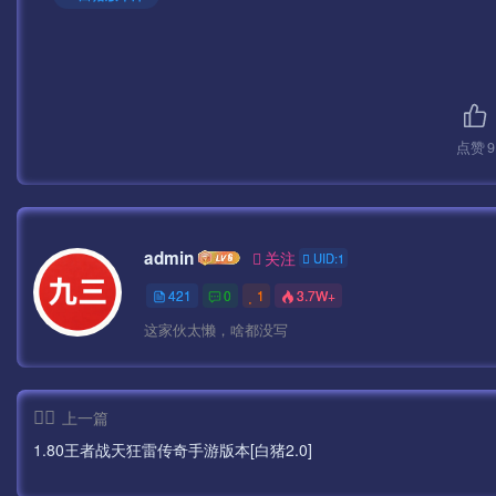
点赞
9
admin
关注
UID:1
421
0
1
3.7W+
这家伙太懒，啥都没写
上一篇
1.80王者战天狂雷传奇手游版本[白猪2.0]