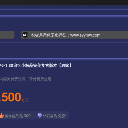
本站源码解压密码②：www.syymw.com
AD
.76-1.80追忆小极品完美复古版本【独家】
内容为付费资源，请付费后查看
500
积分
300
免费
黄金会员
钻石会员