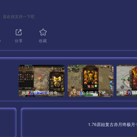
喜欢就支持一下吧
0
分享
收藏
执迷古镇之菏泽传奇昔日手游沉默版本【手游】
6千团的-剑噬天下绝世火龙超清裤衩版本【手游】
1.76原始复古赤月终极月卡