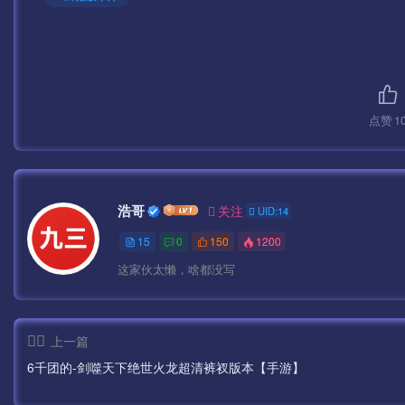
点赞
1
浩哥
关注
UID:14
15
0
150
1200
这家伙太懒，啥都没写
上一篇
6千团的-剑噬天下绝世火龙超清裤衩版本【手游】