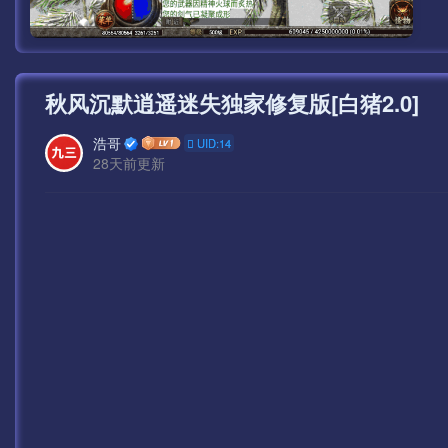
秋风沉默逍遥迷失独家修复版[白猪2.0]
浩哥
UID:14
28天前更新