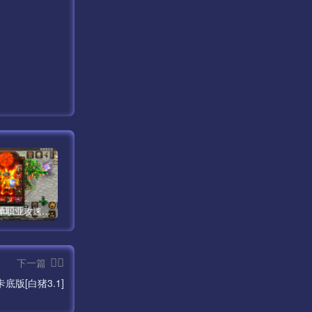
神龙万劫单职业攻速鞭尸第二版传奇手游[白猪2.0]
飘逸时空回味2003原始原味手游版本【手游】
起源冰雪传奇手游版本测试(修复+优化)
下一篇
底版[白猪3.1]