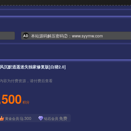
本站源码解压密码②：www.syymw.com
AD
风沉默逍遥迷失独家修复版[白猪2.0]
内容为付费资源，请付费后查看
500
积分
300
免费
黄金会员
钻石会员