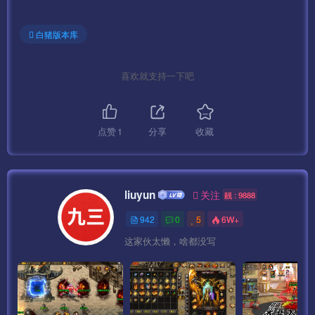
白猪版本库
喜欢就支持一下吧
点赞
1
分享
收藏
liuyun
关注
靓 : 9888
942
0
5
6W+
这家伙太懒，啥都没写