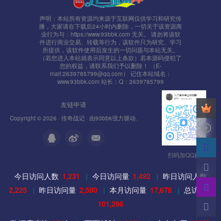
声明：本站所有资源均来源于互联网仅供学习和研究传
播，大家请在下载后24小时内删除，一切关于该资源商
业行为与：https://www.93bbk.com 无关。 请勿将该软
件进行商业交易、转载等行为，该软件只为研究、学习
所提供，该软件使用后发生的一切问题与本站无关。
（若您进入本站就表示同意以上条款）若本源码侵犯了
您的权益，请联系我们予以删除！ （E-
mail:2639785799@qq.com） 记住本站域名：
www.93bbk.com 站长：Q：2639785799
友链申请
Copyright © 2026 ·
传奇战记
· 由
93bbk
强力驱动.
扫码加QQ群
今日访问人数
1,231
|
今日访问量
1,492
|
昨日访问人数
2,225
|
昨日访问量
2,580
|
本月访问量
17,678
|
总访问量
101,286