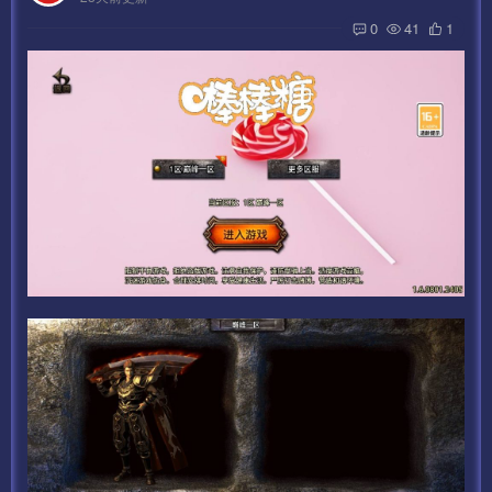
0
41
1