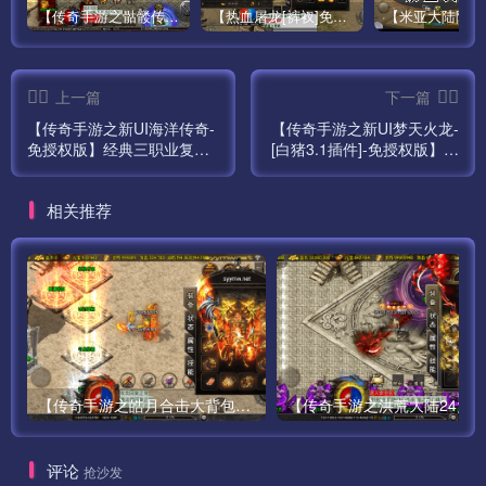
【传奇手游之骷髅传说第二季十大陆[白猪3]免授权版】经典单职业复古特色战神引擎传奇手游最新打包Win服务端源码视频架设教程-怀旧复古-经典耐玩–新版GM多功能网页授权物品后台-GM直冲网页后台-安卓苹果IOS双端版本！
【热血屠龙[裤衩]免授权修复版】采用经典战神引擎三职业特色游戏最新打包Win服务端源码视频架设教程-GM直冲后台-新版GM多功能授权物品后台-安卓苹果IOS双端版本-传奇手游！
上一篇
下一篇
【传奇手游之新UI海洋传奇-
【传奇手游之新UI梦天火龙-
免授权版】经典三职业复古
[白猪3.1插件]-免授权版】经
战神引擎传奇手游全新打包
典单职业复古战神引擎传奇
Win服务端源码视频架设教
手游全新打包Win服务端源
相关推荐
程-新版GM多功能网页授权
码视频架设教程-新版GM多
物品后台-GM直冲网页后台-
功能网页授权物品后台-GM
安卓苹果IOS双端版本！
直冲网页后台-安卓苹果IOS
双端版本！
【传奇手游之皓月合击大背包-[白猪3.0]-免授权版】经典三职业复古特色战神引擎传奇手游-最新打包Win服务端源码视频架设教程-新版GM多功能网页授权物品后台-GM直冲网页后台-苹果IOS安卓双端版本！
评论
抢沙发