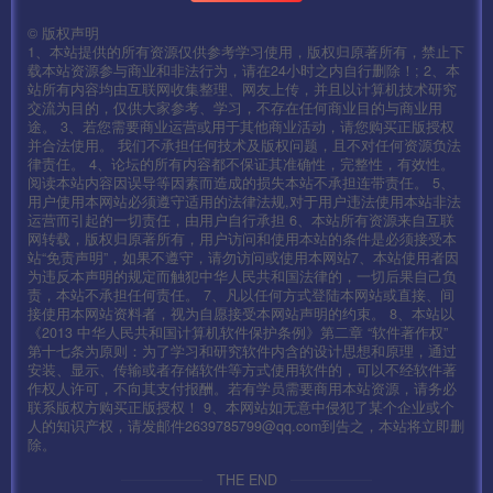
©
版权声明
1、本站提供的所有资源仅供参考学习使用，版权归原著所有，禁止下
载本站资源参与商业和非法行为，请在24小时之内自行删除！; 2、本
站所有内容均由互联网收集整理、网友上传，并且以计算机技术研究
交流为目的，仅供大家参考、学习，不存在任何商业目的与商业用
途。 3、若您需要商业运营或用于其他商业活动，请您购买正版授权
并合法使用。 我们不承担任何技术及版权问题，且不对任何资源负法
律责任。 4、论坛的所有内容都不保证其准确性，完整性，有效性。
阅读本站内容因误导等因素而造成的损失本站不承担连带责任。 5、
用户使用本网站必须遵守适用的法律法规,对于用户违法使用本站非法
运营而引起的一切责任，由用户自行承担 6、本站所有资源来自互联
网转载，版权归原著所有，用户访问和使用本站的条件是必须接受本
站“免责声明”，如果不遵守，请勿访问或使用本网站7、本站使用者因
为违反本声明的规定而触犯中华人民共和国法律的，一切后果自己负
责，本站不承担任何责任。 7、凡以任何方式登陆本网站或直接、间
接使用本网站资料者，视为自愿接受本网站声明的约束。 8、本站以
《2013 中华人民共和国计算机软件保护条例》第二章 “软件著作权”
第十七条为原则：为了学习和研究软件内含的设计思想和原理，通过
安装、显示、传输或者存储软件等方式使用软件的，可以不经软件著
作权人许可，不向其支付报酬。若有学员需要商用本站资源，请务必
联系版权方购买正版授权！ 9、本网站如无意中侵犯了某个企业或个
人的知识产权，请发邮件2639785799@qq.com到告之，本站将立即删
除。
THE END