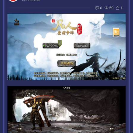
0
59
1