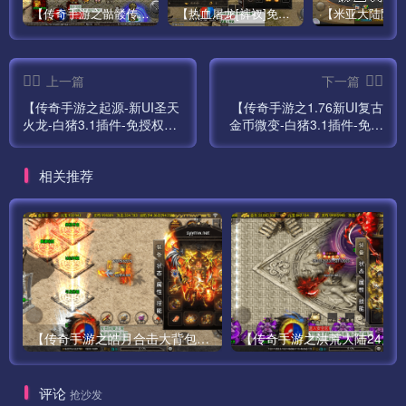
【传奇手游之骷髅传说第二季十大陆[白猪3]免授权版】经典单职业复古特色战神引擎传奇手游最新打包Win服务端源码视频架设教程-怀旧复古-经典耐玩–新版GM多功能网页授权物品后台-GM直冲网页后台-安卓苹果IOS双端版本！
【热血屠龙[裤衩]免授权修复版】采用经典战神引擎三职业特色游戏最新打包Win服务端源码视频架设教程-GM直冲后台-新版GM多功能授权物品后台-安卓苹果IOS双端版本-传奇手游！
上一篇
下一篇
【传奇手游之起源-新UI圣天
【传奇手游之1.76新UI复古
火龙-白猪3.1插件-免授权
金币微变-白猪3.1插件-免授
版】经典单职业复古战神引
权版】经典三职业复古战神
擎传奇手游全新打包Win服
引擎传奇手游全新打包Win
相关推荐
务端源码视频架设教程-新版
服务端源码视频架设教程-新
GM多功能网页授权物品后
版GM多功能网页授权物品后
台-GM直冲网页后台-安卓苹
台-GM直冲网页后台-安卓苹
果IOS双端版本！
果IOS双端版本！
【传奇手游之皓月合击大背包-[白猪3.0]-免授权版】经典三职业复古特色战神引擎传奇手游-最新打包Win服务端源码视频架设教程-新版GM多功能网页授权物品后台-GM直冲网页后台-苹果IOS安卓双端版本！
评论
抢沙发