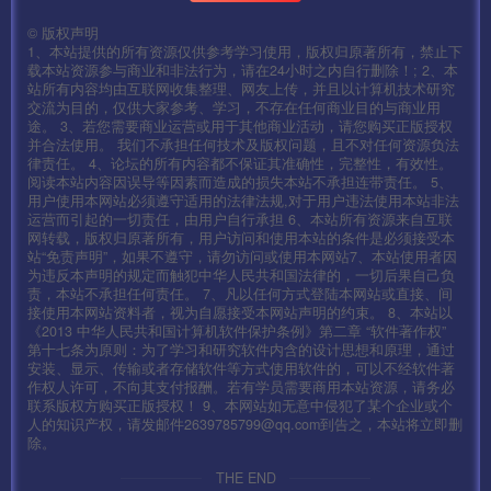
©
版权声明
1、本站提供的所有资源仅供参考学习使用，版权归原著所有，禁止下
载本站资源参与商业和非法行为，请在24小时之内自行删除！; 2、本
站所有内容均由互联网收集整理、网友上传，并且以计算机技术研究
交流为目的，仅供大家参考、学习，不存在任何商业目的与商业用
途。 3、若您需要商业运营或用于其他商业活动，请您购买正版授权
并合法使用。 我们不承担任何技术及版权问题，且不对任何资源负法
律责任。 4、论坛的所有内容都不保证其准确性，完整性，有效性。
阅读本站内容因误导等因素而造成的损失本站不承担连带责任。 5、
用户使用本网站必须遵守适用的法律法规,对于用户违法使用本站非法
运营而引起的一切责任，由用户自行承担 6、本站所有资源来自互联
网转载，版权归原著所有，用户访问和使用本站的条件是必须接受本
站“免责声明”，如果不遵守，请勿访问或使用本网站7、本站使用者因
为违反本声明的规定而触犯中华人民共和国法律的，一切后果自己负
责，本站不承担任何责任。 7、凡以任何方式登陆本网站或直接、间
接使用本网站资料者，视为自愿接受本网站声明的约束。 8、本站以
《2013 中华人民共和国计算机软件保护条例》第二章 “软件著作权”
第十七条为原则：为了学习和研究软件内含的设计思想和原理，通过
安装、显示、传输或者存储软件等方式使用软件的，可以不经软件著
作权人许可，不向其支付报酬。若有学员需要商用本站资源，请务必
联系版权方购买正版授权！ 9、本网站如无意中侵犯了某个企业或个
人的知识产权，请发邮件2639785799@qq.com到告之，本站将立即删
除。
THE END