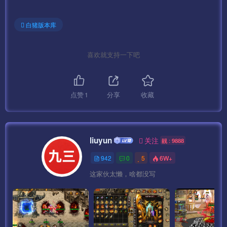
白猪版本库
喜欢就支持一下吧
点赞
1
分享
收藏
liuyun
关注
靓 : 9888
942
0
5
6W+
这家伙太懒，啥都没写