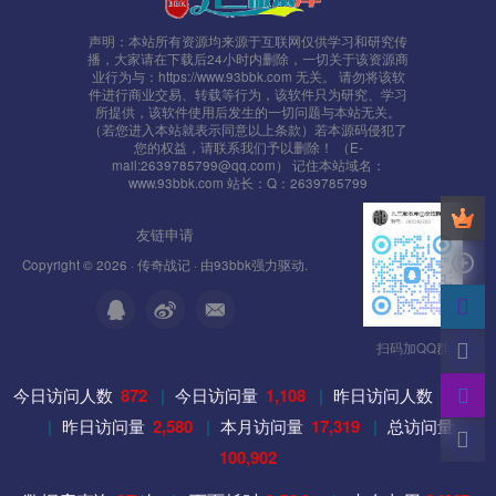
犯到您的权益，请联系本站删除，我们将及时处理！
声明：本站所有资源均来源于互联网仅供学习和研究传
播，大家请在下载后24小时内删除，一切关于该资源商
业行为与：https://www.93bbk.com 无关。 请勿将该软
件进行商业交易、转载等行为，该软件只为研究、学习
所提供，该软件使用后发生的一切问题与本站无关。
（若您进入本站就表示同意以上条款）若本源码侵犯了
您的权益，请联系我们予以删除！ （E-
mail:2639785799@qq.com） 记住本站域名：
www.93bbk.com 站长：Q：2639785799
友链申请
Copyright © 2026 ·
传奇战记
· 由
93bbk
强力驱动.
扫码加QQ群
今日访问人数
872
|
今日访问量
1,108
|
昨日访问人数
2,225
|
昨日访问量
2,580
|
本月访问量
17,319
|
总访问量
100,902