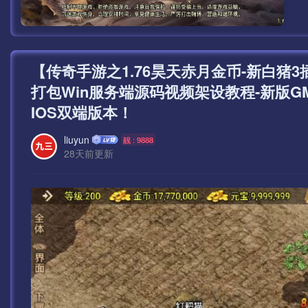
【传奇手游之1.76昊天赤月金币-新白猪
打包Win服务端源码视频架设教程-新版G
IOS双端版本！
liuyun
靓 : 9888
28天前更新