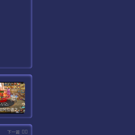
【米亚大陆阿拉德之怒三觉醒版本】经典横版格斗闯关剧情手游最新打包Linux服务端源码视频架设教程-安卓苹果IOS双端版本-完善总运营后台-完整全功能GM授权后台-附带整套表格！
【传奇手游之1.80时代再起烈战复古授权版】经典三职业复古特色战神引擎传奇手游最新打包Win服务端源码视频架设教程-新版GM多功能网页授权物品后台-GM直冲网页后台-安卓苹果IOS双端版本！
【新天龙八部3永恒经典之怀旧版兽血沸腾第二季】站长推荐经典3D武侠金庸武侠端游最新整理单机一键即玩镜像端-打包Linux服务端源码视频架设教程-完整PC客户端-附带攻略-配套一吨鱼GM工具-配套GM工具！
下一篇