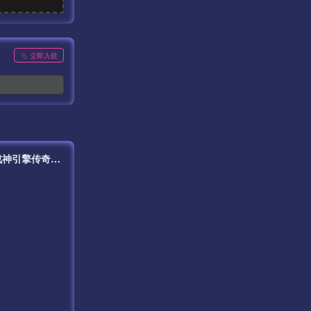
立即入驻
【传奇手游之1.76昊天赤月金币-新白猪3插件-免授权版】经典三职业复古战神引擎传奇手游全新打包Win服务端源码视频架设教程-新版GM多功能网页授权物品后台-GM直冲网页后台-安卓苹果IOS双端版本！