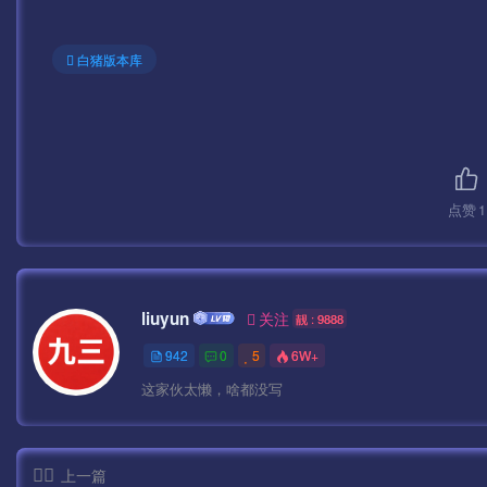
白猪版本库
点赞
1
liuyun
关注
靓 : 9888
942
0
5
6W+
这家伙太懒，啥都没写
上一篇