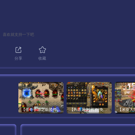
喜欢就支持一下吧
分享
收藏
【传奇手游之骷髅传说第二季十大陆[白猪3]免授权版】经典单职业复古特色战神引擎传奇手游最新打包Win服务端源码视频架设教程-怀旧复古-经典耐玩–新版GM多功能网页授权物品后台-GM直冲网页后台-安卓苹果IOS双端版本！
【热血屠龙[裤衩]免授权修复版】采用经典战神引擎三职业特色游戏最新打包Win服务端源码视频架设教程-GM直冲后台-新版GM多功能授权物品后台-安卓苹果IOS双端版本-传奇手游！