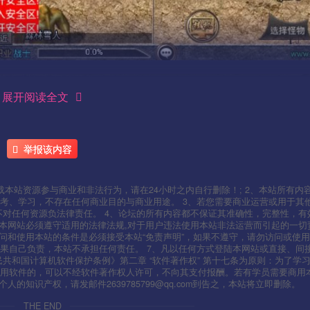
展开阅读全文
举报该内容
本站资源参与商业和非法行为，请在24小时之内自行删除！; 2、本站所有内
考、学习，不存在任何商业目的与商业用途。 3、若您需要商业运营或用于其
不对任何资源负法律责任。 4、论坛的所有内容都不保证其准确性，完整性，有
用本网站必须遵守适用的法律法规,对于用户违法使用本站非法运营而引起的一切
问和使用本站的条件是必须接受本站“免责声明”，如果不遵守，请勿访问或使用
果自己负责，本站不承担任何责任。 7、凡以任何方式登陆本网站或直接、间
人民共和国计算机软件保护条例》第二章 “软件著作权” 第十七条为原则：为了学
使用软件的，可以不经软件著作权人许可，不向其支付报酬。若有学员需要商用
知识产权，请发邮件2639785799@qq.com到告之，本站将立即删除。
THE END