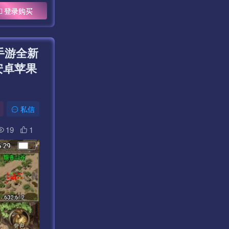
登录购买
手游全新
安卓苹果
私信
19
1