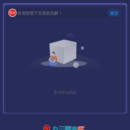
IP:81
欢迎您留下宝贵的见解！
提交
网站目录设置/www/wwwroot/game
运行目录 /public
设置伪静态 thinkPHP
关闭防跨站
重启PHP
暂无评论内容
修改服务端文件IP: 替换：123.207.42.5
/root/platform/Config/UdpServer.xml
/root/platform/CenterServer/CenterServer.cfg