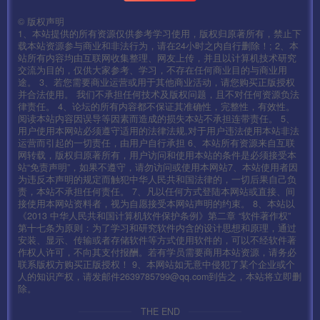
安装gcc5.2环境
©
版权声明
1、本站提供的所有资源仅供参考学习使用，版权归原著所有，禁止下
载本站资源参与商业和非法行为，请在24小时之内自行删除！; 2、本
cd /root
站所有内容均由互联网收集整理、网友上传，并且以计算机技术研究
交流为目的，仅供大家参考、学习，不存在任何商业目的与商业用
wget –no-check-certificate
途。 3、若您需要商业运营或用于其他商业活动，请您购买正版授权
并合法使用。 我们不承担任何技术及版权问题，且不对任何资源负法
https://copr.fedoraproject.org/coprs/hhorak/devtoolset-4-
律责任。 4、论坛的所有内容都不保证其准确性，完整性，有效性。
阅读本站内容因误导等因素而造成的损失本站不承担连带责任。 5、
rebuild-bootstrap/repo/epel-6/hhorak-devtoolset-4-
用户使用本网站必须遵守适用的法律法规,对于用户违法使用本站非法
rebuild-bootstrap-epel-6.repo -O
运营而引起的一切责任，由用户自行承担 6、本站所有资源来自互联
网转载，版权归原著所有，用户访问和使用本站的条件是必须接受本
/etc/yum.repos.d/devtoolset-4.repo
站“免责声明”，如果不遵守，请勿访问或使用本网站7、本站使用者因
为违反本声明的规定而触犯中华人民共和国法律的，一切后果自己负
责，本站不承担任何责任。 7、凡以任何方式登陆本网站或直接、间
上面是一条命令！！！全部复制粘贴！
接使用本网站资料者，视为自愿接受本网站声明的约束。 8、本站以
《2013 中华人民共和国计算机软件保护条例》第二章 “软件著作权”
第十七条为原则：为了学习和研究软件内含的设计思想和原理，通过
yum install compat-libgmp-4.3.1-1.sl7.x86_64.rpm -y
安装、显示、传输或者存储软件等方式使用软件的，可以不经软件著
作权人许可，不向其支付报酬。若有学员需要商用本站资源，请务必
联系版权方购买正版授权！ 9、本网站如无意中侵犯了某个企业或个
yum install compat-libmpfr-2.4.1-1.sl7.x86_64.rpm -y
人的知识产权，请发邮件2639785799@qq.com到告之，本站将立即删
除。
yum install devtoolset-4-gcc devtoolset-4-gcc-c++
THE END