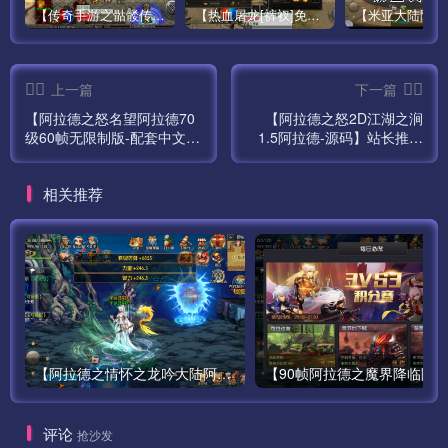
【传奇手游之骷髅传说第二季十大陆[白猪3]免授权版】经典单职业复古特色战神引擎传奇手游最新打包Win服务端源码视频架设教程-怀旧复古-经典耐玩–新版GM多功能网页授权物品后台-GM直冲网页后台-安卓苹果IOS双端版本！
【热血屠龙[裤衩]免授权修复版】采用经典战神引擎三职业特色游戏最新打包Win服务端源码视频架设教程-GM直冲后台-新版GM多功能授权物品后台-安卓苹果IOS双端版本-传奇手游！
重启数据库
修改数据库
上一篇
下一篇
\root\sql\demoald.sql
【阿拉德之怒名望阿拉德70
【阿拉德之怒2D江湖之涧
级60帧无限制版-配套中文表
1.5阿拉德-源码】站长推荐
格】站长推荐经典3D横版闯
经典2D横版闯关手游最新打
命令行输入
关手游最新打包Linux服务端
包整理-江湖之涧1.5阿拉德
相关推荐
源码视频架设教程-GM总运
源码！
cd /root
营WEB管理后台-新版多功能
GM授权后台-安卓苹果IOS
./sk
双端版本！
数据库创建结束。可以通过宝塔查看是否创建成功。（数据
库 – 点击 从服务器获取 获取到1个就正确的）
运行后为了安全可以把 sk 文件删除
【阿拉德之情怀之龙吟大陆阿拉德高增版】站长推荐经典3D横版闯关手游最新-打包Linux服务端源码视频架设教程-GM总运营WEB管理后台-新版多功能GM授权后台-安卓版本！
6、搭建网站
评论
抢沙发