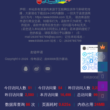
/root/platform/RelayServer/RelayServer.cfg
声明：本站所有资源均来源于互联网仅供学习和研究传
播，大家请在下载后24小时内删除，一切关于该资源商
业行为与：https://www.93bbk.com 无关。 请勿将该软
/root/platform/RelayServer1/RelayServer.cfg
件进行商业交易、转载等行为，该软件只为研究、学习
所提供，该软件使用后发生的一切问题与本站无关。
（若您进入本站就表示同意以上条款）若本源码侵犯了
/root/platform/UdpConnServer/UdpConnServer.cfg
您的权益，请联系我们予以删除！ （E-
mail:2639785799@qq.com） 记住本站域名：
www.93bbk.com 站长：Q：2639785799
/root/platform/UdpConnServer1/UdpConnServer.cfg
友链申请
/root/s1/AdminServer/AdminServer.cfg
Copyright © 2026 ·
传奇战记
· 由
93bbk
强力驱动.
/root/s1/AdminServer/NetAddress.xml
扫码加QQ群
/root/s1/Config/UdpServer.xml
今日访问人数
51
|
今日访问量
54
|
昨日访问人数
2,225
|
到此算服务端就可以了，下面看看客户端
昨日访问量
2,580
|
本月访问量
16,498
|
总访问量
99,848
数据库查询
86
次
|
页面耗时
0.625s
|
内存占用
24MB
7、启动游戏服务