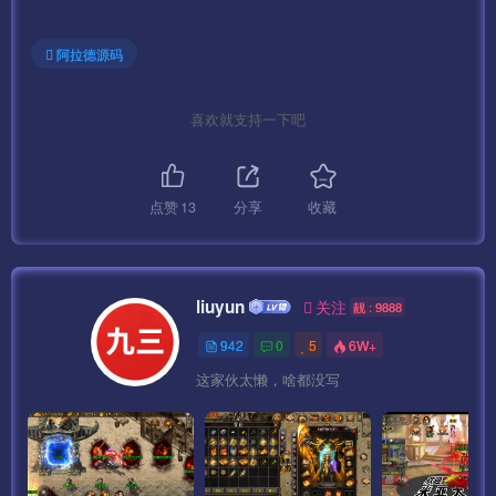
devtoolset-4-binutils -y
阿拉德源码
scl enable devtoolset-4 bash
喜欢就支持一下吧
修改root目录的.bashrc文件，添加如下内容：
source /opt/rh/devtoolset-4/enable
点赞
13
分享
收藏
4、设置数据库密码为：syymw.com（在宝塔直接设置,修改
后点下 从服务器获取看看改成功没！提示数据库密码错误就
在改一次,直到能获取到0个）
liuyun
关注
靓 : 9888
942
0
5
6W+
先修改配置吧！
这家伙太懒，啥都没写
软件商店–MySQL5.6–配置修改–修改数据库配置文件 为 “数
据库配置.txt” 内的内容
服务–重载配置–重启数据库