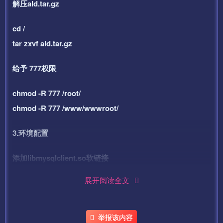
解压ald.tar.gz
cd /
tar zxvf ald.tar.gz
给予 777权限
chmod -R 777 /root/
chmod -R 777 /www/wwwroot/
3.环境配置
添加libmysqlclient.so软链接
展开阅读全文
ln -s /www/server/mysql/lib/libmysqlclient.so
/usr/lib64/libmysqlclient.so
ldconfig
举报该内容