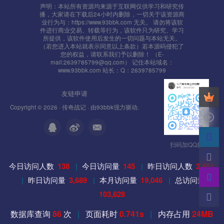
声明：本站所有资源均来源于互联网仅供学习和研究传
播，大家请在下载后24小时内删除，一切关于该资源商
业行为与：https://www.93bbk.com 无关。 请勿将该软
件进行商业交易、转载等行为，该软件只为研究、学习
所提供，该软件使用后发生的一切问题与本站无关。
（若您进入本站就表示同意以上条款）若本源码侵犯了
您的权益，请联系我们予以删除！ （E-
mail:2639785799@qq.com） 记住本站域名：
www.93bbk.com 站长：Q：2639785799
友链申请
Copyright © 2026 ·
传奇战记
· 由
93bbk
强力驱动.
扫码加QQ群
今日访问人数
138
|
今日访问量
145
|
昨日访问人数
2,461
|
昨日访问量
3,689
|
本月访问量
19,046
|
总访问量
103,628
数据库查询
86
次
|
页面耗时
0.741s
|
内存占用
24MB