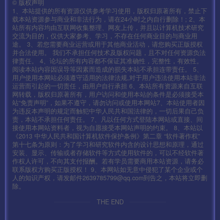
©
版权声明
1、本站提供的所有资源仅供参考学习使用，版权归原著所有，禁止下
载本站资源参与商业和非法行为，请在24小时之内自行删除！; 2、本
站所有内容均由互联网收集整理、网友上传，并且以计算机技术研究
交流为目的，仅供大家参考、学习，不存在任何商业目的与商业用
途。 3、若您需要商业运营或用于其他商业活动，请您购买正版授权
并合法使用。 我们不承担任何技术及版权问题，且不对任何资源负法
律责任。 4、论坛的所有内容都不保证其准确性，完整性，有效性。
阅读本站内容因误导等因素而造成的损失本站不承担连带责任。 5、
用户使用本网站必须遵守适用的法律法规,对于用户违法使用本站非法
运营而引起的一切责任，由用户自行承担 6、本站所有资源来自互联
网转载，版权归原著所有，用户访问和使用本站的条件是必须接受本
站“免责声明”，如果不遵守，请勿访问或使用本网站7、本站使用者因
为违反本声明的规定而触犯中华人民共和国法律的，一切后果自己负
责，本站不承担任何责任。 7、凡以任何方式登陆本网站或直接、间
接使用本网站资料者，视为自愿接受本网站声明的约束。 8、本站以
《2013 中华人民共和国计算机软件保护条例》第二章 “软件著作权”
第十七条为原则：为了学习和研究软件内含的设计思想和原理，通过
安装、显示、传输或者存储软件等方式使用软件的，可以不经软件著
作权人许可，不向其支付报酬。若有学员需要商用本站资源，请务必
联系版权方购买正版授权！ 9、本网站如无意中侵犯了某个企业或个
人的知识产权，请发邮件2639785799@qq.com到告之，本站将立即删
除。
THE END