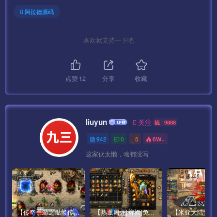
阿拉德源码
喜欢就支持一下吧
点赞
12
分享
收藏
liuyun
关注
靓 : 9888
942
0
5
6W+
这家伙太懒，啥都没写
【传奇手游之骷髅传说第二季十大陆[白猪3]免授权版】经典单职业复古特色战神引擎传奇手游最新打包Win服务端源码视频架设教程-怀旧复古-经典耐玩–新版GM多功能网页授权物品后台-GM直冲网页后台-安卓苹果IOS双端版本！
【热血屠龙[裤衩]免授权修复版】采用经典战神引擎三职业特色游戏最新打包Win服务端源码视频架设教程-GM直冲后台-新版GM多功能授权物品后台-安卓苹果IOS双端版本-传奇手游！