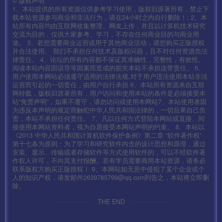
©
版权声明
1、本站提供的所有资源仅供参考学习使用，版权归原著所有，禁止下
载本站资源参与商业和非法行为，请在24小时之内自行删除！; 2、本
站所有内容均由互联网收集整理、网友上传，并且以计算机技术研究
交流为目的，仅供大家参考、学习，不存在任何商业目的与商业用
途。 3、若您需要商业运营或用于其他商业活动，请您购买正版授权
并合法使用。 我们不承担任何技术及版权问题，且不对任何资源负法
律责任。 4、论坛的所有内容都不保证其准确性，完整性，有效性。
阅读本站内容因误导等因素而造成的损失本站不承担连带责任。 5、
用户使用本网站必须遵守适用的法律法规,对于用户违法使用本站非法
运营而引起的一切责任，由用户自行承担 6、本站所有资源来自互联
网转载，版权归原著所有，用户访问和使用本站的条件是必须接受本
站“免责声明”，如果不遵守，请勿访问或使用本网站7、本站使用者因
为违反本声明的规定而触犯中华人民共和国法律的，一切后果自己负
责，本站不承担任何责任。 7、凡以任何方式登陆本网站或直接、间
接使用本网站资料者，视为自愿接受本网站声明的约束。 8、本站以
《2013 中华人民共和国计算机软件保护条例》第二章 “软件著作权”
第十七条为原则：为了学习和研究软件内含的设计思想和原理，通过
安装、显示、传输或者存储软件等方式使用软件的，可以不经软件著
作权人许可，不向其支付报酬。若有学员需要商用本站资源，请务必
联系版权方购买正版授权！ 9、本网站如无意中侵犯了某个企业或个
人的知识产权，请发邮件2639785799@qq.com到告之，本站将立即删
除。
THE END