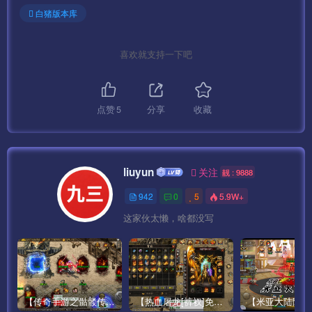
白猪版本库
喜欢就支持一下吧
点赞
5
分享
收藏
liuyun
关注
靓 : 9888
942
0
5
5.9W+
这家伙太懒，啥都没写
【传奇手游之骷髅传说第二季十大陆[白猪3]免授权版】经典单职业复古特色战神引擎传奇手游最新打包Win服务端源码视频架设教程-怀旧复古-经典耐玩–新版GM多功能网页授权物品后台-GM直冲网页后台-安卓苹果IOS双端版本！
【热血屠龙[裤衩]免授权修复版】采用经典战神引擎三职业特色游戏最新打包Win服务端源码视频架设教程-GM直冲后台-新版GM多功能授权物品后台-安卓苹果IOS双端版本-传奇手游！