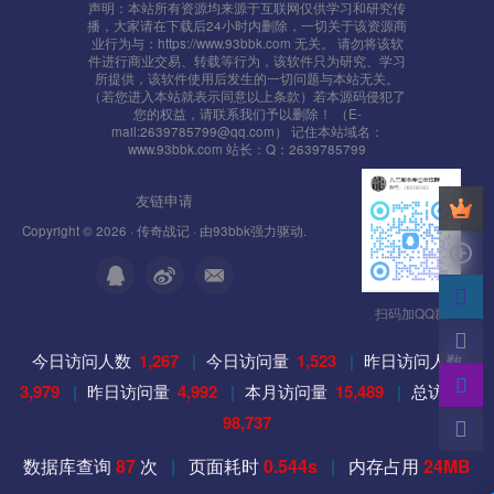
声明：本站所有资源均来源于互联网仅供学习和研究传
播，大家请在下载后24小时内删除，一切关于该资源商
业行为与：https://www.93bbk.com 无关。 请勿将该软
件进行商业交易、转载等行为，该软件只为研究、学习
所提供，该软件使用后发生的一切问题与本站无关。
（若您进入本站就表示同意以上条款）若本源码侵犯了
您的权益，请联系我们予以删除！ （E-
mail:2639785799@qq.com） 记住本站域名：
www.93bbk.com 站长：Q：2639785799
友链申请
Copyright © 2026 ·
传奇战记
· 由
93bbk
强力驱动.
扫码加QQ群
今日访问人数
1,267
|
今日访问量
1,523
|
昨日访问人数
3,979
|
昨日访问量
4,992
|
本月访问量
15,489
|
总访问量
98,737
数据库查询
87
次
|
页面耗时
0.544s
|
内存占用
24MB