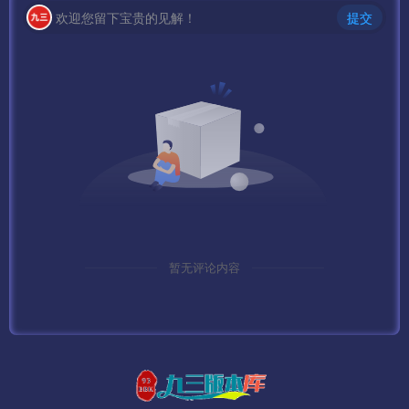
欢迎您留下宝贵的见解！
提交
服务端修改：
root\platform\CenterServer\CenterServer.cfg
root\platform\Config\UdpServer.xml
root\platform\RelayServer\RelayServer.cfg
root\platform\RelayServer1\RelayServer.cfg
root\platform\UdpConnServer\UdpConnServer.cfg
root\platform\UdpConnServer1\UdpConnServer.cfg
root\s1\AdminServer\AdminServer.cfg
root\s1\AdminServer\NetAddress.xml
暂无评论内容
root\s1\Config\UdpServer.xml
到此算服务端就可以了，下面看看客户端
7、启动游戏服务