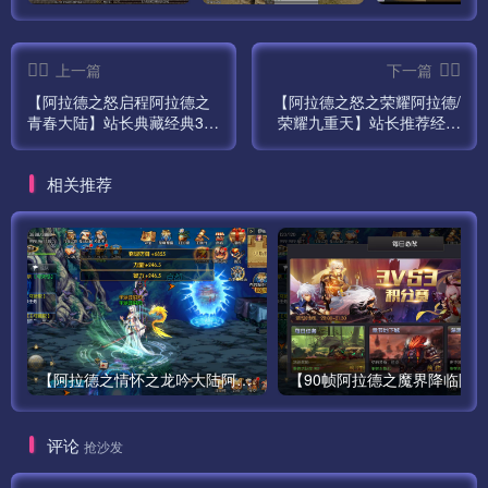
运行后为了安全可以把 sk 文件删除
上一篇
下一篇
6、搭建网站
【阿拉德之怒启程阿拉德之
【阿拉德之怒之荣耀阿拉德/
青春大陆】站长典藏经典3D
荣耀九重天】站长推荐经典
新建一个网站-你的ip:端口 或域名:端口
横版格斗闯关手游最新打包
3D横版格斗闯关剧情手游最
Linux服务端源码视频架设教
新打包Linux服务端源码视频
相关推荐
程-GM总运营管理后台-安卓
架设教程-新版多功能GM总
有端口就添加端口这里的端口81 （你也可以用其他的端口，
苹果IOS双端版本！
运营管理后台-多功能GM网
页授权后台-安卓苹果IOS双
不过就需要对应客户端都改）
端版本！
网站目录设置/www/wwwroot/game
运行目录 /public
设置伪静态 thinkPHP
关闭防跨站
【阿拉德之情怀之龙吟大陆阿拉德高增版】站长推荐经典3D横版闯关手游最新-打包Linux服务端源码视频架设教程-GM总运营WEB管理后台-新版多功能GM授权后台-安卓版本！
———————————————————————
评论
抢沙发
7、服务端和网站修改 123.207.42.5 修改为你的IP