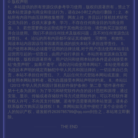
©
版权声明
1、本站提供的所有资源仅供参考学习使用，版权归原著所有，禁止下
yum install compat-libgmp-4.3.1-1.sl7.x86_64.rpm -y
载本站资源参与商业和非法行为，请在24小时之内自行删除！; 2、本
站所有内容均由互联网收集整理、网友上传，并且以计算机技术研究
交流为目的，仅供大家参考、学习，不存在任何商业目的与商业用
yum install compat-libmpfr-2.4.1-1.sl7.x86_64.rpm -y
途。 3、若您需要商业运营或用于其他商业活动，请您购买正版授权
并合法使用。 我们不承担任何技术及版权问题，且不对任何资源负法
律责任。 4、论坛的所有内容都不保证其准确性，完整性，有效性。
yum install devtoolset-4-gcc devtoolset-4-gcc-c++
阅读本站内容因误导等因素而造成的损失本站不承担连带责任。 5、
用户使用本网站必须遵守适用的法律法规,对于用户违法使用本站非法
devtoolset-4-binutils -y
运营而引起的一切责任，由用户自行承担 6、本站所有资源来自互联
网转载，版权归原著所有，用户访问和使用本站的条件是必须接受本
站“免责声明”，如果不遵守，请勿访问或使用本网站7、本站使用者因
scl enable devtoolset-4 bash
为违反本声明的规定而触犯中华人民共和国法律的，一切后果自己负
责，本站不承担任何责任。 7、凡以任何方式登陆本网站或直接、间
接使用本网站资料者，视为自愿接受本网站声明的约束。 8、本站以
修改root目录的.bashrc文件，添加如下内容：
《2013 中华人民共和国计算机软件保护条例》第二章 “软件著作权”
source /opt/rh/devtoolset-4/enable
第十七条为原则：为了学习和研究软件内含的设计思想和原理，通过
安装、显示、传输或者存储软件等方式使用软件的，可以不经软件著
作权人许可，不向其支付报酬。若有学员需要商用本站资源，请务必
4、设置数据库密码为：syymw.com（在宝塔直接设置,修改
联系版权方购买正版授权！ 9、本网站如无意中侵犯了某个企业或个
人的知识产权，请发邮件2639785799@qq.com到告之，本站将立即删
后点下 从服务器获取看看改成功没！提示数据库密码错误就
除。
在改一次,直到能获取到0个）
THE END