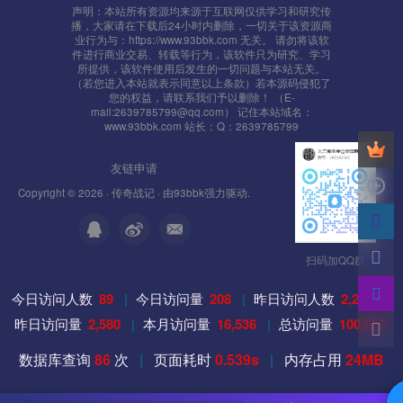
宝塔配置PM2管理器
声明：本站所有资源均来源于互联网仅供学习和研究传
播，大家请在下载后24小时内删除，一切关于该资源商
业行为与：https://www.93bbk.com 无关。 请勿将该软
启动文件
件进行商业交易、转载等行为，该软件只为研究、学习
所提供，该软件使用后发生的一切问题与本站无关。
/www/wwwroot/gmald/src/app.js
（若您进入本站就表示同意以上条款）若本源码侵犯了
您的权益，请联系我们予以删除！ （E-
mail:2639785799@qq.com） 记住本站域名：
PS:PM2添加项目出错解决方法
www.93bbk.com 站长：Q：2639785799
更换Node版本
友链申请
游戏总是掉线的解决办法：
Copyright © 2026 ·
传奇战记
· 由
93bbk
强力驱动.
PM2添加的项目内存 加大
扫码加QQ群
启动游戏
今日访问人数
89
|
今日访问量
208
|
昨日访问人数
2,225
|
启动platform服务
昨日访问量
2,580
|
本月访问量
16,536
|
总访问量
100,002
cd /root/platform
数据库查询
86
次
|
页面耗时
0.539s
|
内存占用
24MB
./run.sh