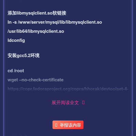
添加libmysqlclient.so软链接
ln -s /www/server/mysql/lib/libmysqlclient.so
/usr/lib64/libmysqlclient.so
ldconfig
安装gcc5.2环境
cd /root
wget –no-check-certificate
https://copr.fedoraproject.org/coprs/hhorak/devtoolset-4-
rebuild-bootstrap/repo/epel-6/hhorak-devtoolset-4-
展开阅读全文
rebuild-bootstrap-epel-6.repo -O
/etc/yum.repos.d/devtoolset-4.repo
举报该内容
上面是一条命令！！！全部复制粘贴！