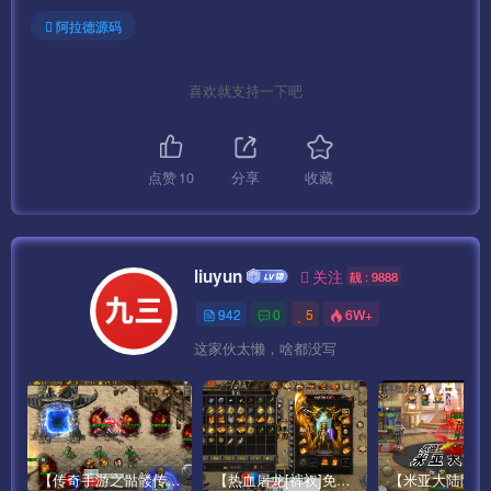
先修改配置吧！
阿拉德源码
修改数据库配置文件 为 “数据库配置.txt” 内的内容
喜欢就支持一下吧
重启数据库
修改数据库
点赞
10
分享
收藏
\root\sql\demoald.sql 的 IP
\root\sql\ald_web.sql
liuyun
关注
靓 : 9888
命令行输入
942
0
5
6W+
cd /root
这家伙太懒，啥都没写
./sk
数据库创建结束。可以通过宝塔查看是否创建成功。（数据
库 – 点击 从服务器获取 获取到1个就正确的）
【传奇手游之骷髅传说第二季十大陆[白猪3]免授权版】经典单职业复古特色战神引擎传奇手游最新打包Win服务端源码视频架设教程-怀旧复古-经典耐玩–新版GM多功能网页授权物品后台-GM直冲网页后台-安卓苹果IOS双端版本！
【热血屠龙[裤衩]免授权修复版】采用经典战神引擎三职业特色游戏最新打包Win服务端源码视频架设教程-GM直冲后台-新版GM多功能授权物品后台-安卓苹果IOS双端版本-传奇手游！