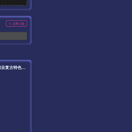
立即入驻
【传奇手游之1.76封魔战神+6星王终极点卡版[白猪3.1]免授权版】经典三职业复古特色战神引擎传奇手游最新打包Win服务端源码视频架设教程-新版GM多功能网页授权物品后台-GM直冲网页后台-安卓苹果IOS双端版本！