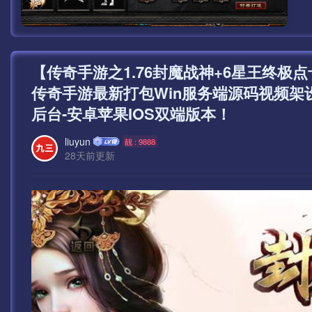
【传奇手游之1.76封魔战神+6星王终极
传奇手游最新打包Win服务端源码视频架
后台-安卓苹果IOS双端版本！
liuyun
靓 : 9888
28天前更新