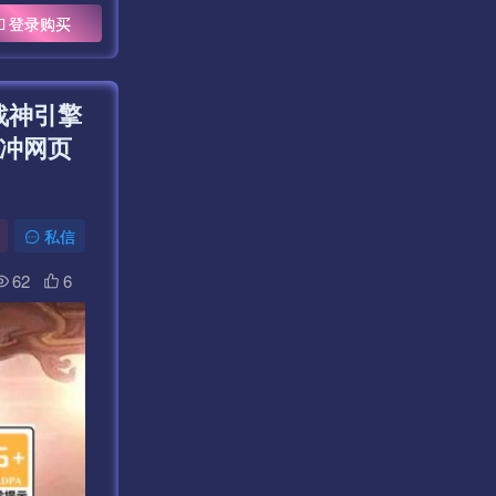
登录购买
战神引擎
直冲网页
私信
62
6