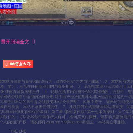
展开阅读全文
举报该内容
本站资源参与商业和非法行为，请在24小时之内自行删除！; 2、本站所有内
考、学习，不存在任何商业目的与商业用途。 3、若您需要商业运营或用于其
不对任何资源负法律责任。 4、论坛的所有内容都不保证其准确性，完整性，有
用本网站必须遵守适用的法律法规,对于用户违法使用本站非法运营而引起的一切
问和使用本站的条件是必须接受本站“免责声明”，如果不遵守，请勿访问或使用
果自己负责，本站不承担任何责任。 7、凡以任何方式登陆本网站或直接、间
人民共和国计算机软件保护条例》第二章 “软件著作权” 第十七条为原则：为了学
使用软件的，可以不经软件著作权人许可，不向其支付报酬。若有学员需要商用
知识产权，请发邮件2639785799@qq.com到告之，本站将立即删除。
THE END