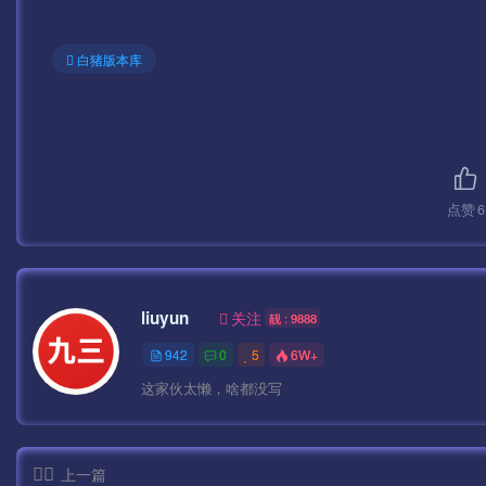
白猪版本库
点赞
6
liuyun
关注
靓 : 9888
942
0
5
6W+
这家伙太懒，啥都没写
上一篇