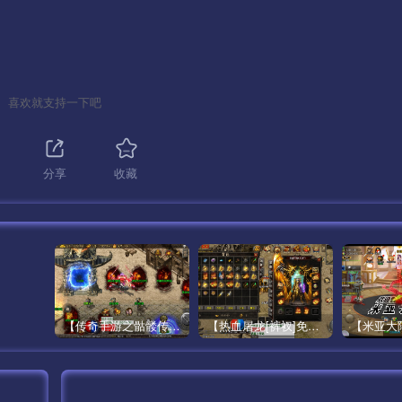
喜欢就支持一下吧
分享
收藏
【传奇手游之骷髅传说第二季十大陆[白猪3]免授权版】经典单职业复古特色战神引擎传奇手游最新打包Win服务端源码视频架设教程-怀旧复古-经典耐玩–新版GM多功能网页授权物品后台-GM直冲网页后台-安卓苹果IOS双端版本！
【热血屠龙[裤衩]免授权修复版】采用经典战神引擎三职业特色游戏最新打包Win服务端源码视频架设教程-GM直冲后台-新版GM多功能授权物品后台-安卓苹果IOS双端版本-传奇手游！