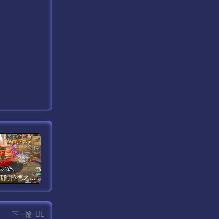
【米亚大陆阿拉德之怒三觉醒版本】经典横版格斗闯关剧情手游最新打包Linux服务端源码视频架设教程-安卓苹果IOS双端版本-完善总运营后台-完整全功能GM授权后台-附带整套表格！
【传奇手游之1.80时代再起烈战复古授权版】经典三职业复古特色战神引擎传奇手游最新打包Win服务端源码视频架设教程-新版GM多功能网页授权物品后台-GM直冲网页后台-安卓苹果IOS双端版本！
【新天龙八部3永恒经典之怀旧版兽血沸腾第二季】站长推荐经典3D武侠金庸武侠端游最新整理单机一键即玩镜像端-打包Linux服务端源码视频架设教程-完整PC客户端-附带攻略-配套一吨鱼GM工具-配套GM工具！
下一篇