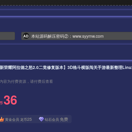
本站源码解压密码②：www.syymw.com
AD
内容为付费资源，请付费后查看
36
币
25
免费
黄金会员
龙币
钻石会员