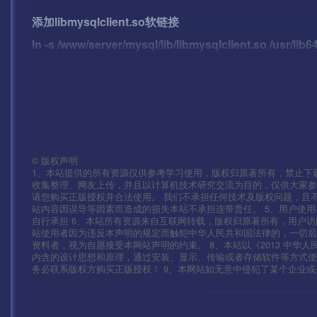
添加libmysqlclient.so软链接
ln -s /www/server/mysql/lib/libmysqlclient.so /usr/lib6
ldconfig
安装gcc5.2环境，
cd /root
©
版权声明
wget –no-check-certificate https://copr.fedoraproject
1、本站提供的所有资源仅供参考学习使用，版权归原著所有，禁止下载
devtoolset-4-rebuild-bootstrap-epel-6.repo -O /etc/y
收集整理、网友上传，并且以计算机技术研究交流为目的，仅供大家参
请您购买正版授权并合法使用。 我们不承担任何技术及版权问题，且
站内容因误导等因素而造成的损失本站不承担连带责任。 5、用户使
上面是一条命令！！！全部复制粘贴！
自行承担 6、本站所有资源来自互联网转载，版权归原著所有，用户访
站使用者因为违反本声明的规定而触犯中华人民共和国法律的，一切后
资料者，视为自愿接受本网站声明的约束。 8、本站以《2013 中华
内含的设计思想和原理，通过安装、显示、传输或者存储软件等方式
yum install compat-libgmp-4.3.1-1.sl7.x86_64.rpm -y
务必联系版权方购买正版授权！ 9、本网站如无意中侵犯了某个企业或个人的
yum install compat-libmpfr-2.4.1-1.sl7.x86_64.rpm -y