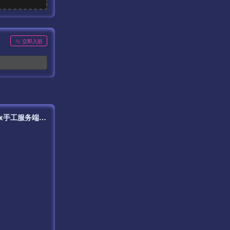
立即入驻
【新荣耀阿拉德之怒2.0二觉修复版本】3D格斗横版闯关手游最新整理Linux手工服务端源码视频教程+完善GM运营后台+安卓苹果双端！