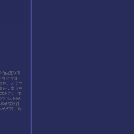
6/hhorak-
容均由互联网
他商业活动，
效性。阅读本
责任，由用户
本网站7、本
接使用本网站
习和研究软件
本站资源，请