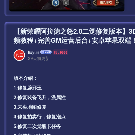
【新荣耀阿拉德之怒2.0二觉修复版本】3
频教程+完善GM运营后台+安卓苹果双端
liuyun
靓 : 9888
29天前更新
版本介绍：
1.修复辟邪玉
2.修复装备飞升，洗属性
3.未央地图修复
4.修复拍卖行，修复泡点
5.修复二次觉醒卡任务