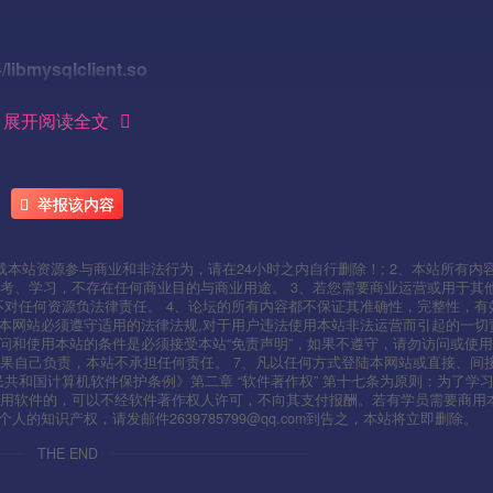
4/libmysqlclient.so
展开阅读全文
举报该内容
.org/coprs/hhorak/devtoolset-4-rebuild-bootstrap/repo/epel-
本站资源参与商业和非法行为，请在24小时之内自行删除！; 2、本站所有内
um.repos.d/devtoolset-4.repo
考、学习，不存在任何商业目的与商业用途。 3、若您需要商业运营或用于其
不对任何资源负法律责任。 4、论坛的所有内容都不保证其准确性，完整性，有
用本网站必须遵守适用的法律法规,对于用户违法使用本站非法运营而引起的一切
问和使用本站的条件是必须接受本站“免责声明”，如果不遵守，请勿访问或使用
果自己负责，本站不承担任何责任。 7、凡以任何方式登陆本网站或直接、间
人民共和国计算机软件保护条例》第二章 “软件著作权” 第十七条为原则：为了学
使用软件的，可以不经软件著作权人许可，不向其支付报酬。若有学员需要商用
知识产权，请发邮件2639785799@qq.com到告之，本站将立即删除。
THE END