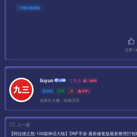
yum install devtoolset-4-gcc devtoolset-4-gcc-c++ dev
阿拉德源码
scl enable devtoolset-4 bash
修改root目录的.bashrc文件，添加如下内容：
source /opt/rh/devtoolset-4/enable
点赞
1
4、设置数据库密码为：syymw.com（在宝塔直接设
到能获取到0个）
liuyun
关注
靓 : 9888
先修改配置吧！
942
0
5
6W+
这家伙太懒，啥都没写
修改数据库配置文件 为 “数据库配置.txt” 内的内容
重启数据库
上一篇
【阿拉德之怒-100级神话大陆】DNF手游-最新修复版最新整理打包li