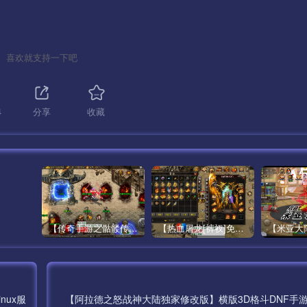
toolset-4-binutils -y
喜欢就支持一下吧
4
分享
收藏
置,修改后点下 从服务器获取看看改成功没！提示数据库密码错误就
【传奇手游之骷髅传说第二季十大陆[白猪3]免授权版】经典单职业复古特色战神引擎传奇手游最新打包Win服务端源码视频架设教程-怀旧复古-经典耐玩–新版GM多功能网页授权物品后台-GM直冲网页后台-安卓苹果IOS双端版本！
【热血屠龙[裤衩]免授权修复版】采用经典战神引擎三职业特色游戏最新打包Win服务端源码视频架设教程-GM直冲后台-新版GM多功能授权物品后台-安卓苹果IOS双端版本-传奇手游！
nux服
【阿拉德之怒战神大陆独家修改版】横版3D格斗DNF手游最