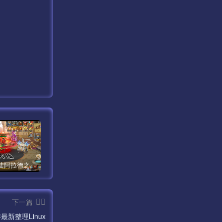
在改一次,直
【米亚大陆阿拉德之怒三觉醒版本】经典横版格斗闯关剧情手游最新打包Linux服务端源码视频架设教程-安卓苹果IOS双端版本-完善总运营后台-完整全功能GM授权后台-附带整套表格！
【传奇手游之1.80时代再起烈战复古授权版】经典三职业复古特色战神引擎传奇手游最新打包Win服务端源码视频架设教程-新版GM多功能网页授权物品后台-GM直冲网页后台-安卓苹果IOS双端版本！
【新天龙八部3永恒经典之怀旧版兽血沸腾第二季】站长推荐经典3D武侠金庸武侠端游最新整理单机一键即玩镜像端-打包Linux服务端源码视频架设教程-完整PC客户端-附带攻略-配套一吨鱼GM工具-配套GM工具！
下一篇
新整理Linux