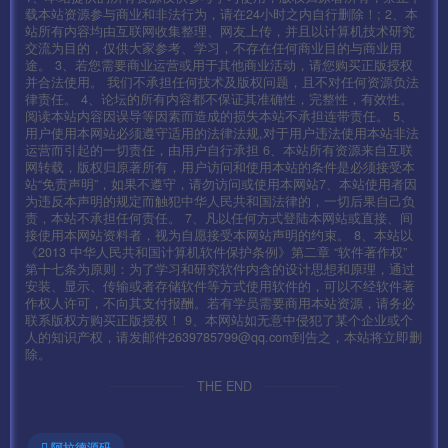
载本站资源参与商业和非法行为，请在24小时之内自行删除！; 2、本
站所有内容均由互联网收集整理、网友上传，并且以计算机技术研究
重载配置
交流为目的，仅供大家参考、学习，不存在任何商业目的与商业用
途。 3、若您需要商业运营或用于其他商业活动，请您购买正版授权
重启数据库
并合法使用。 我们不承担任何技术及版权问题，且不对任何资源负法
律责任。 4、论坛的所有内容都不保证其准确性，完整性，有效性。
阅读本站内容因误导等因素而造成的损失本站不承担连带责任。 5、
修改数据库
用户使用本网站必须遵守适用的法律法规,对于用户违法使用本站非法
\home\sql\demoald.sql 的 IP
运营而引起的一切责任，由用户自行承担 6、本站所有资源来自互联
网转载，版权归原著所有，用户访问和使用本站的条件是必须接受本
站“免责声明”，如果不遵守，请勿访问或使用本网站7、本站使用者因
导入数据库
为违反本声明的规定而触犯中华人民共和国法律的，一切后果自己负
责，本站不承担任何责任。 7、凡以任何方式登陆本网站或直接、间
cd /home
接使用本网站资料者，视为自愿接受本网站声明的约束。 8、本站以
《2013 中华人民共和国计算机软件保护条例》第二章 “软件著作权”
./sk
第十七条为原则：为了学习和研究软件内含的设计思想和原理，通过
安装、显示、传输或者存储软件等方式使用软件的，可以不经软件著
作权人许可，不向其支付报酬。若有学员需要商用本站资源，请务必
6、搭建网站
联系版权方购买正版授权！ 9、本网站如无意中侵犯了某个企业或个
人的知识产权，请发邮件2639785799@qq.com到告之，本站将立即删
除。
新建一个网站-你的ip:端口 或域名:端口
THE END
有端口就添加端口这里的端口80 （你也可以用其他的端口，
不过就需要对应客户端都改）
阿拉德源码