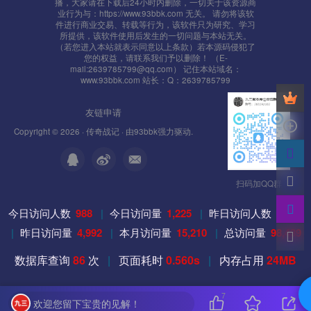
播，大家请在下载后24小时内删除，一切关于该资源商
业行为与：https://www.93bbk.com 无关。 请勿将该软
这里以安卓的为例 下载下来修改 （苹果修改
件进行商业交易、转载等行为，该软件只为研究、学习
所提供，该软件使用后发生的一切问题与本站无关。
101.34.158.147///）
（若您进入本站就表示同意以上条款）若本源码侵犯了
您的权益，请联系我们予以删除！ （E-
mail:2639785799@qq.com） 记住本站域名：
找到environment_serverlist_xml.pck 文件 这里需要对位
www.93bbk.com 站长：Q：2639785799
默认是17位
友链申请
Copyright © 2026 ·
传奇战记
· 由
93bbk
强力驱动.
aldzn12.97wsy.com
比如的IP 是
扫码加QQ群
192.168.200.129
今日访问人数
988
|
今日访问量
1,225
|
昨日访问人数
3,979
一共15位就 补两个//就可以 如果是14位就3个
|
昨日访问量
4,992
|
本月访问量
15,210
|
总访问量
98,439
192.168.200.129//
数据库查询
86
次
|
页面耗时
0.560s
|
内存占用
24MB
修改后替换 回去
7
替换后使用MD5工具 计算下值
欢迎您留下宝贵的见解！