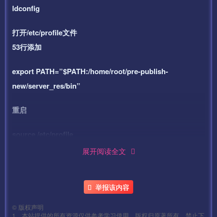
ldconfig
打开/etc/profile文件
53行添加
export PATH=”$PATH:/home/root/pre-publish-
new/server_res/bin”
重启
source /etc/profile
展开阅读全文
4、设置数据库密码为：syymw.com（在宝塔直接设置,修改
后点下 从服务器获取看看改成功没！提示数据库密码错误就
在改一次,直到能获取到0个）
举报该内容
©
版权声明
修改数据库配置文件 为 “数据库.TXT” 内的内容
1、本站提供的所有资源仅供参考学习使用，版权归原著所有，禁止下