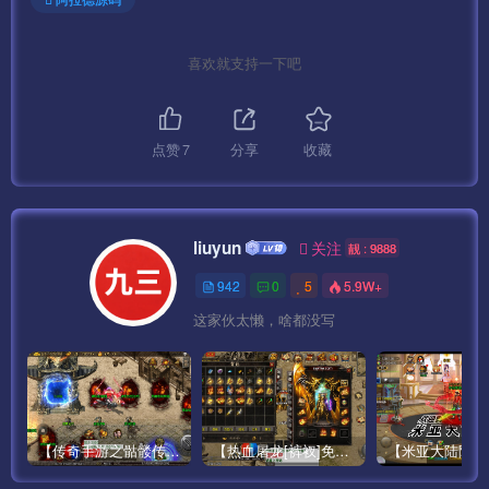
网站目录设置/www/wwwroot/game
喜欢就支持一下吧
运行目录 /public
设置伪静态 thinkPHP
关闭防跨站
点赞
7
分享
收藏
重启PHP
liuyun
关注
靓 : 9888
———————————————————————
7、服务端和网站修改
942
0
5
5.9W+
这家伙太懒，啥都没写
服务端修改： 修改192.168.88.128
\home\root\pre-publish-
new\server_res\AdminServer\NetAddress.xml
\home\root\pre-publish-
【传奇手游之骷髅传说第二季十大陆[白猪3]免授权版】经典单职业复古特色战神引擎传奇手游最新打包Win服务端源码视频架设教程-怀旧复古-经典耐玩–新版GM多功能网页授权物品后台-GM直冲网页后台-安卓苹果IOS双端版本！
【热血屠龙[裤衩]免授权修复版】采用经典战神引擎三职业特色游戏最新打包Win服务端源码视频架设教程-GM直冲后台-新版GM多功能授权物品后台-安卓苹果IOS双端版本-传奇手游！
new\server_res\AdminServer\PlatformNetAddress.xml