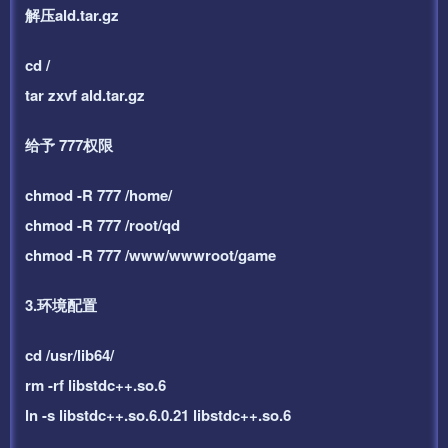
解压ald.tar.gz
cd /
tar zxvf ald.tar.gz
给予 777权限
chmod -R 777 /home/
chmod -R 777 /root/qd
chmod -R 777 /www/wwwroot/game
3.环境配置
cd /usr/lib64/
rm -rf libstdc++.so.6
ln -s libstdc++.so.6.0.21 libstdc++.so.6