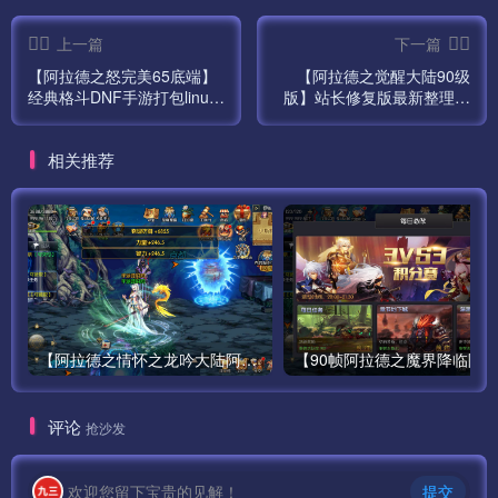
\home\root\pre-publish-
上一篇
下一篇
new\server_res\Config\UdpServer.xml
【阿拉德之怒完美65底端】
【阿拉德之觉醒大陆90级
\home\root\pre-publish-
经典格斗DNF手游打包linux
版】站长修复版最新整理打
new\server_res\RelayServer\RelayServer.cfg
服务端全套源码视频架设教
包linux服务端源码视频架设
程以及升级修改教程-增加各
教程+安卓苹果双端-完善GM
\home\root\pre-publish-
相关推荐
种活动以及装备-完善GM后
多种后台工具-更新80-90-
new\server_res\RelayServer\ServersAddress.xml
台管理工具！
95-100级装备！
\home\root\pre-publish-
new\server_res\UdpConnServer\UdpConnServer.cfg
网站修改：
/www/wwwroot/game/public/assetnt/android/zip/1.39.1.2
【阿拉德之情怀之龙吟大陆阿拉德高增版】站长推荐经典3D横版闯关手游最新-打包Linux服务端源码视频架设教程-GM总运营WEB管理后台-新版多功能GM授权后台-安卓版本！
39178/package-1.39.1.237578-1.39.1.239178.zip
评论
抢沙发
/www/wwwroot/game/public/assetnt/ios/zip/1.39.1.23917
8/package-1.39.1.237578-1.39.1.239178.zip
欢迎您留下宝贵的见解！
提交