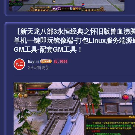
【新天龙八部3永恒经典之怀旧版兽血沸
单机一键即玩镜像端-打包Linux服务端
GM工具-配套GM工具！
liuyun
靓 : 9888
29天前更新