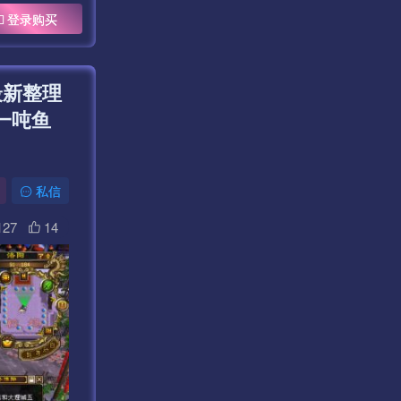
登录购买
最新整理
一吨鱼
私信
127
14