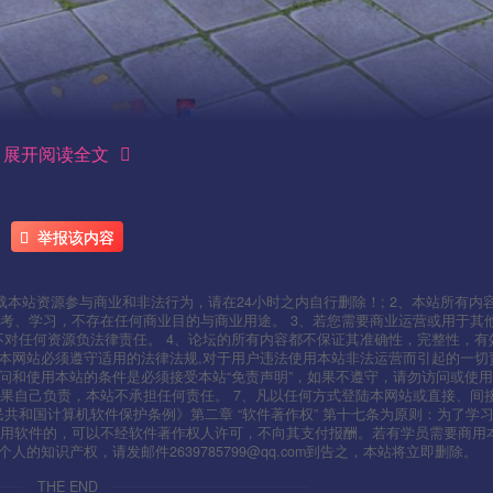
展开阅读全文
举报该内容
本站资源参与商业和非法行为，请在24小时之内自行删除！; 2、本站所有内
考、学习，不存在任何商业目的与商业用途。 3、若您需要商业运营或用于其
不对任何资源负法律责任。 4、论坛的所有内容都不保证其准确性，完整性，有
用本网站必须遵守适用的法律法规,对于用户违法使用本站非法运营而引起的一切
问和使用本站的条件是必须接受本站“免责声明”，如果不遵守，请勿访问或使用
果自己负责，本站不承担任何责任。 7、凡以任何方式登陆本网站或直接、间
人民共和国计算机软件保护条例》第二章 “软件著作权” 第十七条为原则：为了学
使用软件的，可以不经软件著作权人许可，不向其支付报酬。若有学员需要商用
知识产权，请发邮件2639785799@qq.com到告之，本站将立即删除。
THE END