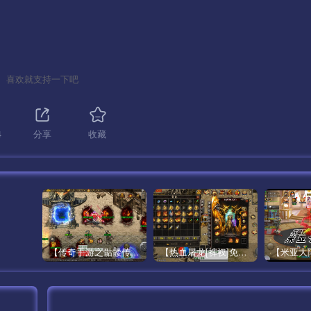
喜欢就支持一下吧
4
分享
收藏
【传奇手游之骷髅传说第二季十大陆[白猪3]免授权版】经典单职业复古特色战神引擎传奇手游最新打包Win服务端源码视频架设教程-怀旧复古-经典耐玩–新版GM多功能网页授权物品后台-GM直冲网页后台-安卓苹果IOS双端版本！
【热血屠龙[裤衩]免授权修复版】采用经典战神引擎三职业特色游戏最新打包Win服务端源码视频架设教程-GM直冲后台-新版GM多功能授权物品后台-安卓苹果IOS双端版本-传奇手游！