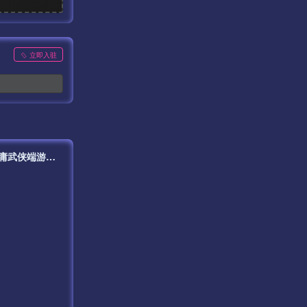
立即入驻
【新天龙八部3永恒经典之怀旧版兽血沸腾第二季】站长推荐经典3D武侠金庸武侠端游最新整理单机一键即玩镜像端-打包Linux服务端源码视频架设教程-完整PC客户端-附带攻略-配套一吨鱼GM工具-配套GM工具！