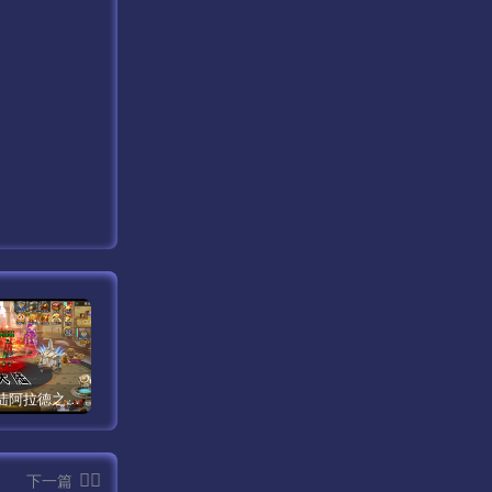
【米亚大陆阿拉德之怒三觉醒版本】经典横版格斗闯关剧情手游最新打包Linux服务端源码视频架设教程-安卓苹果IOS双端版本-完善总运营后台-完整全功能GM授权后台-附带整套表格！
【传奇手游之1.80时代再起烈战复古授权版】经典三职业复古特色战神引擎传奇手游最新打包Win服务端源码视频架设教程-新版GM多功能网页授权物品后台-GM直冲网页后台-安卓苹果IOS双端版本！
【全明星阿拉德之怒-源码编译视频教程】站长推荐经典3D横版闯关格斗手游最新打包整理-阿拉德GM入门到精通教程-源码编译视频教程！
下一篇