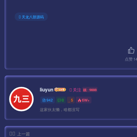
天龙八部源码
点赞
1
liuyun
关注
靓 : 9888
942
0
5
6W+
这家伙太懒，啥都没写
上一篇