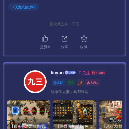
天龙八部源码
喜欢就支持一下吧
点赞
9
分享
收藏
liuyun
关注
靓 : 9888
942
0
5
6W+
这家伙太懒，啥都没写
【传奇手游之骷髅传说第二季十大陆[白猪3]免授权版】经典单职业复古特色战神引擎传奇手游最新打包Win服务端源码视频架设教程-怀旧复古-经典耐玩–新版GM多功能网页授权物品后台-GM直冲网页后台-安卓苹果IOS双端版本！
【热血屠龙[裤衩]免授权修复版】采用经典战神引擎三职业特色游戏最新打包Win服务端源码视频架设教程-GM直冲后台-新版GM多功能授权物品后台-安卓苹果IOS双端版本-传奇手游！