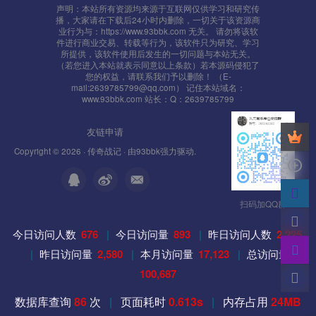
声明：本站所有资源均来源于互联网仅供学习和研究传
播，大家请在下载后24小时内删除，一切关于该资源商
业行为与：https://www.93bbk.com 无关。 请勿将该软
件进行商业交易、转载等行为，该软件只为研究、学习
所提供，该软件使用后发生的一切问题与本站无关。
（若您进入本站就表示同意以上条款）若本源码侵犯了
您的权益，请联系我们予以删除！ （E-
mail:2639785799@qq.com） 记住本站域名：
www.93bbk.com 站长：Q：2639785799
友链申请
Copyright © 2026 ·
传奇战记
· 由
93bbk
强力驱动.
扫码加QQ群
今日访问人数
676
|
今日访问量
893
|
昨日访问人数
2,225
|
昨日访问量
2,580
|
本月访问量
17,123
|
总访问量
100,687
数据库查询
86
次
|
页面耗时
0.613s
|
内存占用
24MB