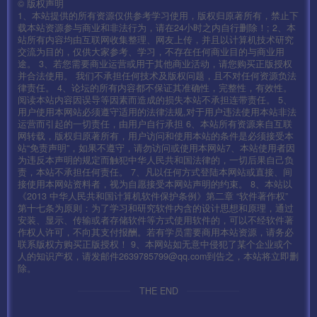
©
版权声明
1、本站提供的所有资源仅供参考学习使用，版权归原著所有，禁止下
载本站资源参与商业和非法行为，请在24小时之内自行删除！; 2、本
站所有内容均由互联网收集整理、网友上传，并且以计算机技术研究
交流为目的，仅供大家参考、学习，不存在任何商业目的与商业用
途。 3、若您需要商业运营或用于其他商业活动，请您购买正版授权
并合法使用。 我们不承担任何技术及版权问题，且不对任何资源负法
律责任。 4、论坛的所有内容都不保证其准确性，完整性，有效性。
阅读本站内容因误导等因素而造成的损失本站不承担连带责任。 5、
用户使用本网站必须遵守适用的法律法规,对于用户违法使用本站非法
运营而引起的一切责任，由用户自行承担 6、本站所有资源来自互联
网转载，版权归原著所有，用户访问和使用本站的条件是必须接受本
站“免责声明”，如果不遵守，请勿访问或使用本网站7、本站使用者因
为违反本声明的规定而触犯中华人民共和国法律的，一切后果自己负
责，本站不承担任何责任。 7、凡以任何方式登陆本网站或直接、间
接使用本网站资料者，视为自愿接受本网站声明的约束。 8、本站以
《2013 中华人民共和国计算机软件保护条例》第二章 “软件著作权”
第十七条为原则：为了学习和研究软件内含的设计思想和原理，通过
安装、显示、传输或者存储软件等方式使用软件的，可以不经软件著
作权人许可，不向其支付报酬。若有学员需要商用本站资源，请务必
联系版权方购买正版授权！ 9、本网站如无意中侵犯了某个企业或个
人的知识产权，请发邮件2639785799@qq.com到告之，本站将立即删
除。
THE END