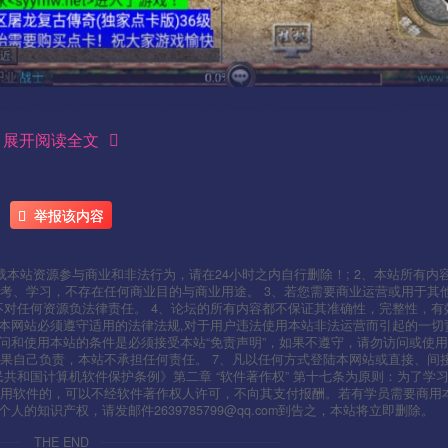
展开阅读全文
举报该内容
本站资源参与商业和非法行为，请在24小时之内自行删除！; 2、本站所有内
考、学习，不存在任何商业目的与商业用途。 3、若您需要商业运营或用于其
不对任何资源负法律责任。 4、论坛的所有内容都不保证其准确性，完整性，有
用本网站必须遵守适用的法律法规,对于用户违法使用本站非法运营而引起的一切
问和使用本站的条件是必须接受本站“免责声明”，如果不遵守，请勿访问或使用
果自己负责，本站不承担任何责任。 7、凡以任何方式登陆本网站或直接、间
人民共和国计算机软件保护条例》第二章 “软件著作权” 第十七条为原则：为了学
使用软件的，可以不经软件著作权人许可，不向其支付报酬。若有学员需要商用
知识产权，请发邮件2639785799@qq.com到告之，本站将立即删除。
THE END