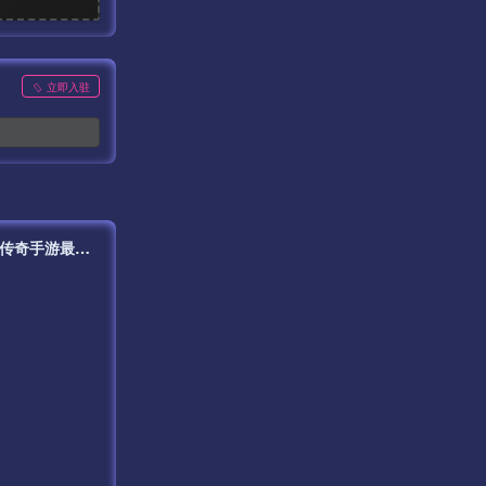
立即入驻
【传奇手游之1.76屠龙传说点卡版免授权版】经典三职业复古特色战神引擎传奇手游最新打包Win服务端源码视频架设教程-新版GM多功能网页授权物品后台-GM直冲网页后台-安卓苹果IOS双端版本！