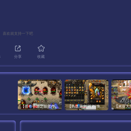
喜欢就支持一下吧
4
分享
收藏
【传奇手游之骷髅传说第二季十大陆[白猪3]免授权版】经典单职业复古特色战神引擎传奇手游最新打包Win服务端源码视频架设教程-怀旧复古-经典耐玩–新版GM多功能网页授权物品后台-GM直冲网页后台-安卓苹果IOS双端版本！
【热血屠龙[裤衩]免授权修复版】采用经典战神引擎三职业特色游戏最新打包Win服务端源码视频架设教程-GM直冲后台-新版GM多功能授权物品后台-安卓苹果IOS双端版本-传奇手游！