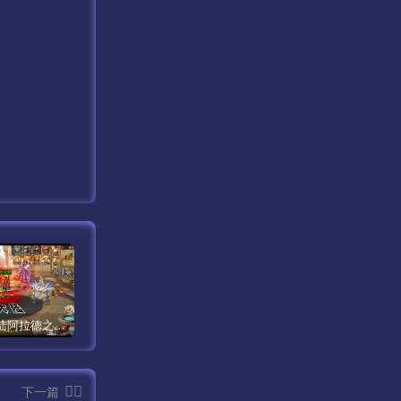
【米亚大陆阿拉德之怒三觉醒版本】经典横版格斗闯关剧情手游最新打包Linux服务端源码视频架设教程-安卓苹果IOS双端版本-完善总运营后台-完整全功能GM授权后台-附带整套表格！
【传奇手游之1.80时代再起烈战复古授权版】经典三职业复古特色战神引擎传奇手游最新打包Win服务端源码视频架设教程-新版GM多功能网页授权物品后台-GM直冲网页后台-安卓苹果IOS双端版本！
【新天龙八部3永恒经典之怀旧版兽血沸腾第二季】站长推荐经典3D武侠金庸武侠端游最新整理单机一键即玩镜像端-打包Linux服务端源码视频架设教程-完整PC客户端-附带攻略-配套一吨鱼GM工具-配套GM工具！
下一篇