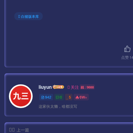
白猪版本库
点赞
1
liuyun
关注
靓 : 9888
942
0
5
6W+
这家伙太懒，啥都没写
上一篇