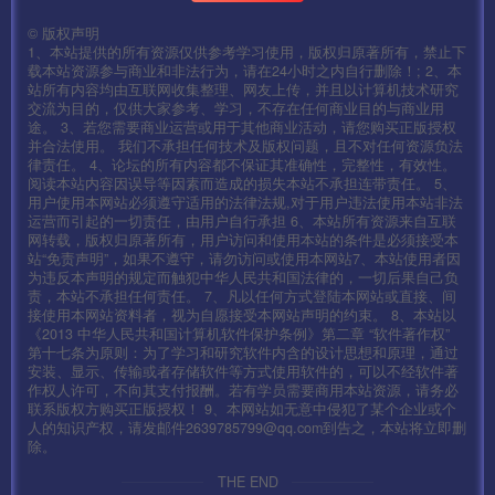
©
版权声明
1、本站提供的所有资源仅供参考学习使用，版权归原著所有，禁止下
载本站资源参与商业和非法行为，请在24小时之内自行删除！; 2、本
站所有内容均由互联网收集整理、网友上传，并且以计算机技术研究
交流为目的，仅供大家参考、学习，不存在任何商业目的与商业用
途。 3、若您需要商业运营或用于其他商业活动，请您购买正版授权
并合法使用。 我们不承担任何技术及版权问题，且不对任何资源负法
律责任。 4、论坛的所有内容都不保证其准确性，完整性，有效性。
阅读本站内容因误导等因素而造成的损失本站不承担连带责任。 5、
用户使用本网站必须遵守适用的法律法规,对于用户违法使用本站非法
运营而引起的一切责任，由用户自行承担 6、本站所有资源来自互联
网转载，版权归原著所有，用户访问和使用本站的条件是必须接受本
站“免责声明”，如果不遵守，请勿访问或使用本网站7、本站使用者因
为违反本声明的规定而触犯中华人民共和国法律的，一切后果自己负
责，本站不承担任何责任。 7、凡以任何方式登陆本网站或直接、间
接使用本网站资料者，视为自愿接受本网站声明的约束。 8、本站以
《2013 中华人民共和国计算机软件保护条例》第二章 “软件著作权”
第十七条为原则：为了学习和研究软件内含的设计思想和原理，通过
安装、显示、传输或者存储软件等方式使用软件的，可以不经软件著
作权人许可，不向其支付报酬。若有学员需要商用本站资源，请务必
联系版权方购买正版授权！ 9、本网站如无意中侵犯了某个企业或个
人的知识产权，请发邮件2639785799@qq.com到告之，本站将立即删
除。
THE END