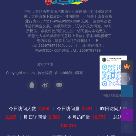
声明：本站所有资源均来源于互联网仅供学习和研究传
播，大家请在下载后24小时内删除，一切关于该资源商
业行为与：https://www.93bbk.com 无关。 请勿将该软
件进行商业交易、转载等行为，该软件只为研究、学习
所提供，该软件使用后发生的一切问题与本站无关。
（若您进入本站就表示同意以上条款）若本源码侵犯了
您的权益，请联系我们予以删除！ （E-
mail:2639785799@qq.com） 记住本站域名：
www.93bbk.com 站长：Q：2639785799
友链申请
Copyright © 2026 ·
传奇战记
· 由
93bbk
强力驱动.
扫码加QQ群
今日访问人数
2,308
|
今日访问量
3,521
|
昨日访问人数
2,225
|
昨日访问量
2,580
|
本月访问量
18,755
|
总访问量
103,315