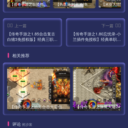
【传奇手游之骷髅传说第二季十大陆[白猪3]免授权版】经典单职业复古特色战神引擎传奇手游最新打包Win服务端源码视频架设教程-怀旧复古-经典耐玩–新版GM多功能网页授权物品后台-GM直冲网页后台-安卓苹果IOS双端版本！
【热血屠龙[裤衩]免授权修复版】采用经典战神引擎三职业特色游戏最新打包Win服务端源码视频架设教程-GM直冲后台-新版GM多功能授权物品后台-安卓苹果IOS双端版本-传奇手游！
上一篇
下一篇
【传奇手游之1.85合击复古
【传奇手游之1.80忘忧录-小
白猪3免授权版】经典三职业
兰插件免授权】经典单职业
复古特色战神引擎传奇手游
复古特色战神引擎传奇手游
最新打包Win服务端源码视
最新打包Win服务端源码视
相关推荐
频架设教程-新版GM多功能
频架设教程-新版GM多功能
网页授权物品后台-GM直冲
网页授权物品后台-GM直冲
网页后台-安卓苹果IOS双端
网页后台-安卓苹果IOS双端
版本！
版本！
【传奇手游之皓月合击大背包-[白猪3.0]-免授权版】经典三职业复古特色战神引擎传奇手游-最新打包Win服务端源码视频架设教程-新版GM多功能网页授权物品后台-GM直冲网页后台-苹果IOS安卓双端版本！
评论
抢沙发