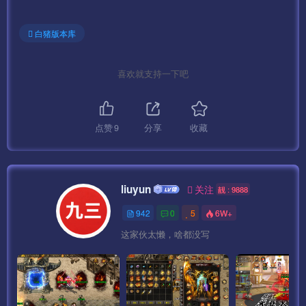
白猪版本库
喜欢就支持一下吧
点赞
9
分享
收藏
liuyun
关注
靓 : 9888
942
0
5
6W+
这家伙太懒，啥都没写