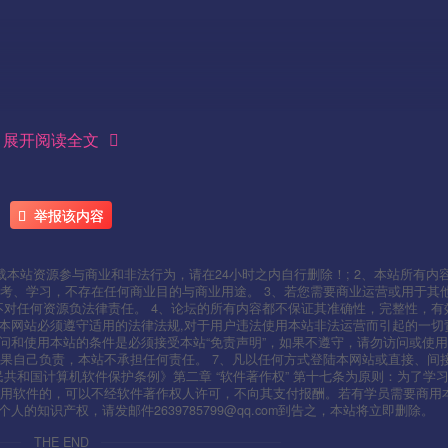
展开阅读全文
———-
举报该内容
本站资源参与商业和非法行为，请在24小时之内自行删除！; 2、本站所有内
考、学习，不存在任何商业目的与商业用途。 3、若您需要商业运营或用于其
不对任何资源负法律责任。 4、论坛的所有内容都不保证其准确性，完整性，有
用本网站必须遵守适用的法律法规,对于用户违法使用本站非法运营而引起的一切
问和使用本站的条件是必须接受本站“免责声明”，如果不遵守，请勿访问或使用
果自己负责，本站不承担任何责任。 7、凡以任何方式登陆本网站或直接、间
人民共和国计算机软件保护条例》第二章 “软件著作权” 第十七条为原则：为了学
使用软件的，可以不经软件著作权人许可，不向其支付报酬。若有学员需要商用
知识产权，请发邮件2639785799@qq.com到告之，本站将立即删除。
THE END