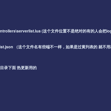
ion\controllers\serverlist.lua (这个文件位置不是绝对的有的人会把log
nfig\serverlist.json （这个文件名有些端不一样，如果是过黄列表的 就
件在网站目录下面 热更新用的