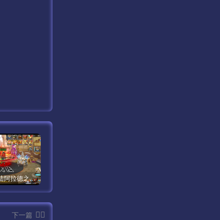
【米亚大陆阿拉德之怒三觉醒版本】经典横版格斗闯关剧情手游最新打包Linux服务端源码视频架设教程-安卓苹果IOS双端版本-完善总运营后台-完整全功能GM授权后台-附带整套表格！
【传奇手游之1.80时代再起烈战复古授权版】经典三职业复古特色战神引擎传奇手游最新打包Win服务端源码视频架设教程-新版GM多功能网页授权物品后台-GM直冲网页后台-安卓苹果IOS双端版本！
【新天龙八部3永恒经典之怀旧版兽血沸腾第二季】站长推荐经典3D武侠金庸武侠端游最新整理单机一键即玩镜像端-打包Linux服务端源码视频架设教程-完整PC客户端-附带攻略-配套一吨鱼GM工具-配套GM工具！
下一篇