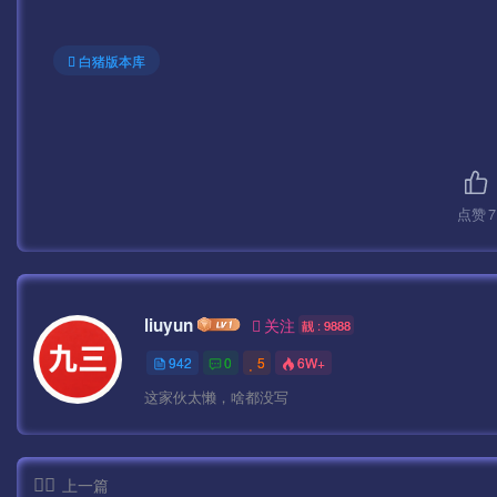
测试账号：syymwcom
测试密码：123456
白猪版本库
—————————————————————————
GM后台：
http://IP:99/gmht/gm.php
点赞
7
GM码：syymw.com
无限充值后台
liuyun
关注
靓 : 9888
942
0
5
6W+
http://IP:99/pay.php
这家伙太懒，啥都没写
GM码：syymw.com
上一篇
下面给大家介绍几个常见问题