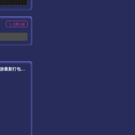
立即入驻
【传奇手游之逐鹿天下第五季二开修复版】经典战神引擎特色三职业传奇手游最新打包Win服务端源码视频架设教程-诺玛遗址-雪原遗址-道馆密道-新版多功能GM授权物品后台-gm直冲网页后台-安卓苹果IOS双端版本！