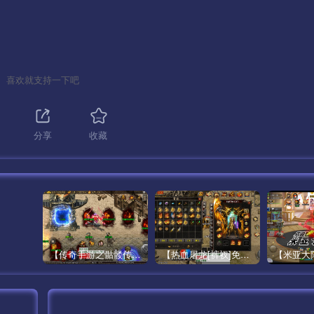
————————–
喜欢就支持一下吧
分享
收藏
【传奇手游之骷髅传说第二季十大陆[白猪3]免授权版】经典单职业复古特色战神引擎传奇手游最新打包Win服务端源码视频架设教程-怀旧复古-经典耐玩–新版GM多功能网页授权物品后台-GM直冲网页后台-安卓苹果IOS双端版本！
【热血屠龙[裤衩]免授权修复版】采用经典战神引擎三职业特色游戏最新打包Win服务端源码视频架设教程-GM直冲后台-新版GM多功能授权物品后台-安卓苹果IOS双端版本-传奇手游！