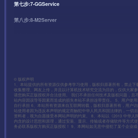
第七步:7-GGService
第八步:8-M2Server
第九步:9-启动盘古
——————客户端修改——————————————
安卓:\assets\res\project.manifest
©
版权声明
IOS:Payload\mir2-iOS.app\res\project.manifest
1、本站提供的所有资源仅供参考学习使用，版权归原著所有，禁止下载
收集整理、网友上传，并且以计算机技术研究交流为目的，仅供大家参
请您购买正版授权并合法使用。 我们不承担任何技术及版权问题，且
\assets\res\mir2.zip
站内容因误导等因素而造成的损失本站不承担连带责任。 5、用户使
自行承担 6、本站所有资源来自互联网转载，版权归原著所有，用户访
\assets\res\mir264.zip
站使用者因为违反本声明的规定而触犯中华人民共和国法律的，一切后
资料者，视为自愿接受本网站声明的约束。 8、本站以《2013 中华
内含的设计思想和原理，通过安装、显示、传输或者存储软件等方式
mir2.scenes.sfselect.scene
务必联系版权方购买正版授权！ 9、本网站如无意中侵犯了某个企业或个人的