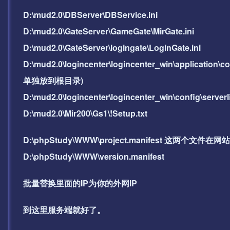
D:\mud2.0\DBServer\DBService.ini
D:\mud2.0\GateServer\GameGate\MirGate.ini
D:\mud2.0\GateServer\logingate\LoginGate.ini
D:\mud2.0\logincenter\logincenter_win\applicat
单独放到根目录)
D:\mud2.0\logincenter\logincenter_win\co
D:\mud2.0\Mir200\Gs1\!Setup.txt
D:\phpStudy\WWW\project.manifest 这两个文
D:\phpStudy\WWW\version.manifest
批量替换里面的IP为你的外网IP
到这里服务端就好了。