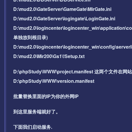
D:\mud2.0\GateServer\GameGate\MirGate.ini
D:\mud2.0\GateServer\logingate\LoginGate.ini
D:\mud2.0\logincenter\logincenter_win\applicat
单独放到根目录)
D:\mud2.0\logincenter\logincenter_win\co
D:\mud2.0\Mir200\Gs1\!Setup.txt
D:\phpStudy\WWW\project.manifest 这两个文
D:\phpStudy\WWW\version.manifest
批量替换里面的IP为你的外网IP
到这里服务端就好了。
下面我们启动服务.