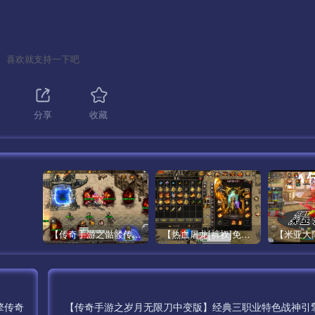
喜欢就支持一下吧
1
分享
收藏
【传奇手游之骷髅传说第二季十大陆[白猪3]免授权版】经典单职业复古特色战神引擎传奇手游最新打包Win服务端源码视频架设教程-怀旧复古-经典耐玩–新版GM多功能网页授权物品后台-GM直冲网页后台-安卓苹果IOS双端版本！
【热血屠龙[裤衩]免授权修复版】采用经典战神引擎三职业特色游戏最新打包Win服务端源码视频架设教程-GM直冲后台-新版GM多功能授权物品后台-安卓苹果IOS双端版本-传奇手游！
擎传奇
【传奇手游之岁月无限刀中变版】经典三职业特色战神引