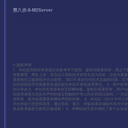
第八步:8-M2Server
第九步:9-启动盘古
——————客户端修改——————————————
安卓:\assets\res\project.manifest
©
版权声明
IOS:Payload\mir2-iOS.app\res\project.manifest
1、本站提供的所有资源仅供参考学习使用，版权归原著所有，禁止下载
收集整理、网友上传，并且以计算机技术研究交流为目的，仅供大家参
请您购买正版授权并合法使用。 我们不承担任何技术及版权问题，且
修改热更 替换：106.12.121.18
站内容因误导等因素而造成的损失本站不承担连带责任。 5、用户使
自行承担 6、本站所有资源来自互联网转载，版权归原著所有，用户访
站使用者因为违反本声明的规定而触犯中华人民共和国法律的，一切后
\assets\res\mir2.zip
资料者，视为自愿接受本网站声明的约束。 8、本站以《2013 中华
内含的设计思想和原理，通过安装、显示、传输或者存储软件等方式
\assets\res\mir264.zip
务必联系版权方购买正版授权！ 9、本网站如无意中侵犯了某个企业或个人的
mir2.scenes.sfselect.scene