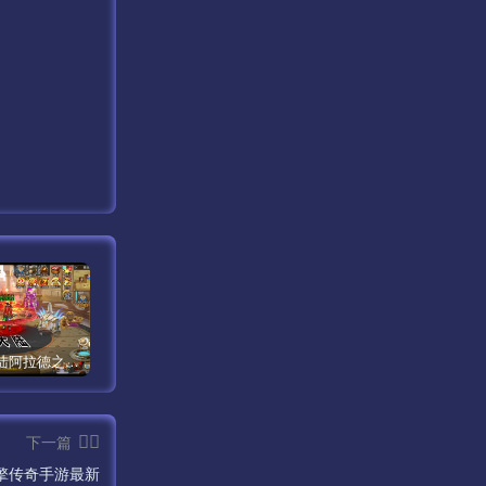
【米亚大陆阿拉德之怒三觉醒版本】经典横版格斗闯关剧情手游最新打包Linux服务端源码视频架设教程-安卓苹果IOS双端版本-完善总运营后台-完整全功能GM授权后台-附带整套表格！
【传奇手游之1.80时代再起烈战复古授权版】经典三职业复古特色战神引擎传奇手游最新打包Win服务端源码视频架设教程-新版GM多功能网页授权物品后台-GM直冲网页后台-安卓苹果IOS双端版本！
【新天龙八部3永恒经典之怀旧版兽血沸腾第二季】站长推荐经典3D武侠金庸武侠端游最新整理单机一键即玩镜像端-打包Linux服务端源码视频架设教程-完整PC客户端-附带攻略-配套一吨鱼GM工具-配套GM工具！
下一篇
擎传奇手游最新