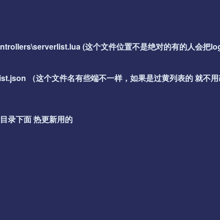
ion\controllers\serverlist.lua (这个文件位置不是绝对的有的人会把log
nfig\serverlist.json （这个文件名有些端不一样，如果是过黄列表的 就
件在网站目录下面 热更新用的