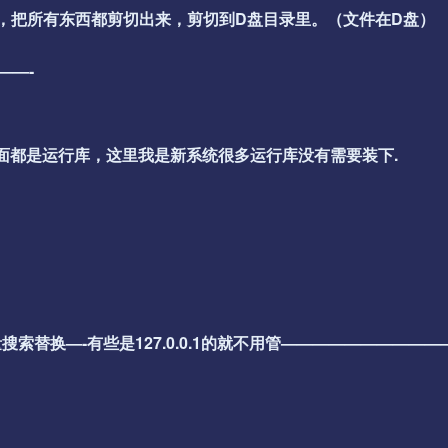
夹里，把所有东西都剪切出来，剪切到D盘目录里。（文件在D盘）
——-
个看需要安装里面都是运行库，这里我是新系统很多运行库没有需要装下.
替换—-有些是127.0.0.1的就不用管——————————