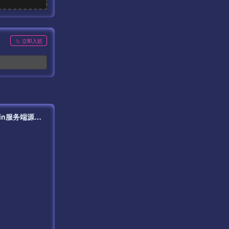
立即入驻
【传奇手游之云游复古】站长推荐三职业特色战神引擎传奇手游最新打包Win服务端源码视频架设教程-新版GM多功能网页授权物品后台-GM直冲网页后台-安卓苹果IOS双端版本！