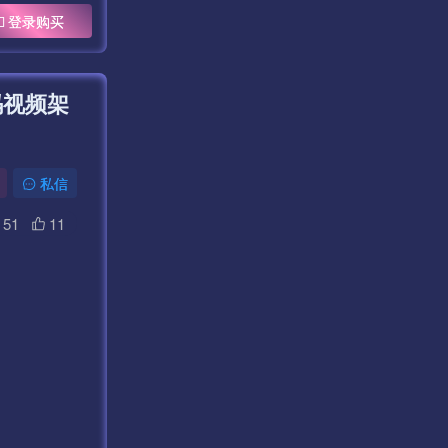
登录购买
码视频架
私信
51
11