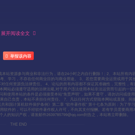
展开阅读全文
———-
举报该内容
本站资源参与商业和非法行为，请在24小时之内自行删除！; 2、本站所有内
考、学习，不存在任何商业目的与商业用途。 3、若您需要商业运营或用于其
不对任何资源负法律责任。 4、论坛的所有内容都不保证其准确性，完整性，有
用本网站必须遵守适用的法律法规,对于用户违法使用本站非法运营而引起的一切
问和使用本站的条件是必须接受本站“免责声明”，如果不遵守，请勿访问或使用
果自己负责，本站不承担任何责任。 7、凡以任何方式登陆本网站或直接、间
人民共和国计算机软件保护条例》第二章 “软件著作权” 第十七条为原则：为了学
使用软件的，可以不经软件著作权人许可，不向其支付报酬。若有学员需要商用
知识产权，请发邮件2639785799@qq.com到告之，本站将立即删除。
THE END