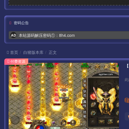
密码公告
本站源码解压密码①：8h4.com
AD
首页
白猪版本库
正文
付费资源
此