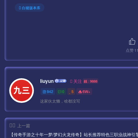
白猪版本库
测试账号：syymwcom
测试密码：123456
GM后台：
点赞
1
http://IP:99/gmht/gm.php
GM码：syymw.com
liuyun
关注
靓 : 9888
无限充值后台
942
0
5
6W+
http://IP:99/pay.php
这家伙太懒，啥都没写
GM码：syymw.com
上一篇
下面给大家介绍几个常见问题
【传奇手游之十年一梦/梦幻火龙传奇】站长推荐特色三职业战神引