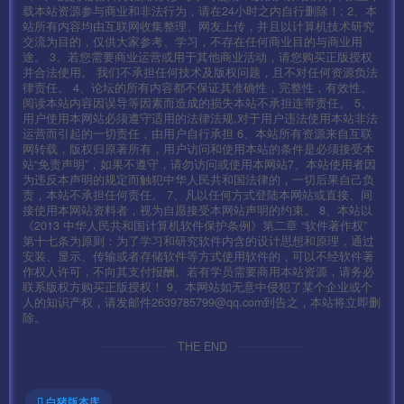
载本站资源参与商业和非法行为，请在24小时之内自行删除！; 2、本
站所有内容均由互联网收集整理、网友上传，并且以计算机技术研究
交流为目的，仅供大家参考、学习，不存在任何商业目的与商业用
途。 3、若您需要商业运营或用于其他商业活动，请您购买正版授权
并合法使用。 我们不承担任何技术及版权问题，且不对任何资源负法
律责任。 4、论坛的所有内容都不保证其准确性，完整性，有效性。
阅读本站内容因误导等因素而造成的损失本站不承担连带责任。 5、
用户使用本网站必须遵守适用的法律法规,对于用户违法使用本站非法
运营而引起的一切责任，由用户自行承担 6、本站所有资源来自互联
网转载，版权归原著所有，用户访问和使用本站的条件是必须接受本
站“免责声明”，如果不遵守，请勿访问或使用本网站7、本站使用者因
为违反本声明的规定而触犯中华人民共和国法律的，一切后果自己负
责，本站不承担任何责任。 7、凡以任何方式登陆本网站或直接、间
接使用本网站资料者，视为自愿接受本网站声明的约束。 8、本站以
《2013 中华人民共和国计算机软件保护条例》第二章 “软件著作权”
第十七条为原则：为了学习和研究软件内含的设计思想和原理，通过
安装、显示、传输或者存储软件等方式使用软件的，可以不经软件著
作权人许可，不向其支付报酬。若有学员需要商用本站资源，请务必
联系版权方购买正版授权！ 9、本网站如无意中侵犯了某个企业或个
人的知识产权，请发邮件2639785799@qq.com到告之，本站将立即删
除。
THE END
白猪版本库