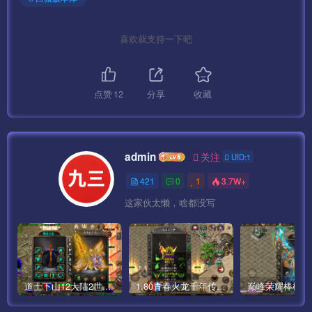
喜欢就支持一下吧
点赞
12
分享
收藏
admin
关注
UID:1
421
0
1
3.7W+
这家伙太懒，啥都没写
道士下山12大陆2世界僵尸传奇手游版本[白猪3]
1.80青春火龙千年传奇手游完整版[白猪5]