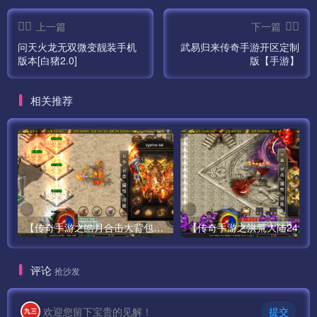
上一篇
下一篇
问天火龙无双微变靓装手机
武易归来传奇手游开区定制
版本[白猪2.0]
版【手游】
相关推荐
【传奇手游之皓月合击大背包-[白猪3.0]-免授权版】经典三职业复古特色战神引擎传奇手游-最新打包Win服务端源码视频架设教程-新版GM多功能网页授权物品后台-GM直冲网页后台-苹果IOS安卓双端版本！
评论
抢沙发
欢迎您留下宝贵的见解！
提交