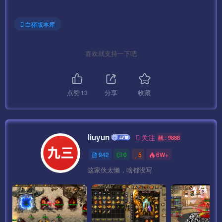
——————————————————————————–
白猪版本库
按顺序启动游戏即可。
喜欢就支持一下吧
第一步:1-启动网站 （点击启动 显示两个绿灯为正常）
第二步:2-DBServer （点击START ENGINE）
点赞
13
分享
收藏
第三步:3-ItemLogServer （点击START）
第四步:4-Run
liuyun
关注
靓 : 9888
第五步:5-LoginGate
942
0
5
6W+
这家伙太懒，啥都没写
第六步:6-本地验证
第七步:7-GGService