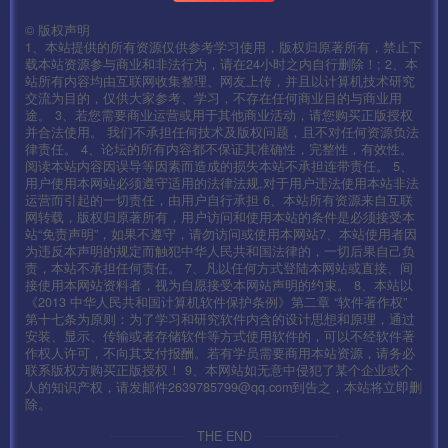
ollers\serverlist.lua (这个文件位置不是绝对的有的人会把
©
版权声明
logincenter单独放到根目录)
1、本站提供的所有资源仅供参考学习使用，版权归原著所有，禁止下
载本站资源参与商业和非法行为，请在24小时之内自行删除！; 2、本
D:\mud2.0\logincenter\logincenter_win\config\serverlist.j
站所有内容均由互联网收集整理、网友上传，并且以计算机技术研究
交流为目的，仅供大家参考、学习，不存在任何商业目的与商业用
son （这个文件名有些端不一样，如果是过黄列表的 就不用
途。 3、若您需要商业运营或用于其他商业活动，请您购买正版授权
并合法使用。 我们不承担任何技术及版权问题，且不对任何资源负法
改了）
律责任。 4、论坛的所有内容都不保证其准确性，完整性，有效性。
阅读本站内容因误导等因素而造成的损失本站不承担连带责任。 5、
D:\mud2.0\Mir200\Gs1\!Setup.txt
用户使用本网站必须遵守适用的法律法规,对于用户违法使用本站非法
运营而引起的一切责任，由用户自行承担 6、本站所有资源来自互联
D:\phpStudy\WWW\project.manifest 这两个文件在网站目
网转载，版权归原著所有，用户访问和使用本站的条件是必须接受本
站“免责声明”，如果不遵守，请勿访问或使用本网站7、本站使用者因
录下面 热更新用的
为违反本声明的规定而触犯中华人民共和国法律的，一切后果自己负
责，本站不承担任何责任。 7、凡以任何方式登陆本网站或直接、间
D:\phpStudy\WWW\version.manifest
接使用本网站资料者，视为自愿接受本网站声明的约束。 8、本站以
《2013 中华人民共和国计算机软件保护条例》第二章 “软件著作权”
第十七条为原则：为了学习和研究软件内含的设计思想和原理，通过
批量替换里面的IP为你的外网IP
安装、显示、传输或者存储软件等方式使用软件的，可以不经软件著
作权人许可，不向其支付报酬。若有学员需要商用本站资源，请务必
联系版权方购买正版授权！ 9、本网站如无意中侵犯了某个企业或个
到这里服务端就好了。
人的知识产权，请发邮件2639785799@qq.com到告之，本站将立即删
除。
下面我们启动服务.
THE END