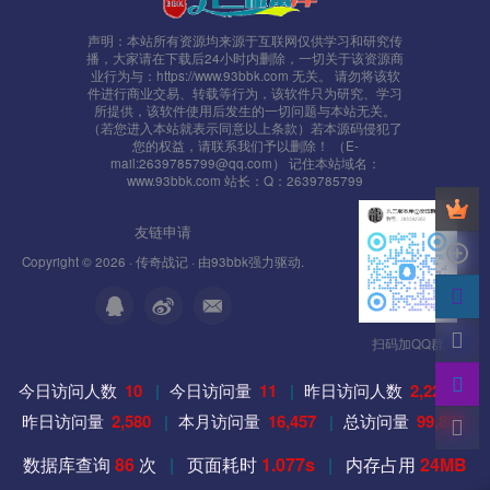
PS:
声明：本站所有资源均来源于互联网仅供学习和研究传
1、这里要说明下 默认方式连接数据库会出现乱码，需要把
播，大家请在下载后24小时内删除，一切关于该资源商
业行为与：https://www.93bbk.com 无关。 请勿将该软
连接字符改为 20936 GB2312
件进行商业交易、转载等行为，该软件只为研究、学习
所提供，该软件使用后发生的一切问题与本站无关。
（若您进入本站就表示同意以上条款）若本源码侵犯了
MYSQL默认密码：www.gowlom2.com
您的权益，请联系我们予以删除！ （E-
mail:2639785799@qq.com） 记住本站域名：
www.93bbk.com 站长：Q：2639785799
2、如果出现 获取该区补丁失效 请修改服务端：
D:\mud2.0\logincenter\ClientConfig\目录下的
友链申请
config185.zip 改成 config0706.zip
Copyright © 2026 ·
传奇战记
· 由
93bbk
强力驱动.
3、关闭Mysql数据库：
扫码加QQ群
net stop MySQL
今日访问人数
10
|
今日访问量
11
|
昨日访问人数
2,225
|
昨日访问量
2,580
|
本月访问量
16,457
|
总访问量
99,805
4、如果防火墙没全部开放，需要单独打开
数据库查询
86
次
|
页面耗时
1.077s
|
内存占用
24MB
7100 （D:\mud2.0\GateServer\GameGate\MirGate.ini 文件