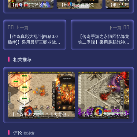
第八步:8-M2Server
【传奇手游之骷髅传说第二季十大陆[白猪3]免授权版】经典单职业复古特色战神引擎传奇手游最新打包Win服务端源码视频架设教程-怀旧复古-经典耐玩–新版GM多功能网页授权物品后台-GM直冲网页后台-安卓苹果IOS双端版本！
【热血屠龙[裤衩]免授权修复版】采用经典战神引擎三职业特色游戏最新打包Win服务端源码视频架设教程-GM直冲后台-新版GM多功能授权物品后台-安卓苹果IOS双端版本-传奇手游！
第九步:9-启动盘古
上一篇
下一篇
——————客户端修改
【传奇真彩大乱斗[白猪3.0
【传奇手游之永恒回忆降龙
插件]】采用最新三职业战神
第二季端】采用最新战神引
—————————————————-
引擎传奇手游最新打包Win
擎手游最新打包Win服务端
服务端源码视频架设教程-新
源码视频架设教程-新版多功
安卓:\assets\res\project.manifest
相关推荐
版多功能GM网页授权物品后
能GM网页授权物品后台-GM
台-GM直冲网页后台-安卓苹
直冲网页后台天下会-新增狂
果IOS双端！
暴之力-降魔镇！
IOS:Payload\mir2-iOS.app\res\project.manifest
\assets\res\mir2.zip
mir2.def.ip
mir2.scenes.sfselect.scene
【传奇手游之皓月合击大背包-[白猪3.0]-免授权版】经典三职业复古特色战神引擎传奇手游-最新打包Win服务端源码视频架设教程-新版GM多功能网页授权物品后台-GM直冲网页后台-苹果IOS安卓双端版本！
测试账号：syymwcom
评论
抢沙发