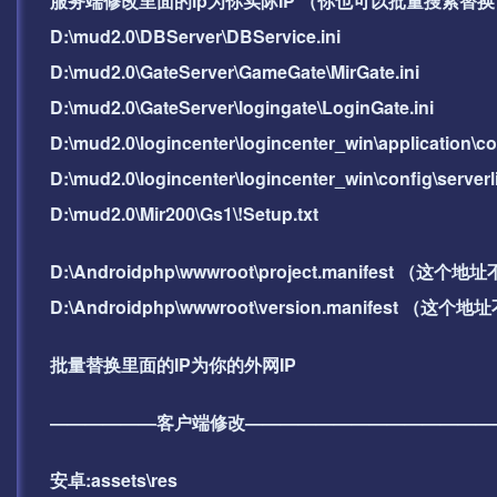
服务端修改里面的ip为你实际IP （你也可以批量搜索替换
D:\mud2.0\DBServer\DBService.ini
D:\mud2.0\GateServer\GameGate\MirGate.ini
D:\mud2.0\GateServer\logingate\LoginGate.ini
D:\mud2.0\logincenter\logincenter_win\applicati
D:\mud2.0\logincenter\logincenter_win\config\
D:\mud2.0\Mir200\Gs1\!Setup.txt
D:\Androidphp\wwwroot\project.manifes
D:\Androidphp\wwwroot\version.manifes
批量替换里面的IP为你的外网IP
——————客户端修改——————————————
安卓:assets\res