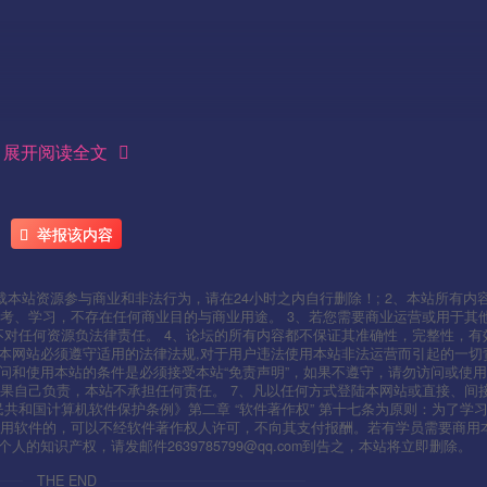
展开阅读全文
IP为你的IP有端口加端口，修改后等会一起覆盖
举报该内容
res\mir264.zip
本站资源参与商业和非法行为，请在24小时之内自行删除！; 2、本站所有内
考、学习，不存在任何商业目的与商业用途。 3、若您需要商业运营或用于其
不对任何资源负法律责任。 4、论坛的所有内容都不保证其准确性，完整性，有
用本网站必须遵守适用的法律法规,对于用户违法使用本站非法运营而引起的一切
问和使用本站的条件是必须接受本站“免责声明”，如果不遵守，请勿访问或使用
果自己负责，本站不承担任何责任。 7、凡以任何方式登陆本网站或直接、间
人民共和国计算机软件保护条例》第二章 “软件著作权” 第十七条为原则：为了学
使用软件的，可以不经软件著作权人许可，不向其支付报酬。若有学员需要商用
知识产权，请发邮件2639785799@qq.com到告之，本站将立即删除。
THE END