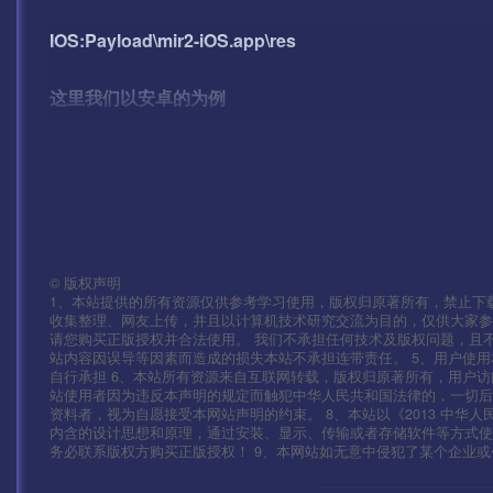
IOS:Payload\mir2-iOS.app\res
这里我们以安卓的为例
打开压缩包
找到\assets\res\project.manifest 修改里面的
找到\assets\res\mir2.zip（安卓端修改这个即可）和\assets\
©
版权声明
1、本站提供的所有资源仅供参考学习使用，版权归原著所有，禁止下载
收集整理、网友上传，并且以计算机技术研究交流为目的，仅供大家参
分别打开找到里面
请您购买正版授权并合法使用。 我们不承担任何技术及版权问题，且
站内容因误导等因素而造成的损失本站不承担连带责任。 5、用户使
自行承担 6、本站所有资源来自互联网转载，版权归原著所有，用户访
mir2.scenes.sfselect.scene
站使用者因为违反本声明的规定而触犯中华人民共和国法律的，一切后
资料者，视为自愿接受本网站声明的约束。 8、本站以《2013 中华
mir2.def.ip
内含的设计思想和原理，通过安装、显示、传输或者存储软件等方式
务必联系版权方购买正版授权！ 9、本网站如无意中侵犯了某个企业或个人的
里面的IP 改为你的实际IP