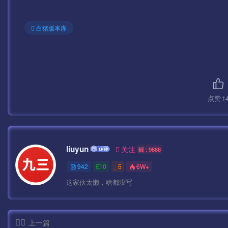
全部修改好了后。替换回去。
白猪版本库
替换好了后使用签名工具签名.
签名工具很多
这里我是模拟器测试不用签名也可以。
点赞
1
下面我们启动服务.
—————————————————————————
liuyun
关注
靓 : 9888
开始架设:
942
0
5
6W+
这家伙太懒，啥都没写
按顺序启动游戏即可。
第一步:1-启动网站
上一篇