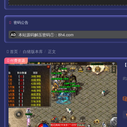
密码公告
本站源码解压密码①：8h4.com
AD
首页
白猪版本库
正文
付费资源
此