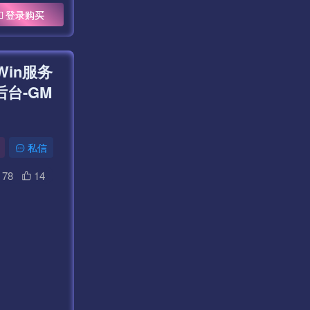
登录购买
in服务
台-GM
私信
78
14