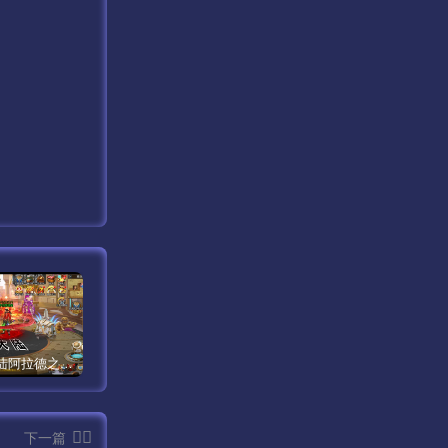
【米亚大陆阿拉德之怒三觉醒版本】经典横版格斗闯关剧情手游最新打包Linux服务端源码视频架设教程-安卓苹果IOS双端版本-完善总运营后台-完整全功能GM授权后台-附带整套表格！
【传奇手游之1.80时代再起烈战复古授权版】经典三职业复古特色战神引擎传奇手游最新打包Win服务端源码视频架设教程-新版GM多功能网页授权物品后台-GM直冲网页后台-安卓苹果IOS双端版本！
【新天龙八部3永恒经典之怀旧版兽血沸腾第二季】站长推荐经典3D武侠金庸武侠端游最新整理单机一键即玩镜像端-打包Linux服务端源码视频架设教程-完整PC客户端-附带攻略-配套一吨鱼GM工具-配套GM工具！
下一篇