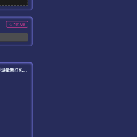
立即入驻
【传奇手游之1.76复古神器之兽完美赤月白猪插件版】经典战神引擎PK类手游最新打包Win服务端源码视频架设教程-新增时装-新增炼体-新增十二生肖-各种新功能-新版GM多功能授权后台-GM用户直冲后台-苹果IOS安卓双端版本！