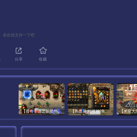
喜欢就支持一下吧
4
分享
收藏
—–
【传奇手游之骷髅传说第二季十大陆[白猪3]免授权版】经典单职业复古特色战神引擎传奇手游最新打包Win服务端源码视频架设教程-怀旧复古-经典耐玩–新版GM多功能网页授权物品后台-GM直冲网页后台-安卓苹果IOS双端版本！
【热血屠龙[裤衩]免授权修复版】采用经典战神引擎三职业特色游戏最新打包Win服务端源码视频架设教程-GM直冲后台-新版GM多功能授权物品后台-安卓苹果IOS双端版本-传奇手游！