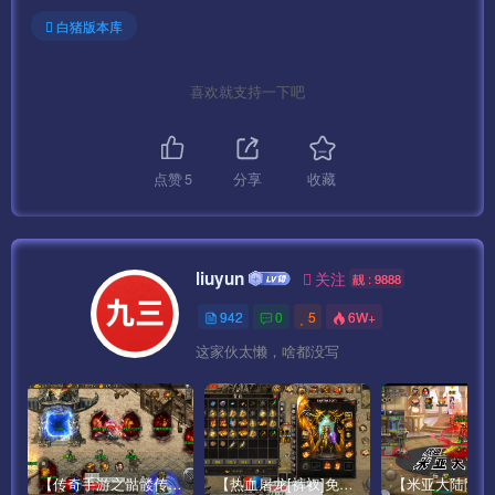
mir2.scenes.sfselect.scene
白猪版本库
——————————————————————————
————
喜欢就支持一下吧
测试账号：syymwcom
测试密码：123456
点赞
5
分享
收藏
GM后台：
http://IP:99/gmht/gm.php
liuyun
关注
靓 : 9888
GM码：syymw.com
942
0
5
6W+
这家伙太懒，啥都没写
无限充值后台
http://IP:99/pay.php
GM码：syymw.com
【传奇手游之骷髅传说第二季十大陆[白猪3]免授权版】经典单职业复古特色战神引擎传奇手游最新打包Win服务端源码视频架设教程-怀旧复古-经典耐玩–新版GM多功能网页授权物品后台-GM直冲网页后台-安卓苹果IOS双端版本！
【热血屠龙[裤衩]免授权修复版】采用经典战神引擎三职业特色游戏最新打包Win服务端源码视频架设教程-GM直冲后台-新版GM多功能授权物品后台-安卓苹果IOS双端版本-传奇手游！