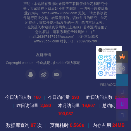
声明：本站所有资源均来源于互联网仅供学习和研究传
播，大家请在下载后24小时内删除，一切关于该资源商
业行为与：https://www.93bbk.com 无关。 请勿将该软
件进行商业交易、转载等行为，该软件只为研究、学习
所提供，该软件使用后发生的一切问题与本站无关。
（若您进入本站就表示同意以上条款）若本源码侵犯了
您的权益，请联系我们予以删除！ （E-
mail:2639785799@qq.com） 记住本站域名：
www.93bbk.com 站长：Q：2639785799
友链申请
Copyright © 2026 ·
传奇战记
· 由
93bbk
强力驱动.
扫码加QQ群
今日访问人数
160
|
今日访问量
293
|
昨日访问人数
2,225
|
昨日访问量
2,580
|
本月访问量
16,607
|
总访问量
100,087
数据库查询
87
次
|
页面耗时
0.566s
|
内存占用
24MB