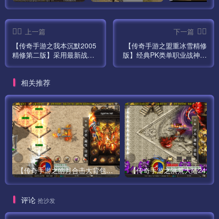
下面给大家介绍几个常见问题
上一篇
下一篇
——————————————————————————
【传奇手游之我本沉默2005
【传奇手游之盟重冰雪精修
——
精修第二版】采用最新战神
版】经典PK类单职业战神引
引擎角色扮演PK类复古传奇
擎传奇手游最新打包Win服
PS:
手游最新打包Win服务端源
务端源码视频架设教程-GM
1、这里要说明下 默认方式连接数据库会出现乱码，需要把
相关推荐
码视频架设教程-GM直冲后
直冲后台-新版多功能GM授
台-多功能GM授权后台-安卓
权后台-安卓苹果IOS双端
连接字符改为 20936 GB2312
苹果IOS双端版本！
MYSQL默认密码：www.gowlom2.com
2、如果出现 获取该区补丁失效 请修改服务端：
D:\mud2.0\logincenter\ClientConfig\目录下的
【传奇手游之皓月合击大背包-[白猪3.0]-免授权版】经典三职业复古特色战神引擎传奇手游-最新打包Win服务端源码视频架设教程-新版GM多功能网页授权物品后台-GM直冲网页后台-苹果IOS安卓双端版本！
config185.zip 改成 config0706.zip
3、关闭Mysql数据库：
评论
抢沙发