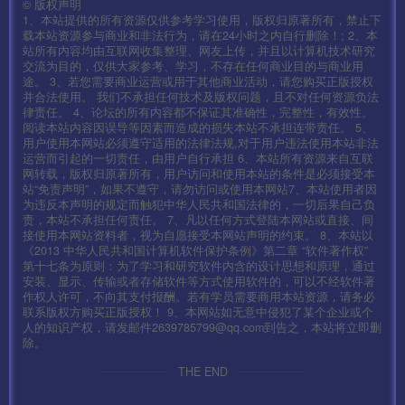
©
版权声明
1、本站提供的所有资源仅供参考学习使用，版权归原著所有，禁止下
载本站资源参与商业和非法行为，请在24小时之内自行删除！; 2、本
第八步:8-M2Server
站所有内容均由互联网收集整理、网友上传，并且以计算机技术研究
交流为目的，仅供大家参考、学习，不存在任何商业目的与商业用
途。 3、若您需要商业运营或用于其他商业活动，请您购买正版授权
第九步:9-盘古全功能
并合法使用。 我们不承担任何技术及版权问题，且不对任何资源负法
律责任。 4、论坛的所有内容都不保证其准确性，完整性，有效性。
阅读本站内容因误导等因素而造成的损失本站不承担连带责任。 5、
——————客户端修改
用户使用本网站必须遵守适用的法律法规,对于用户违法使用本站非法
—————————————————-
运营而引起的一切责任，由用户自行承担 6、本站所有资源来自互联
网转载，版权归原著所有，用户访问和使用本站的条件是必须接受本
站“免责声明”，如果不遵守，请勿访问或使用本网站7、本站使用者因
安卓:\assets\res\project.manifest
为违反本声明的规定而触犯中华人民共和国法律的，一切后果自己负
责，本站不承担任何责任。 7、凡以任何方式登陆本网站或直接、间
接使用本网站资料者，视为自愿接受本网站声明的约束。 8、本站以
IOS:Payload\mir2-iOS.app\res\project.manifest
《2013 中华人民共和国计算机软件保护条例》第二章 “软件著作权”
第十七条为原则：为了学习和研究软件内含的设计思想和原理，通过
安装、显示、传输或者存储软件等方式使用软件的，可以不经软件著
D:\phpStudy\WWW\assets\res\mir2.zip
作权人许可，不向其支付报酬。若有学员需要商用本站资源，请务必
联系版权方购买正版授权！ 9、本网站如无意中侵犯了某个企业或个
人的知识产权，请发邮件2639785799@qq.com到告之，本站将立即删
D:\phpStudy\WWW\assets\res\mir264.zip
除。
THE END
mir2.def.ip