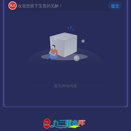
net stop MySQL
欢迎您留下宝贵的见解！
提交
4、如果防火墙没全部开放，需要单独打开
7100 （D:\mud2.0\GateServer\GameGate\MirGate.ini 文件
[Server]的 GatePort=7100 值）
7000 （D:\mud2.0\GateServer\logingate\LoginGate.ini 文
件[Setup]的 LoginGateListen=7000 值）
88 网页端口
8088 中央端口，一般默认都是8088
暂无评论内容