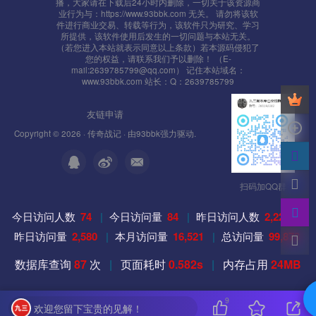
播，大家请在下载后24小时内删除，一切关于该资源商
net stop MySQL
业行为与：https://www.93bbk.com 无关。 请勿将该软
件进行商业交易、转载等行为，该软件只为研究、学习
所提供，该软件使用后发生的一切问题与本站无关。
4、如果防火墙没全部开放，需要单独打开
（若您进入本站就表示同意以上条款）若本源码侵犯了
您的权益，请联系我们予以删除！ （E-
mail:2639785799@qq.com） 记住本站域名：
7100 （D:\mud2.0\GateServer\GameGate\MirGate.ini 文件
www.93bbk.com 站长：Q：2639785799
[Server]的 GatePort=7100 值）
友链申请
7000 （D:\mud2.0\GateServer\logingate\LoginGate.ini 文
Copyright © 2026 ·
传奇战记
· 由
93bbk
强力驱动.
件[Setup]的 LoginGateListen=7000 值）
88 网页端口
扫码加QQ群
8088 中央端口，一般默认都是8088
今日访问人数
74
|
今日访问量
84
|
昨日访问人数
2,225
|
昨日访问量
2,580
|
本月访问量
16,521
|
总访问量
99,878
数据库查询
87
次
|
页面耗时
0.582s
|
内存占用
24MB
9
欢迎您留下宝贵的见解！