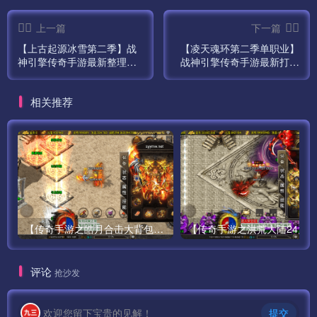
第五步:5-LoginGate
上一篇
下一篇
【上古起源冰雪第二季】战
【凌天魂环第二季单职业】
第六步:6-GGService
神引擎传奇手游最新整理
战神引擎传奇手游最新打包
Win一键服务端-GM后台工
win服务端源码视频架设教
具-苹果IOS安卓双端版本！
程-四大陆-魂环萌宠-四象神
第七步:7-M2Server
相关推荐
格-GM后台工具-安卓苹果
IOS双端版本！
都启动好了 把APK安装到模拟器中进入游戏。
安装结束了。我们测试下。
检测更新失败，这里我防火墙忘记关了。
【传奇手游之皓月合击大背包-[白猪3.0]-免授权版】经典三职业复古特色战神引擎传奇手游-最新打包Win服务端源码视频架设教程-新版GM多功能网页授权物品后台-GM直冲网页后台-苹果IOS安卓双端版本！
这样就可以了。
可以正常登陆，教程到此结束。
评论
抢沙发
祝君好运
欢迎您留下宝贵的见解！
提交