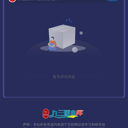
下面给大家介绍几个常见问题
——————————————————————————
——
PS:
1、这里要说明下 默认方式连接数据库会出现乱码，需要把
连接字符改为 20936 GB2312
MYSQL默认密码：www.gowlom2.com
暂无评论内容
2、如果出现 获取该区补丁失效 请修改服务端：
D:\mud2.0\logincenter\ClientConfig\目录下的
config185.zip 改成 config0706.zip
3、关闭Mysql数据库：
声明：本站所有资源均来源于互联网仅供学习和研究传