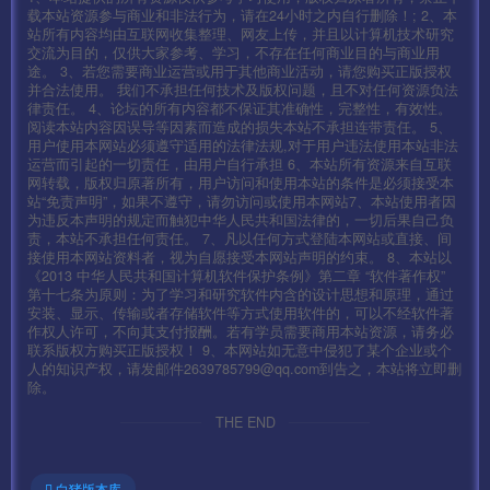
mir2.def.ip
载本站资源参与商业和非法行为，请在24小时之内自行删除！; 2、本
站所有内容均由互联网收集整理、网友上传，并且以计算机技术研究
交流为目的，仅供大家参考、学习，不存在任何商业目的与商业用
两个分别修改好了后。替换回去。
途。 3、若您需要商业运营或用于其他商业活动，请您购买正版授权
并合法使用。 我们不承担任何技术及版权问题，且不对任何资源负法
律责任。 4、论坛的所有内容都不保证其准确性，完整性，有效性。
替换好了后使用签名工具签名即可.
阅读本站内容因误导等因素而造成的损失本站不承担连带责任。 5、
用户使用本网站必须遵守适用的法律法规,对于用户违法使用本站非法
运营而引起的一切责任，由用户自行承担 6、本站所有资源来自互联
签名工具 很多这里不做演示了
网转载，版权归原著所有，用户访问和使用本站的条件是必须接受本
站“免责声明”，如果不遵守，请勿访问或使用本网站7、本站使用者因
为违反本声明的规定而触犯中华人民共和国法律的，一切后果自己负
PS:安卓 修改 mir2.zip 苹果修改mir264.zip 不用两个都一起
责，本站不承担任何责任。 7、凡以任何方式登陆本网站或直接、间
接使用本网站资料者，视为自愿接受本网站声明的约束。 8、本站以
改也可以的
《2013 中华人民共和国计算机软件保护条例》第二章 “软件著作权”
第十七条为原则：为了学习和研究软件内含的设计思想和原理，通过
安装、显示、传输或者存储软件等方式使用软件的，可以不经软件著
我使用模拟器 不签名也可以
作权人许可，不向其支付报酬。若有学员需要商用本站资源，请务必
联系版权方购买正版授权！ 9、本网站如无意中侵犯了某个企业或个
http://106.12.121.18:99/pay.php
人的知识产权，请发邮件2639785799@qq.com到告之，本站将立即删
除。
THE END
GM码:syymw.com
GM后台：
白猪版本库