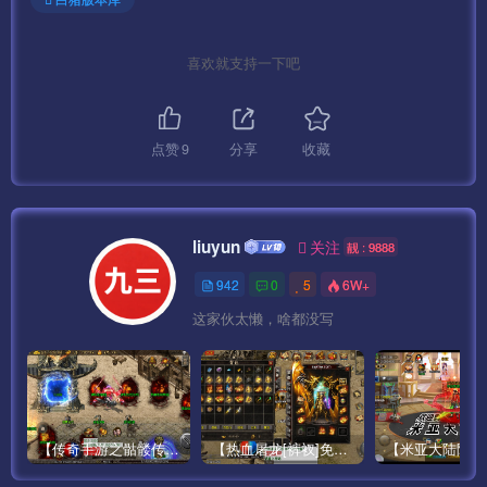
http://IP:99/gmht/gm.php
GM码：syymw.com
喜欢就支持一下吧
下面我们启动服务.
——————————————————————————–
点赞
9
分享
收藏
开始架设:
liuyun
关注
靓 : 9888
按顺序启动游戏即可。
942
0
5
6W+
第一步:1-启动网站 （点击启动 显示两个绿灯为正常）
这家伙太懒，啥都没写
第二步:2-DBServer （点击START ENGINE）
第三步:3-ItemLogServer （点击START）
【传奇手游之骷髅传说第二季十大陆[白猪3]免授权版】经典单职业复古特色战神引擎传奇手游最新打包Win服务端源码视频架设教程-怀旧复古-经典耐玩–新版GM多功能网页授权物品后台-GM直冲网页后台-安卓苹果IOS双端版本！
【热血屠龙[裤衩]免授权修复版】采用经典战神引擎三职业特色游戏最新打包Win服务端源码视频架设教程-GM直冲后台-新版GM多功能授权物品后台-安卓苹果IOS双端版本-传奇手游！
第四步:4-Run