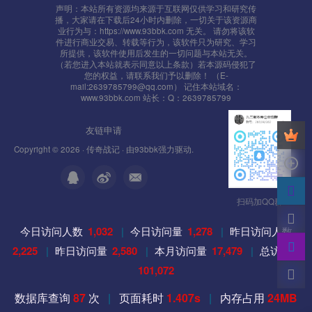
声明：本站所有资源均来源于互联网仅供学习和研究传
播，大家请在下载后24小时内删除，一切关于该资源商
3、关闭Mysql数据库：
业行为与：https://www.93bbk.com 无关。 请勿将该软
件进行商业交易、转载等行为，该软件只为研究、学习
所提供，该软件使用后发生的一切问题与本站无关。
net stop MySQL
（若您进入本站就表示同意以上条款）若本源码侵犯了
您的权益，请联系我们予以删除！ （E-
mail:2639785799@qq.com） 记住本站域名：
4、如果防火墙没全部开放，需要单独打开
www.93bbk.com 站长：Q：2639785799
7100 （D:\mud2.0\GateServer\GameGate\MirGate.ini 文件
友链申请
[Server]的 GatePort=7100 值）
Copyright © 2026 ·
传奇战记
· 由
93bbk
强力驱动.
7000 （D:\mud2.0\GateServer\logingate\LoginGate.ini 文
件[Setup]的 LoginGateListen=7000 值）
扫码加QQ群
88 网页端口
今日访问人数
1,032
|
今日访问量
1,278
|
昨日访问人数
8088 中央端口，一般默认都是8088
2,225
|
昨日访问量
2,580
|
本月访问量
17,479
|
总访问量
101,072
数据库查询
87
次
|
页面耗时
1.407s
|
内存占用
24MB