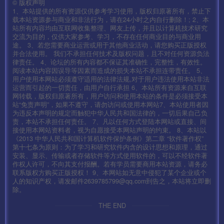
©
版权声明
1、本站提供的所有资源仅供参考学习使用，版权归原著所有，禁止下
里面的
载本站资源参与商业和非法行为，请在24小时之内自行删除！; 2、本
站所有内容均由互联网收集整理、网友上传，并且以计算机技术研究
交流为目的，仅供大家参考、学习，不存在任何商业目的与商业用
mir2.scenes.sfselect.scene
途。 3、若您需要商业运营或用于其他商业活动，请您购买正版授权
并合法使用。 我们不承担任何技术及版权问题，且不对任何资源负法
律责任。 4、论坛的所有内容都不保证其准确性，完整性，有效性。
一个文件 即可
阅读本站内容因误导等因素而造成的损失本站不承担连带责任。 5、
用户使用本网站必须遵守适用的法律法规,对于用户违法使用本站非法
运营而引起的一切责任，由用户自行承担 6、本站所有资源来自互联
记得 修改后 做下project.manifest的热更新
网转载，版权归原著所有，用户访问和使用本站的条件是必须接受本
站“免责声明”，如果不遵守，请勿访问或使用本网站7、本站使用者因
为违反本声明的规定而触犯中华人民共和国法律的，一切后果自己负
两个分别修改好了后。替换回去。
责，本站不承担任何责任。 7、凡以任何方式登陆本网站或直接、间
接使用本网站资料者，视为自愿接受本网站声明的约束。 8、本站以
《2013 中华人民共和国计算机软件保护条例》第二章 “软件著作权”
替换好了后使用签名工具签名即可.
第十七条为原则：为了学习和研究软件内含的设计思想和原理，通过
安装、显示、传输或者存储软件等方式使用软件的，可以不经软件著
作权人许可，不向其支付报酬。若有学员需要商用本站资源，请务必
签名工具 很多这里不做演示了
联系版权方购买正版授权！ 9、本网站如无意中侵犯了某个企业或个
人的知识产权，请发邮件2639785799@qq.com到告之，本站将立即删
除。
PS:安卓 修改 mir2.zip 苹果修改mir264.zip 不用两个都一起
THE END
改也可以的