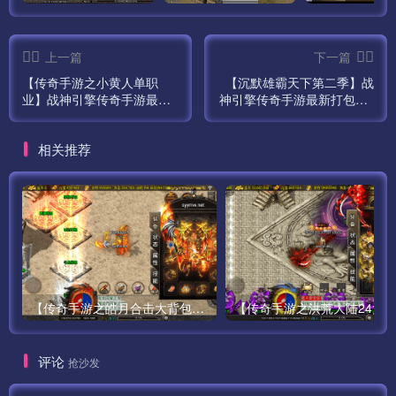
第六步:6-GGService
上一篇
下一篇
【传奇手游之小黄人单职
【沉默雄霸天下第二季】战
第七步:7-M2Server
业】战神引擎传奇手游最新
神引擎传奇手游最新打包win
打包win服务端源码视频架设
服务端源码视频架设教程-蚂
都启动好了 把APK安装到模拟器中进入游戏。
教程-23大陆-魂环-炼体-法
蚁洞-海上世界-天地门-代理
相关推荐
宝-神符-圣印-GM充值后台-
系统-GM后台工具！
苹果IOS安卓双端版本！
安装结束了。我们测试下。
检测更新失败，这里我防火墙忘记关了。
这样就可以了。
可以正常登陆，教程到此结束。
【传奇手游之皓月合击大背包-[白猪3.0]-免授权版】经典三职业复古特色战神引擎传奇手游-最新打包Win服务端源码视频架设教程-新版GM多功能网页授权物品后台-GM直冲网页后台-苹果IOS安卓双端版本！
祝君好运
评论
抢沙发
http://106.12.121.18:88/pay.php