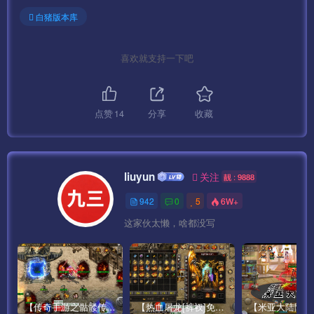
我使用模拟器 不签名也可以
白猪版本库
下面我们启动服务.
喜欢就支持一下吧
——————————————————————————–
开始架设:
点赞
14
分享
收藏
按顺序启动游戏即可。
第一步:1-启动网站 （点击启动 显示两个绿灯为正常）
liuyun
关注
靓 : 9888
942
0
5
6W+
第二步:2-DBServer （点击START ENGINE）
这家伙太懒，啥都没写
第三步:3-ItemLogServer （点击START）
第四步:4-Run
【传奇手游之骷髅传说第二季十大陆[白猪3]免授权版】经典单职业复古特色战神引擎传奇手游最新打包Win服务端源码视频架设教程-怀旧复古-经典耐玩–新版GM多功能网页授权物品后台-GM直冲网页后台-安卓苹果IOS双端版本！
【热血屠龙[裤衩]免授权修复版】采用经典战神引擎三职业特色游戏最新打包Win服务端源码视频架设教程-GM直冲后台-新版GM多功能授权物品后台-安卓苹果IOS双端版本-传奇手游！
第五步:5-LoginGate