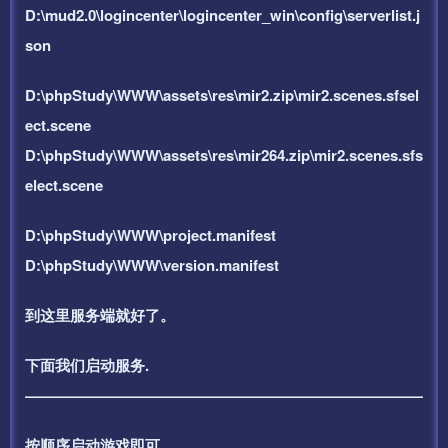
D:\mud2.0\logincenter\logincenter_win\config\serverlist.j
son
D:\phpStudy\WWW\assets\res\mir2.zip\mir2.scenes.sfsel
ect.scene
D:\phpStudy\WWW\assets\res\mir264.zip\mir2.scenes.sfs
elect.scene
D:\phpStudy\WWW\project.manifest
D:\phpStudy\WWW\version.manifest
到这里服务端就好了。
下面我们启动服务.
——————————————————————————–
按顺序启动游戏即可。