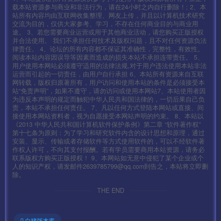
载本站资源参与商业和非法行为，请在24小时之内自行删除！; 2、本
—————————————————-
站所有内容均由互联网收集整理、网友上传，并且以计算机技术研究
交流为目的，仅供大家参考、学习，不存在任何商业目的与商业用
途。 3、若您需要商业运营或用于其他商业活动，请您购买正版授权
安卓:\assets\res\project.manifest
并合法使用。 我们不承担任何技术及版权问题，且不对任何资源负法
律责任。 4、论坛的所有内容都不保证其准确性，完整性，有效性。
阅读本站内容因误导等因素而造成的损失本站不承担连带责任。 5、
IOS:Payload\mir2-iOS.app\res\project.manifest
用户使用本网站必须遵守适用的法律法规,对于用户违法使用本站非法
运营而引起的一切责任，由用户自行承担 6、本站所有资源来自互联
网转载，版权归原著所有，用户访问和使用本站的条件是必须接受本
GM后台：http://IP:99/gmht/gm.php
站“免责声明”，如果不遵守，请勿访问或使用本网站7、本站使用者因
为违反本声明的规定而触犯中华人民共和国法律的，一切后果自己负
责，本站不承担任何责任。 7、凡以任何方式登陆本网站或直接、间
GM码：syymw.com
接使用本网站资料者，视为自愿接受本网站声明的约束。 8、本站以
《2013 中华人民共和国计算机软件保护条例》第二章 “软件著作权”
第十七条为原则：为了学习和研究软件内含的设计思想和原理，通过
下面给大家介绍几个常见问题
安装、显示、传输或者存储软件等方式使用软件的，可以不经软件著
作权人许可，不向其支付报酬。若有学员需要商用本站资源，请务必
联系版权方购买正版授权！ 9、本网站如无意中侵犯了某个企业或个
——————————————————————————
人的知识产权，请发邮件2639785799@qq.com到告之，本站将立即删
除。
——
THE END
PS:
1、这里要说明下 默认方式连接数据库会出现乱码，需要把
白猪版本库