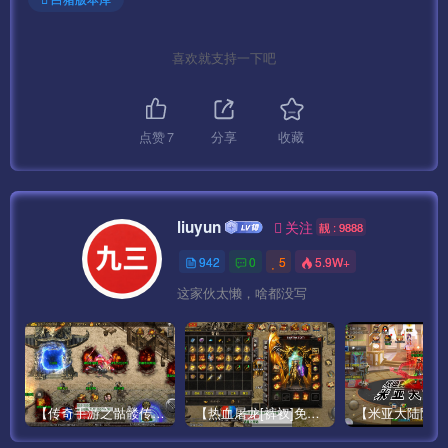
连接字符改为 20936 GB2312
MYSQL默认密码：www.gowlom2.com
喜欢就支持一下吧
2、如果出现 获取该区补丁失效 请修改服务端：
D:\mud2.0\logincenter\ClientConfig\目录下的
点赞
7
分享
收藏
config185.zip 改成 config0706.zip
3、关闭Mysql数据库：
liuyun
关注
靓 : 9888
net stop MySQL
942
0
5
5.9W+
这家伙太懒，啥都没写
4、如果防火墙没全部开放，需要单独打开
7100 （D:\mud2.0\GateServer\GameGate\MirGate.ini 文件
[Server]的 GatePort=7100 值）
【传奇手游之骷髅传说第二季十大陆[白猪3]免授权版】经典单职业复古特色战神引擎传奇手游最新打包Win服务端源码视频架设教程-怀旧复古-经典耐玩–新版GM多功能网页授权物品后台-GM直冲网页后台-安卓苹果IOS双端版本！
【热血屠龙[裤衩]免授权修复版】采用经典战神引擎三职业特色游戏最新打包Win服务端源码视频架设教程-GM直冲后台-新版GM多功能授权物品后台-安卓苹果IOS双端版本-传奇手游！
7000 （D:\mud2.0\GateServer\logingate\LoginGate.ini 文