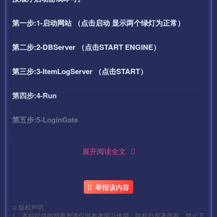
第一步:1-启动网站 （点击启动 显示两个绿灯为正常）
第二步:2-DBServer （点击START ENGINE）
第三步:3-ItemLogServer （点击START）
第四步:4-Run
第五步:5-LoginGate
第六步:6-GGService
展开阅读全文
第七步:7-M2Server
举报该内容
第八步:8-盘古插件
©
版权声明
——————客户端修改
1、本站提供的所有资源仅供参考学习使用，版权归原著所有，禁止下