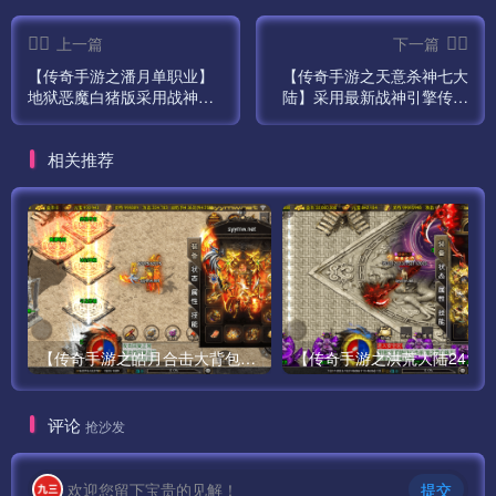
件[Setup]的 LoginGateListen=7000 值）
上一篇
下一篇
88 网页端口
【传奇手游之潘月单职业】
【传奇手游之天意杀神七大
8088 中央端口，一般默认都是8088
地狱恶魔白猪版采用战神引
陆】采用最新战神引擎传奇
擎最新整理Win手工服务端
手游最新整理Win手工服务
源码视频教程-GM充值后台
端源码视频教程-完善充值后
相关推荐
工具-安卓苹果IOS双端！
台工具！
【传奇手游之皓月合击大背包-[白猪3.0]-免授权版】经典三职业复古特色战神引擎传奇手游-最新打包Win服务端源码视频架设教程-新版GM多功能网页授权物品后台-GM直冲网页后台-苹果IOS安卓双端版本！
评论
抢沙发
欢迎您留下宝贵的见解！
提交