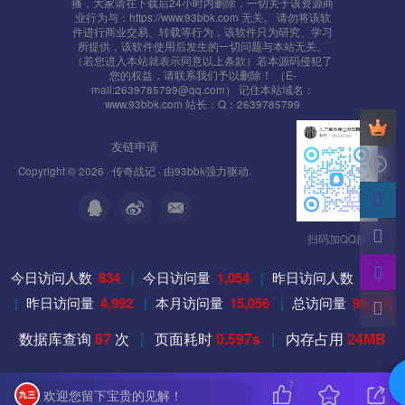
播，大家请在下载后24小时内删除，一切关于该资源商
业行为与：https://www.93bbk.com 无关。 请勿将该软
件进行商业交易、转载等行为，该软件只为研究、学习
所提供，该软件使用后发生的一切问题与本站无关。
（若您进入本站就表示同意以上条款）若本源码侵犯了
您的权益，请联系我们予以删除！ （E-
mail:2639785799@qq.com） 记住本站域名：
www.93bbk.com 站长：Q：2639785799
友链申请
Copyright © 2026 ·
传奇战记
· 由
93bbk
强力驱动.
扫码加QQ群
今日访问人数
834
|
今日访问量
1,054
|
昨日访问人数
3,979
|
昨日访问量
4,992
|
本月访问量
15,056
|
总访问量
98,268
数据库查询
87
次
|
页面耗时
0.597s
|
内存占用
24MB
7
欢迎您留下宝贵的见解！