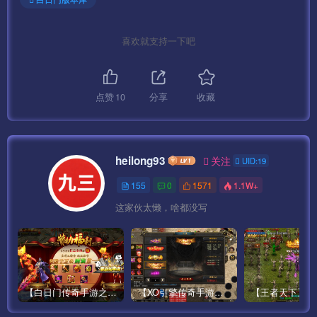
喜欢就支持一下吧
点赞
10
分享
收藏
heilong93
关注
UID:19
155
0
1571
1.1W+
这家伙太懒，啥都没写
【白日门传奇手游之鸿蒙王者】攻速特别版大型PK角色扮演类手游最新整理Win手工服务端源码视频教程-安卓
【XO引擎传奇手游之高仿美杜莎】经典XO三端引擎单职业传奇手游最新打包Win服务端源码视频架设教程-魂环-时装-逆天改命-创世圣域-经典复古-安卓PC电脑苹果IOS双端版本！