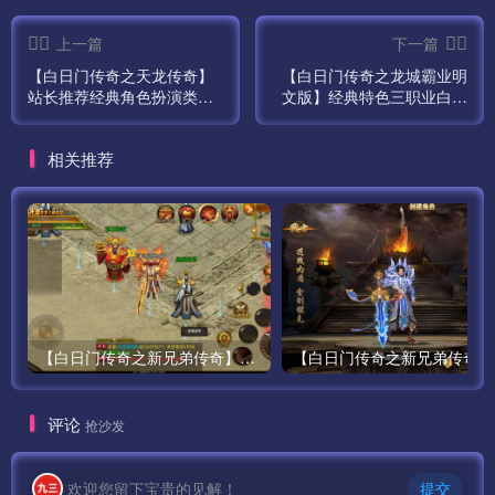
上一篇
下一篇
【白日门传奇之天龙传奇】
【白日门传奇之龙城霸业明
站长推荐经典角色扮演类白
文版】经典特色三职业白日
日门传奇手游最新打包Wn服
门传奇手游最新打包Win服
务端源码视频架设教程-完善
务端源码视频架设教程-多功
相关推荐
GM网页后台工具-安卓版
能GM网页管理后台-安卓苹
本！
果IOS双端版本！
【白日门传奇之新兄弟传奇】单职业大型PK角色扮演类传奇手游最新打包win服务端源码视频架设教程-完善GM后台工具-安卓版本！
【白
评论
抢沙发
欢迎您留下宝贵的见解！
提交