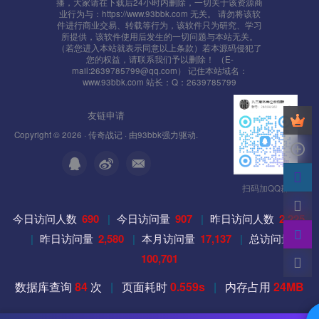
播，大家请在下载后24小时内删除，一切关于该资源商
业行为与：https://www.93bbk.com 无关。 请勿将该软
件进行商业交易、转载等行为，该软件只为研究、学习
所提供，该软件使用后发生的一切问题与本站无关。
（若您进入本站就表示同意以上条款）若本源码侵犯了
您的权益，请联系我们予以删除！ （E-
mail:2639785799@qq.com） 记住本站域名：
www.93bbk.com 站长：Q：2639785799
友链申请
Copyright © 2026 ·
传奇战记
· 由
93bbk
强力驱动.
扫码加QQ群
今日访问人数
690
|
今日访问量
907
|
昨日访问人数
2,225
|
昨日访问量
2,580
|
本月访问量
17,137
|
总访问量
100,701
数据库查询
84
次
|
页面耗时
0.559s
|
内存占用
24MB