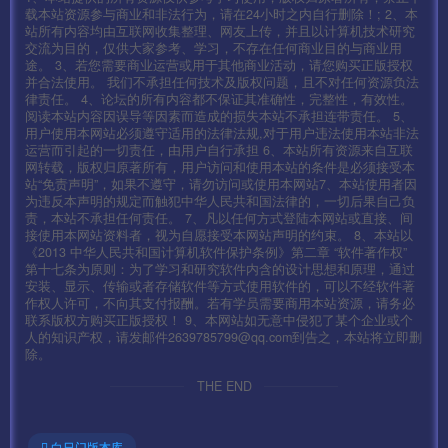
载本站资源参与商业和非法行为，请在24小时之内自行删除！; 2、本
站所有内容均由互联网收集整理、网友上传，并且以计算机技术研究
交流为目的，仅供大家参考、学习，不存在任何商业目的与商业用
途。 3、若您需要商业运营或用于其他商业活动，请您购买正版授权
并合法使用。 我们不承担任何技术及版权问题，且不对任何资源负法
律责任。 4、论坛的所有内容都不保证其准确性，完整性，有效性。
阅读本站内容因误导等因素而造成的损失本站不承担连带责任。 5、
用户使用本网站必须遵守适用的法律法规,对于用户违法使用本站非法
运营而引起的一切责任，由用户自行承担 6、本站所有资源来自互联
网转载，版权归原著所有，用户访问和使用本站的条件是必须接受本
站“免责声明”，如果不遵守，请勿访问或使用本网站7、本站使用者因
为违反本声明的规定而触犯中华人民共和国法律的，一切后果自己负
责，本站不承担任何责任。 7、凡以任何方式登陆本网站或直接、间
接使用本网站资料者，视为自愿接受本网站声明的约束。 8、本站以
《2013 中华人民共和国计算机软件保护条例》第二章 “软件著作权”
第十七条为原则：为了学习和研究软件内含的设计思想和原理，通过
安装、显示、传输或者存储软件等方式使用软件的，可以不经软件著
作权人许可，不向其支付报酬。若有学员需要商用本站资源，请务必
联系版权方购买正版授权！ 9、本网站如无意中侵犯了某个企业或个
人的知识产权，请发邮件2639785799@qq.com到告之，本站将立即删
除。
THE END
白日门版本库