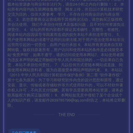
载本站资源参与商业和非法行为，请在24小时之内自行删除！; 2、本
站所有内容均由互联网收集整理、网友上传，并且以计算机技术研究
交流为目的，仅供大家参考、学习，不存在任何商业目的与商业用
途。 3、若您需要商业运营或用于其他商业活动，请您购买正版授权
并合法使用。 我们不承担任何技术及版权问题，且不对任何资源负法
律责任。 4、论坛的所有内容都不保证其准确性，完整性，有效性。
阅读本站内容因误导等因素而造成的损失本站不承担连带责任。 5、
用户使用本网站必须遵守适用的法律法规,对于用户违法使用本站非法
运营而引起的一切责任，由用户自行承担 6、本站所有资源来自互联
网转载，版权归原著所有，用户访问和使用本站的条件是必须接受本
站“免责声明”，如果不遵守，请勿访问或使用本网站7、本站使用者因
为违反本声明的规定而触犯中华人民共和国法律的，一切后果自己负
责，本站不承担任何责任。 7、凡以任何方式登陆本网站或直接、间
接使用本网站资料者，视为自愿接受本网站声明的约束。 8、本站以
《2013 中华人民共和国计算机软件保护条例》第二章 “软件著作权”
第十七条为原则：为了学习和研究软件内含的设计思想和原理，通过
安装、显示、传输或者存储软件等方式使用软件的，可以不经软件著
作权人许可，不向其支付报酬。若有学员需要商用本站资源，请务必
联系版权方购买正版授权！ 9、本网站如无意中侵犯了某个企业或个
人的知识产权，请发邮件2639785799@qq.com到告之，本站将立即删
除。
THE END
白日门版本库