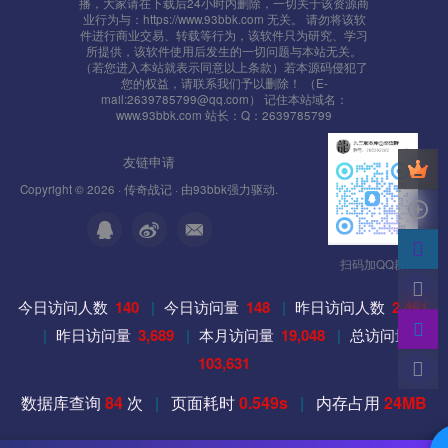
播，大家请在下载后24小时内删除，一切关于该资源商
业行为与：https://www.93bbk.com 无关。 请勿将该软
件进行商业交易、转载等行为，该软件只为研究、学习
所提供，该软件使用后发生的一切问题与本站无关。
（若您进入本站就表示同意以上条款）若本源码侵犯了
您的权益，请联系我们予以删除！ （E-
mail:2639785799@qq.com） 记住本站域名：
www.93bbk.com 站长：Q：2639785799
友链申请
Copyright © 2026 ·
传奇战记
· 由
93bbk
强力驱动.
扫码加QQ群
今日访问人数
140
|
今日访问量
148
|
昨日访问人数
2,461
|
昨日访问量
3,689
|
本月访问量
19,048
|
总访问量
103,631
数据库查询
84
次
|
页面耗时
0.549s
|
内存占用
24MB