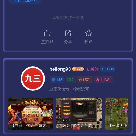
喜欢就支持一下吧
点赞
15
分享
收藏
heilong93
关注
UID:19
155
0
1571
1.1W+
这家伙太懒，啥都没写
【白日门传奇手游之鸿蒙王者】攻速特别版大型PK角色扮演类手游最新整理Win手工服务端源码视频教程-安卓
【XO引擎传奇手游之高仿美杜莎】经典XO三端引擎单职业传奇手游最新打包Win服务端源码视频架设教程-魂环-时装-逆天改命-创世圣域-经典复古-安卓PC电脑苹果IOS双端版本！