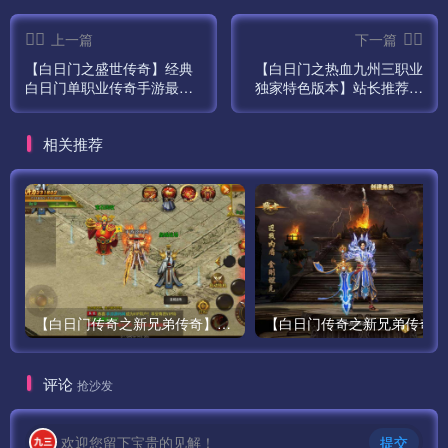
上一篇
下一篇
【白日门之盛世传奇】经典
【白日门之热血九州三职业
白日门单职业传奇手游最新
独家特色版本】站长推荐经
打包Win服务端源码视频架
典传奇手游最新打包Win服
设教程-完善GM网页后台工
务端源码视频架设教程-GM
相关推荐
具-安卓苹果IOS双端版本！
网页后台工具-安卓版本！
【白日门传奇之新兄弟传奇】单职业大型PK角色扮演类传奇手游最新打包win服务端源码视频架设教程-完善GM后台工具-安卓版本！
【白
评论
抢沙发
欢迎您留下宝贵的见解！
提交