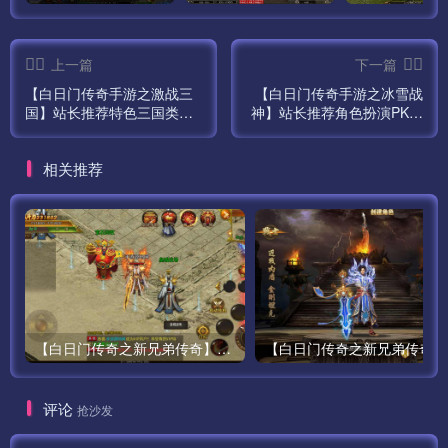
上一篇
下一篇
【白日门传奇手游之激战三
【白日门传奇手游之冰雪战
国】站长推荐特色三国类题
神】站长推荐角色扮演PK类
材传奇手游最新打包Win服
单职业传奇手游最新打包
务端源码视频架设教程-GM
Win服务端源码视频架设教
相关推荐
总后台网页工具！
程-开放多区版-附带GM网页
后台工具！
【白日门传奇之新兄弟传奇】单职业大型PK角色扮演类传奇手游最新打包win服务端源码视频架设教程-完善GM后台工具-安卓版本！
【白
评论
抢沙发