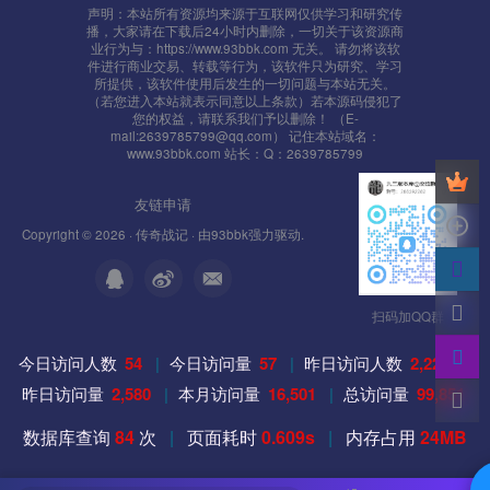
声明：本站所有资源均来源于互联网仅供学习和研究传
播，大家请在下载后24小时内删除，一切关于该资源商
业行为与：https://www.93bbk.com 无关。 请勿将该软
件进行商业交易、转载等行为，该软件只为研究、学习
所提供，该软件使用后发生的一切问题与本站无关。
（若您进入本站就表示同意以上条款）若本源码侵犯了
您的权益，请联系我们予以删除！ （E-
mail:2639785799@qq.com） 记住本站域名：
www.93bbk.com 站长：Q：2639785799
友链申请
Copyright © 2026 ·
传奇战记
· 由
93bbk
强力驱动.
扫码加QQ群
今日访问人数
54
|
今日访问量
57
|
昨日访问人数
2,225
|
昨日访问量
2,580
|
本月访问量
16,501
|
总访问量
99,851
数据库查询
84
次
|
页面耗时
0.609s
|
内存占用
24MB