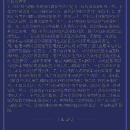
©
版权声明
1、本站提供的所有资源仅供参考学习使用，版权归原著所有，禁止下
载本站资源参与商业和非法行为，请在24小时之内自行删除！; 2、本
站所有内容均由互联网收集整理、网友上传，并且以计算机技术研究
交流为目的，仅供大家参考、学习，不存在任何商业目的与商业用
途。 3、若您需要商业运营或用于其他商业活动，请您购买正版授权
并合法使用。 我们不承担任何技术及版权问题，且不对任何资源负法
律责任。 4、论坛的所有内容都不保证其准确性，完整性，有效性。
阅读本站内容因误导等因素而造成的损失本站不承担连带责任。 5、
用户使用本网站必须遵守适用的法律法规,对于用户违法使用本站非法
运营而引起的一切责任，由用户自行承担 6、本站所有资源来自互联
网转载，版权归原著所有，用户访问和使用本站的条件是必须接受本
站“免责声明”，如果不遵守，请勿访问或使用本网站7、本站使用者因
为违反本声明的规定而触犯中华人民共和国法律的，一切后果自己负
责，本站不承担任何责任。 7、凡以任何方式登陆本网站或直接、间
接使用本网站资料者，视为自愿接受本网站声明的约束。 8、本站以
《2013 中华人民共和国计算机软件保护条例》第二章 “软件著作权”
第十七条为原则：为了学习和研究软件内含的设计思想和原理，通过
安装、显示、传输或者存储软件等方式使用软件的，可以不经软件著
作权人许可，不向其支付报酬。若有学员需要商用本站资源，请务必
联系版权方购买正版授权！ 9、本网站如无意中侵犯了某个企业或个
人的知识产权，请发邮件2639785799@qq.com到告之，本站将立即删
除。
THE END