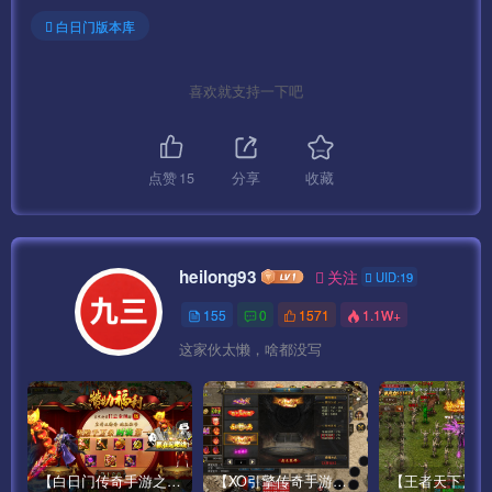
白日门版本库
喜欢就支持一下吧
点赞
15
分享
收藏
heilong93
关注
UID:19
155
0
1571
1.1W+
这家伙太懒，啥都没写
【白日门传奇手游之鸿蒙王者】攻速特别版大型PK角色扮演类手游最新整理Win手工服务端源码视频教程-安卓
【XO引擎传奇手游之高仿美杜莎】经典XO三端引擎单职业传奇手游最新打包Win服务端源码视频架设教程-魂环-时装-逆天改命-创世圣域-经典复古-安卓PC电脑苹果IOS双端版本！