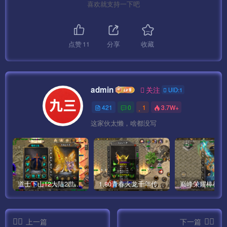
喜欢就支持一下吧
点赞
11
分享
收藏
admin
关注
UID:1
421
0
1
3.7W+
这家伙太懒，啥都没写
道士下山12大陆2世界僵尸传奇手游版本[白猪3]
1.80青春火龙千年传奇手游完整版[白猪5]
上一篇
下一篇