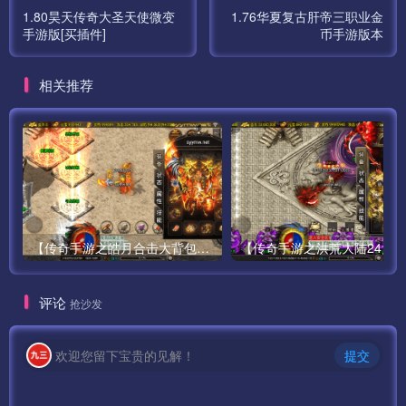
1.80昊天传奇大圣天使微变
1.76华夏复古肝帝三职业金
手游版[买插件]
币手游版本
相关推荐
【传奇手游之皓月合击大背包-[白猪3.0]-免授权版】经典三职业复古特色战神引擎传奇手游-最新打包Win服务端源码视频架设教程-新版GM多功能网页授权物品后台-GM直冲网页后台-苹果IOS安卓双端版本！
评论
抢沙发
欢迎您留下宝贵的见解！
提交