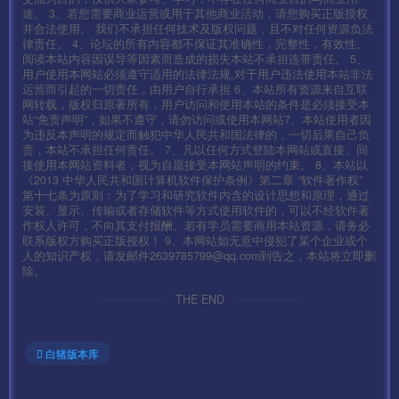
途。 3、若您需要商业运营或用于其他商业活动，请您购买正版授权
并合法使用。 我们不承担任何技术及版权问题，且不对任何资源负法
律责任。 4、论坛的所有内容都不保证其准确性，完整性，有效性。
阅读本站内容因误导等因素而造成的损失本站不承担连带责任。 5、
用户使用本网站必须遵守适用的法律法规,对于用户违法使用本站非法
运营而引起的一切责任，由用户自行承担 6、本站所有资源来自互联
网转载，版权归原著所有，用户访问和使用本站的条件是必须接受本
站“免责声明”，如果不遵守，请勿访问或使用本网站7、本站使用者因
为违反本声明的规定而触犯中华人民共和国法律的，一切后果自己负
责，本站不承担任何责任。 7、凡以任何方式登陆本网站或直接、间
接使用本网站资料者，视为自愿接受本网站声明的约束。 8、本站以
《2013 中华人民共和国计算机软件保护条例》第二章 “软件著作权”
第十七条为原则：为了学习和研究软件内含的设计思想和原理，通过
安装、显示、传输或者存储软件等方式使用软件的，可以不经软件著
作权人许可，不向其支付报酬。若有学员需要商用本站资源，请务必
联系版权方购买正版授权！ 9、本网站如无意中侵犯了某个企业或个
人的知识产权，请发邮件2639785799@qq.com到告之，本站将立即删
除。
THE END
白猪版本库