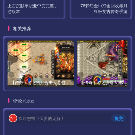
上古沉默单职业中变完整手
1.76梦幻金币打金回收赤月
游版本
终极复古传奇手游
相关推荐
【传奇手游之皓月合击大背包-[白猪3.0]-免授权版】经典三职业复古特色战神引擎传奇手游-最新打包Win服务端源码视频架设教程-新版GM多功能网页授权物品后台-GM直冲网页后台-苹果IOS安卓双端版本！
评论
抢沙发
欢迎您留下宝贵的见解！
提交