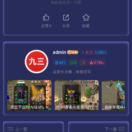
喜欢就支持一下吧
点赞
9
分享
收藏
admin
关注
UID:1
421
0
1
3.7W+
这家伙太懒，啥都没写
道士下山12大陆2世界僵尸传奇手游版本[白猪3]
1.80青春火龙千年传奇手游完整版[白猪5]
上一篇
下一篇