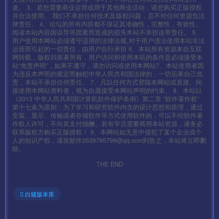
途。 3、若您需要商业运营或用于其他商业活动，请您购买正版授权
并合法使用。 我们不承担任何技术及版权问题，且不对任何资源负法
律责任。 4、论坛的所有内容都不保证其准确性，完整性，有效性。
阅读本站内容因误导等因素而造成的损失本站不承担连带责任。 5、
用户使用本网站必须遵守适用的法律法规,对于用户违法使用本站非法
运营而引起的一切责任，由用户自行承担 6、本站所有资源来自互联
网转载，版权归原著所有，用户访问和使用本站的条件是必须接受本
站“免责声明”，如果不遵守，请勿访问或使用本网站7、本站使用者因
为违反本声明的规定而触犯中华人民共和国法律的，一切后果自己负
责，本站不承担任何责任。 7、凡以任何方式登陆本网站或直接、间
接使用本网站资料者，视为自愿接受本网站声明的约束。 8、本站以
《2013 中华人民共和国计算机软件保护条例》第二章 “软件著作权”
第十七条为原则：为了学习和研究软件内含的设计思想和原理，通过
安装、显示、传输或者存储软件等方式使用软件的，可以不经软件著
作权人许可，不向其支付报酬。若有学员需要商用本站资源，请务必
联系版权方购买正版授权！ 9、本网站如无意中侵犯了某个企业或个
人的知识产权，请发邮件2639785799@qq.com到告之，本站将立即删
除。
THE END
白猪版本库