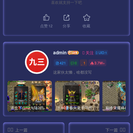
喜欢就支持一下吧
点赞
12
分享
收藏
admin
关注
UID:1
421
0
1
3.7W+
这家伙太懒，啥都没写
道士下山12大陆2世界僵尸传奇手游版本[白猪3]
1.80青春火龙千年传奇手游完整版[白猪5]
上一篇
下一篇