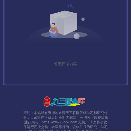
面的mir2.scenes.sfselect.scene、mir2.def.ip文件IP地址换成
你自己服务器的，保存，然后签名。
3、引擎启动好了以后，在启动盘古插件。
测试截图
本站大部分下载资源收集于网络，只做学习和交流使用，版
权归原作者所有，若为付费资源，请在下载后24小时之内自
暂无评论内容
觉删除，若作商业用途，请到原网站购买，由于未及时购买
和付费发生的侵权行为，与本站无关。本站发布的内容若侵
犯到您的权益，请联系本站删除，我们将及时处理！
声明：本站所有资源均来源于互联网仅供学习和研究传
播，大家请在下载后24小时内删除，一切关于该资源商
业行为与：https://www.93bbk.com 无关。 请勿将该软
件进行商业交易、转载等行为，该软件只为研究、学习