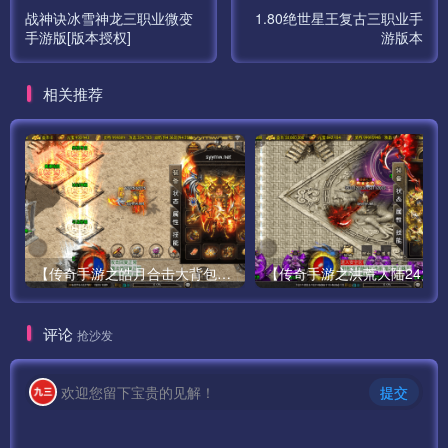
战神诀冰雪神龙三职业微变
1.80绝世星王复古三职业手
手游版[版本授权]
游版本
相关推荐
【传奇手游之皓月合击大背包-[白猪3.0]-免授权版】经典三职业复古特色战神引擎传奇手游-最新打包Win服务端源码视频架设教程-新版GM多功能网页授权物品后台-GM直冲网页后台-苹果IOS安卓双端版本！
评论
抢沙发
1、客户端要修改project.manifest这个文件，把最下面的IP换
成你自己的，保存。
欢迎您留下宝贵的见解！
提交
2、在客户端里面找到mir2.zip/mir264.zip文件，打开，把里