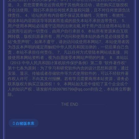
途。 3、若您需要商业运营或用于其他商业活动，请您购买正版授权
并合法使用。 我们不承担任何技术及版权问题，且不对任何资源负法
律责任。 4、论坛的所有内容都不保证其准确性，完整性，有效性。
阅读本站内容因误导等因素而造成的损失本站不承担连带责任。 5、
用户使用本网站必须遵守适用的法律法规,对于用户违法使用本站非法
运营而引起的一切责任，由用户自行承担 6、本站所有资源来自互联
网转载，版权归原著所有，用户访问和使用本站的条件是必须接受本
站“免责声明”，如果不遵守，请勿访问或使用本网站7、本站使用者因
为违反本声明的规定而触犯中华人民共和国法律的，一切后果自己负
责，本站不承担任何责任。 7、凡以任何方式登陆本网站或直接、间
接使用本网站资料者，视为自愿接受本网站声明的约束。 8、本站以
《2013 中华人民共和国计算机软件保护条例》第二章 “软件著作权”
第十七条为原则：为了学习和研究软件内含的设计思想和原理，通过
安装、显示、传输或者存储软件等方式使用软件的，可以不经软件著
作权人许可，不向其支付报酬。若有学员需要商用本站资源，请务必
联系版权方购买正版授权！ 9、本网站如无意中侵犯了某个企业或个
人的知识产权，请发邮件2639785799@qq.com到告之，本站将立即删
除。
THE END
白猪版本库