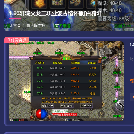
1.80轩辕火龙三职业复古情怀版[白猪3]
首页
白猪版本库
正文
付费资源
1
此