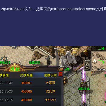
zip/mir264.zip文件，把里面的mir2.scenes.sfselect.scene