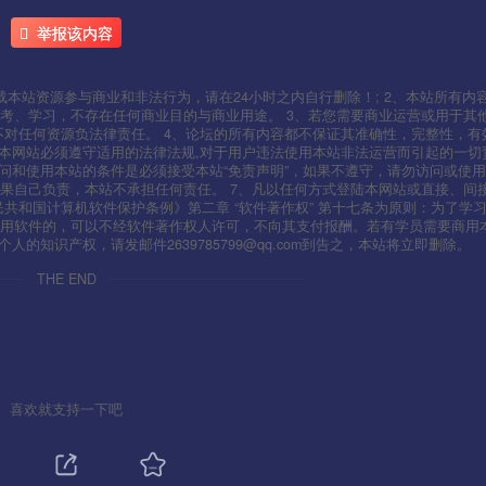
举报该内容
本站资源参与商业和非法行为，请在24小时之内自行删除！; 2、本站所有内
考、学习，不存在任何商业目的与商业用途。 3、若您需要商业运营或用于其
不对任何资源负法律责任。 4、论坛的所有内容都不保证其准确性，完整性，有
用本网站必须遵守适用的法律法规,对于用户违法使用本站非法运营而引起的一切
问和使用本站的条件是必须接受本站“免责声明”，如果不遵守，请勿访问或使用
果自己负责，本站不承担任何责任。 7、凡以任何方式登陆本网站或直接、间
人民共和国计算机软件保护条例》第二章 “软件著作权” 第十七条为原则：为了学
使用软件的，可以不经软件著作权人许可，不向其支付报酬。若有学员需要商用
知识产权，请发邮件2639785799@qq.com到告之，本站将立即删除。
THE END
喜欢就支持一下吧