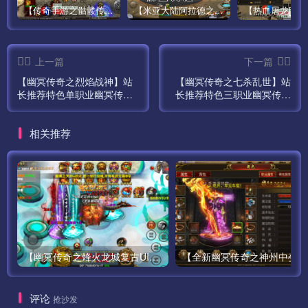
【传奇手游之骷髅传说第二季十大陆[白猪3]免授权版】经典单职业复古特色战神引擎传奇手游最新打包Win服务端源码视频架设教程-怀旧复古-经典耐玩–新版GM多功能网页授权物品后台-GM直冲网页后台-安卓苹果IOS双端版本！
【米亚大陆阿拉德之怒三觉醒版本】经典横版格斗闯关剧情手游最新打包Linux服务端源码视频架设教程-安卓苹果IOS双端版本-完善总运营后台-完整全功能GM授权后台-附带整套表格！
上一篇
下一篇
【幽冥传奇之烈焰战神】站
【幽冥传奇之七杀乱世】站
长推荐特色单职业幽冥传奇
长推荐特色三职业幽冥传奇
手游最新打包Win服务端源
手游最新打包Win服务端源
码视频架设教程-GM总运营
码视频架设教程-GM总运营
相关推荐
管理后台-GM总运营管理后
管理后台-GM总运营管理后
台-多功能GM网页后台-苹果
台-多功能GM网页后台-苹果
IOS安卓双端版本！
IOS安卓双端版本！
【幽冥传奇之烽火龙城复古UI修复版新增多套玩法】站长推荐经典PK类动作手游最新打包Win服务端源码视频架设教程-战纹-战宠-星魂-汽车-神装-GM多功能运营后台-全新授权网页后台！
【全新幽冥
评论
抢沙发