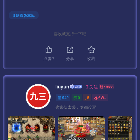
幽冥版本库
喜欢就支持一下吧
点赞
7
分享
收藏
liuyun
关注
靓 : 9888
942
0
5
6W+
这家伙太懒，啥都没写