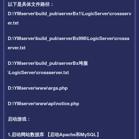
以下是具体文件路径：
D:\YMserver\build_pub\serverBx1\LogicServer\crossserv
er.txt
D:\YMserver\build_pub\serverBx998\LogicServer\crosss
erver.txt
D:\YMserver\build_pub\serverBx垮服
\LogicServer\crossserver.txt
D:\YMserver\www\args.php
D:\YMserver\www\api\notice.php
启动游戏：
1.启动网站数据库 【启动Apache和MySQL】