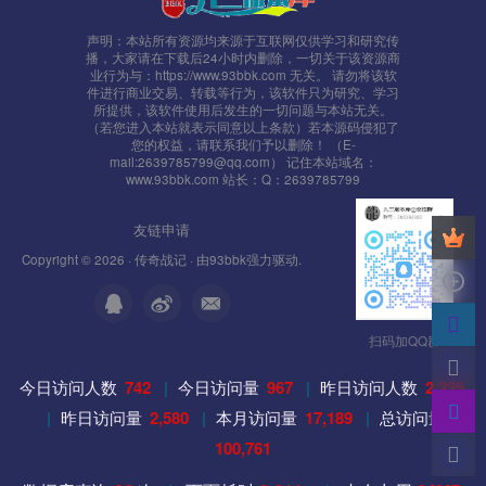
声明：本站所有资源均来源于互联网仅供学习和研究传
播，大家请在下载后24小时内删除，一切关于该资源商
业行为与：https://www.93bbk.com 无关。 请勿将该软
件进行商业交易、转载等行为，该软件只为研究、学习
所提供，该软件使用后发生的一切问题与本站无关。
（若您进入本站就表示同意以上条款）若本源码侵犯了
您的权益，请联系我们予以删除！ （E-
mail:2639785799@qq.com） 记住本站域名：
www.93bbk.com 站长：Q：2639785799
友链申请
Copyright © 2026 ·
传奇战记
· 由
93bbk
强力驱动.
扫码加QQ群
今日访问人数
742
|
今日访问量
967
|
昨日访问人数
2,225
|
昨日访问量
2,580
|
本月访问量
17,189
|
总访问量
100,761