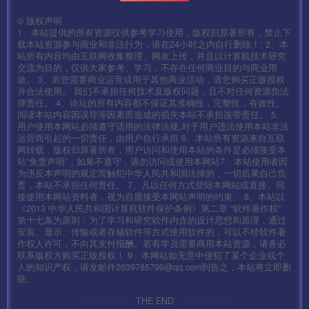
©
版权声明
1、本站提供的所有资源仅供参考学习使用，版权归原著所有，禁止下
载本站资源参与商业和非法行为，请在24小时之内自行删除！; 2、本
站所有内容均由互联网收集整理、网友上传，并且以计算机技术研究
交流为目的，仅供大家参考、学习，不存在任何商业目的与商业用
途。 3、若您需要商业运营或用于其他商业活动，请您购买正版授权
并合法使用。 我们不承担任何技术及版权问题，且不对任何资源负法
律责任。 4、论坛的所有内容都不保证其准确性，完整性，有效性。
阅读本站内容因误导等因素而造成的损失本站不承担连带责任。 5、
用户使用本网站必须遵守适用的法律法规,对于用户违法使用本站非法
运营而引起的一切责任，由用户自行承担 6、本站所有资源来自互联
网转载，版权归原著所有，用户访问和使用本站的条件是必须接受本
站“免责声明”，如果不遵守，请勿访问或使用本网站7、本站使用者因
为违反本声明的规定而触犯中华人民共和国法律的，一切后果自己负
责，本站不承担任何责任。 7、凡以任何方式登陆本网站或直接、间
接使用本网站资料者，视为自愿接受本网站声明的约束。 8、本站以
《2013 中华人民共和国计算机软件保护条例》第二章 “软件著作权”
第十七条为原则：为了学习和研究软件内含的设计思想和原理，通过
安装、显示、传输或者存储软件等方式使用软件的，可以不经软件著
作权人许可，不向其支付报酬。若有学员需要商用本站资源，请务必
联系版权方购买正版授权！ 9、本网站如无意中侵犯了某个企业或个
人的知识产权，请发邮件2639785799@qq.com到告之，本站将立即删
除。
THE END