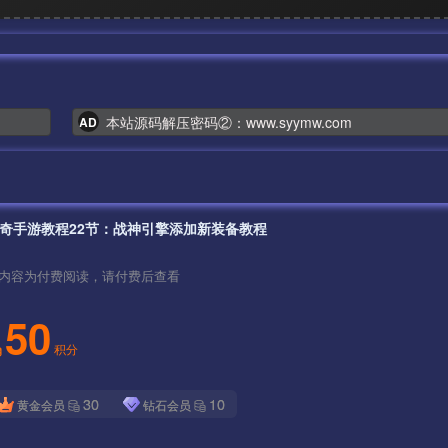
本站源码解压密码②：www.syymw.com
AD
奇手游教程22节：战神引擎添加新装备教程
内容为付费阅读，请付费后查看
50
积分
30
10
黄金会员
钻石会员