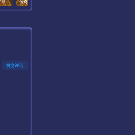
传奇手游教程29节：战神引擎套件换芒果和一个IP注册一个账号
传奇手游教程28节：玩家在线管理和修改数据脚本安装教程
提交评论