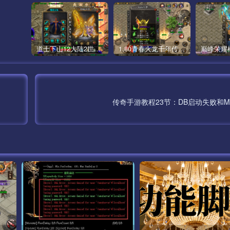
道士下山12大陆2世界僵尸传奇手游版本[白猪3]
1.80青春火龙千年传奇手游完整版[白猪5]
传奇手游教程23节：DB启动失败和M