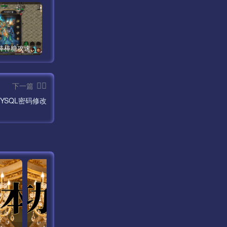
巅峰荣耀棒棒糖攻速单职业手游版【手游】
梵天大陆单职业超变八大陆第16季【传奇手游】
武易归来传奇手游开区定制版【手游】
下一篇
YSQL密码修改