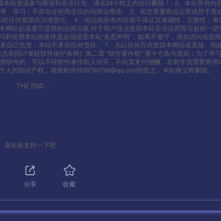
本站资源参与商业和非法行为，请在24小时之内自行删除！; 2、本站所有内
考、学习，不存在任何商业目的与商业用途。 3、若您需要商业运营或用于其
不对任何资源负法律责任。 4、论坛的所有内容都不保证其准确性，完整性，有
用本网站必须遵守适用的法律法规,对于用户违法使用本站非法运营而引起的一切
问和使用本站的条件是必须接受本站“免责声明”，如果不遵守，请勿访问或使用
果自己负责，本站不承担任何责任。 7、凡以任何方式登陆本网站或直接、间
人民共和国计算机软件保护条例》第二章 “软件著作权” 第十七条为原则：为了学
使用软件的，可以不经软件著作权人许可，不向其支付报酬。若有学员需要商用
知识产权，请发邮件2639785799@qq.com到告之，本站将立即删除。
THE END
喜欢就支持一下吧
分享
收藏