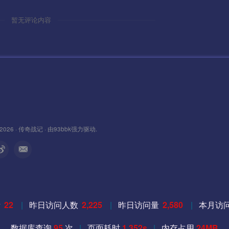
暂无评论内容
 2026 ·
传奇战记
· 由
93bbk
强力驱动.
量
22
|
昨日访问人数
2,225
|
昨日访问量
2,580
|
本月访
数据库查询
95
次
|
页面耗时
1.352s
|
内存占用
24MB