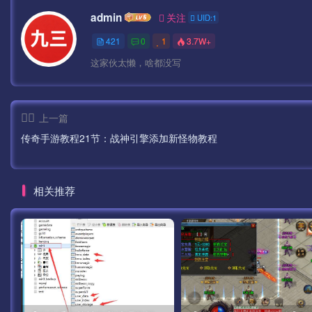
admin
关注
UID:1
421
0
1
3.7W+
这家伙太懒，啥都没写
上一篇
传奇手游教程21节：战神引擎添加新怪物教程
相关推荐