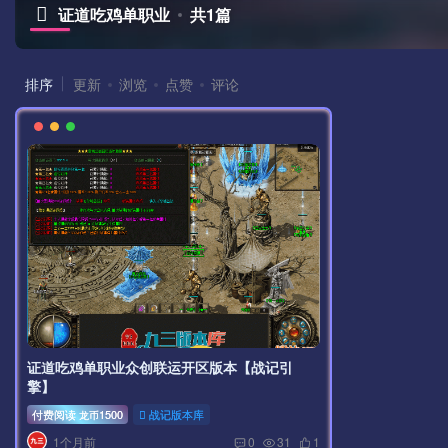
证道吃鸡单职业
共1篇
排序
更新
浏览
点赞
评论
证道吃鸡单职业众创联运开区版本【战记引
擎】
付费阅读
1500
战记版本库
龙币
1个月前
0
31
1