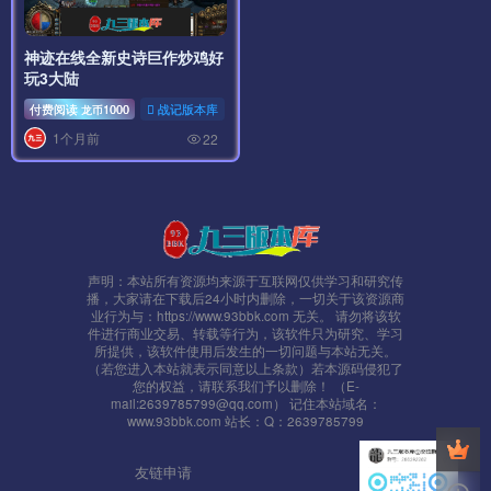
神迹在线全新史诗巨作炒鸡好
玩3大陆
付费阅读
1000
战记版本库
龙币
1个月前
22
声明：本站所有资源均来源于互联网仅供学习和研究传
播，大家请在下载后24小时内删除，一切关于该资源商
业行为与：https://www.93bbk.com 无关。 请勿将该软
件进行商业交易、转载等行为，该软件只为研究、学习
所提供，该软件使用后发生的一切问题与本站无关。
（若您进入本站就表示同意以上条款）若本源码侵犯了
您的权益，请联系我们予以删除！ （E-
mail:2639785799@qq.com） 记住本站域名：
www.93bbk.com 站长：Q：2639785799
友链申请