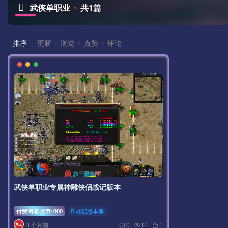
武侠单职业
共1篇
排序
更新
浏览
点赞
评论
武侠单职业专属神雕侠侣战记版本
付费阅读
1000
战记版本库
龙币
1个月前
0
14
1